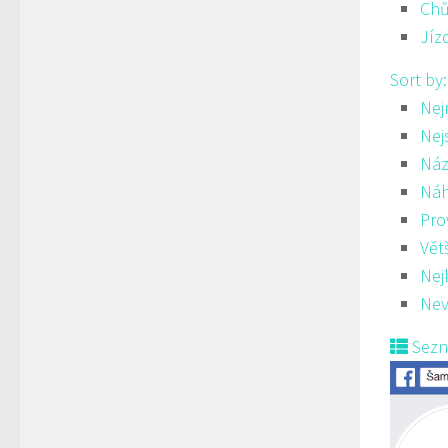
Ch
Jíz
Sort by
Nej
Nej
Náz
Ná
Pro
Vět
Nej
Nev
Sez