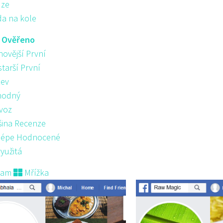
ůze
da na kole
:
Ověřeno
novější První
starší První
ev
hodný
voz
šina Recenze
lépe Hodnocené
yužitá
nam
Mřížka