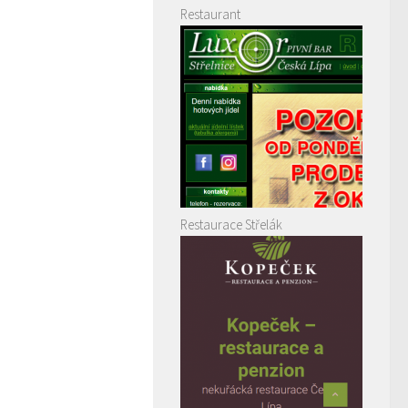
Restaurant
Restaurace Střelák