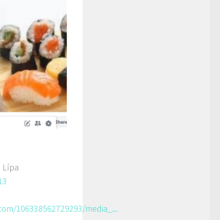
 Lípa
13
com/106338562729293/media_...