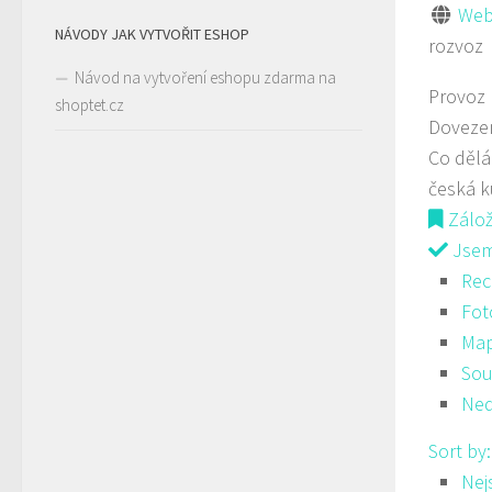
Web
NÁVODY JAK VYTVOŘIT ESHOP
rozvoz
Návod na vytvoření eshopu zdarma na
Provoz
shoptet.cz
Doveze
Co děl
česká 
Zálo
Jsem 
Rec
Fot
Ma
Sou
Ned
Sort by
Nej