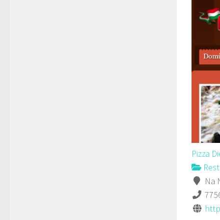
Pizza D
Rest
Na N
775
http