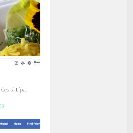
 Česká Lípa,
68