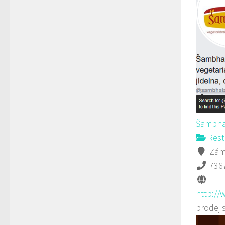
Šambha
Rest
Záme
736
http://
prodej 