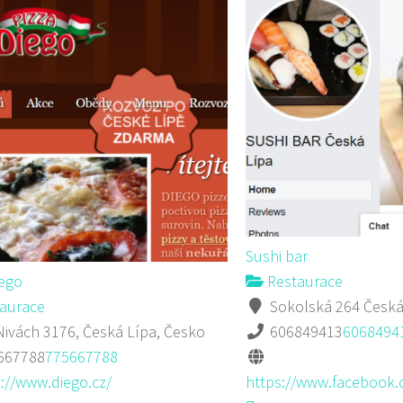
Sushi bar
iego
Restaurace
aurace
Sokolská 264 Česká
ivách 3176, Česká Lípa, Česko
606849413
6068494
667788
775667788
://www.diego.cz/
https://www.facebook.