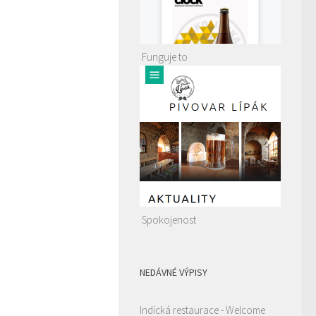
Funguje to
Spokojenost
NEDÁVNÉ VÝPISY
Indická restaurace - Welcome