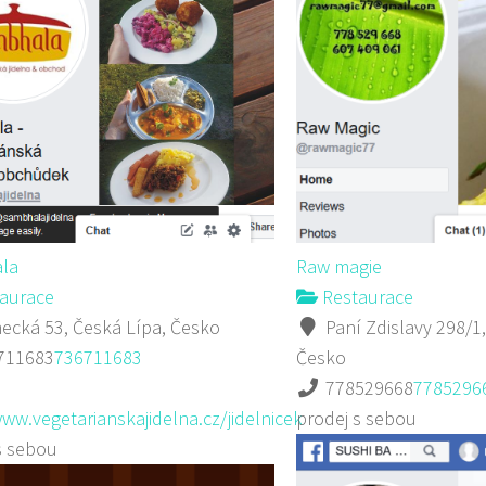
la
Raw magie
aurace
Restaurace
cká 53, Česká Lípa, Česko
Paní Zdislavy 298/1,
711683
736711683
Česko
778529668
7785296
www.vegetarianskajidelna.cz/jidelnicek
prodej s sebou
s sebou