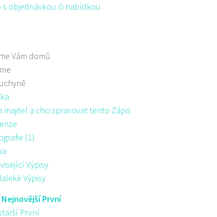
 s objednávkou či nabídkou
me Vám domů
áme
kuchyně
žka
majitel a chci spravovat tento Zápis
enze
ografie (1)
pa
visející Výpisy
aleké Výpisy
:
Nejnovější První
starší První