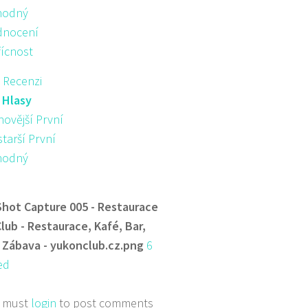
hodný
nocení
řícnost
 Recenzi
:
Hlasy
novější První
starší První
hodný
Shot Capture 005 - Restaurace
lub - Restaurace, Kafé, Bar,
 Zábava - yukonclub.cz.png
6
ed
 must
login
to post comments