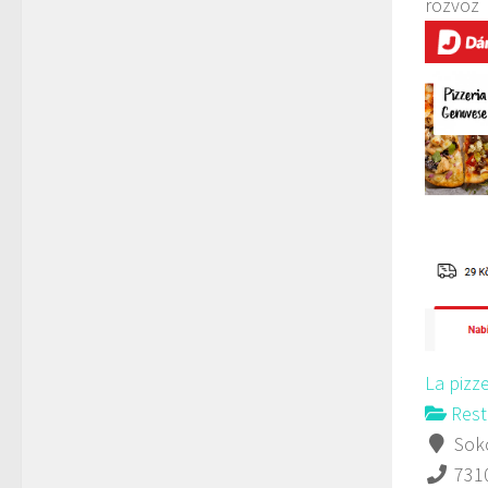
rozvoz
La pizz
Rest
Soko
731