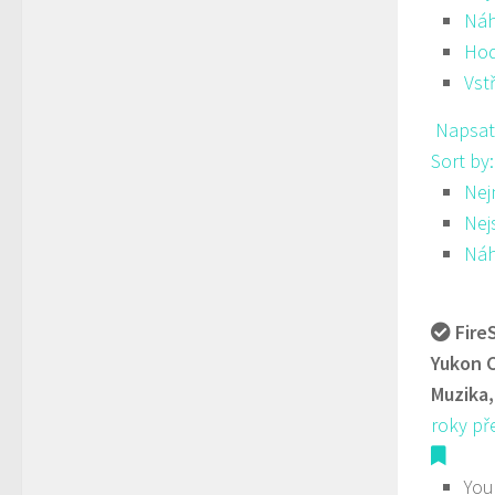
Ná
Hod
Vst
Napsat
Sort by
Nej
Nej
Ná
Fire
Yukon C
Muzika,
roky př
You