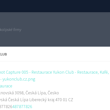
kolipské firmy
CLUB
aurace
novská 3098, Česká Lípa, Česko
vská
Česká Lípa
Liberecký kraj
470 01
CZ
877826
487877826