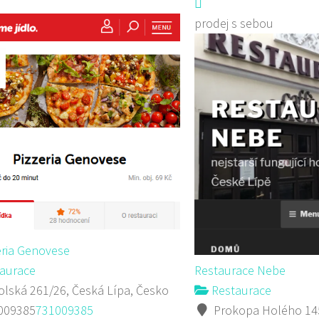
prodej s sebou
eria Genovese
aurace
Restaurace Nebe
lská 261/26, Česká Lípa, Česko
Restaurace
009385
731009385
Prokopa Holého 145