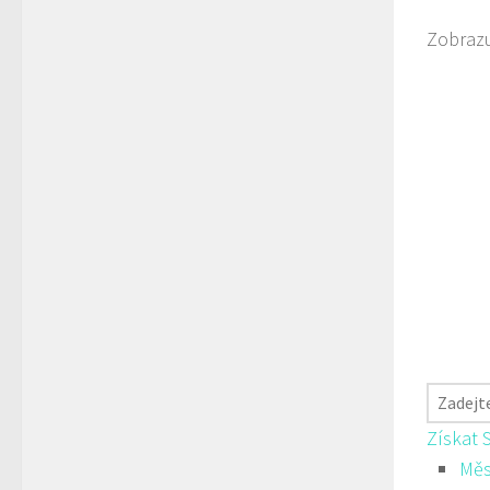
Zobrazu
Získat 
Měs