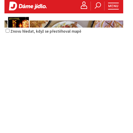
Znovu hledat, když se přestěhoval mapě
La pizzeria Genovese
Restaurace
Sokolská 261/26, Česká Lípa, Česko
731009385
731009385
Web s objednávkou či nabídkou
prodej s sebou
Istanbul kebab & pizza
Restaurace