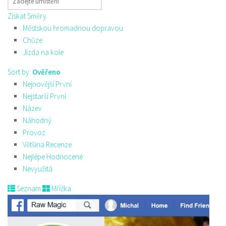
Získat Směry
Městskou hromadnou dopravou
Chůze
Jízda na kole
Sort by:
Ověřeno
Nejnovější První
Nejstarší První
Název
Náhodný
Provoz
Většina Recenze
Nejlépe Hodnocené
Nevyužitá
Seznam
Mřížka