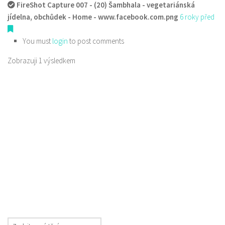
FireShot Capture 007 - (20) Šambhala - vegetariánská
jídelna, obchůdek - Home - www.facebook.com.png
6 roky před
You must
login
to post comments
Zobrazuji 1 výsledkem