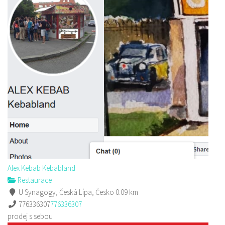
Pizza Diego
Restaurace
Na Nivách 3176, Česká Lípa, Česko
775667788
775667788
Web s objednávkou či nabídkou
rozvoz
Alex Kebab Kebabland
Restaurace
U Synagogy, Česká Lípa, Česko
0.09 km
776336307
776336307
prodej s sebou