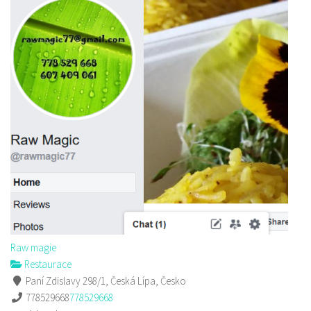
Raw magie
Restaurace
Paní Zdislavy 298/1, Česká Lípa, Česko
778529668
778529668