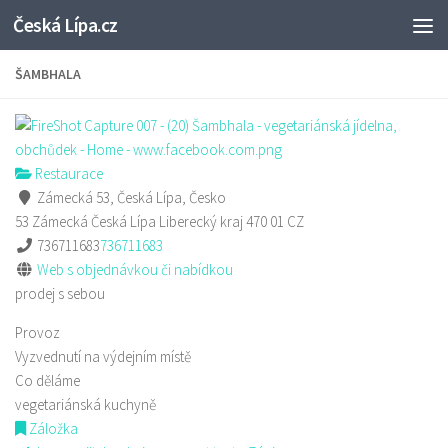
Česká Lípa.cz
Skip to content
ŠAMBHALA
Restaurace
Zámecká 53, Česká Lípa, Česko
53 Zámecká
Česká Lípa
Liberecký kraj
470 01
CZ
736711683
736711683
Web s objednávkou či nabídkou
prodej s sebou
Provoz
Vyzvednutí na výdejním místě
Co děláme
vegetariánská kuchyně
Záložka