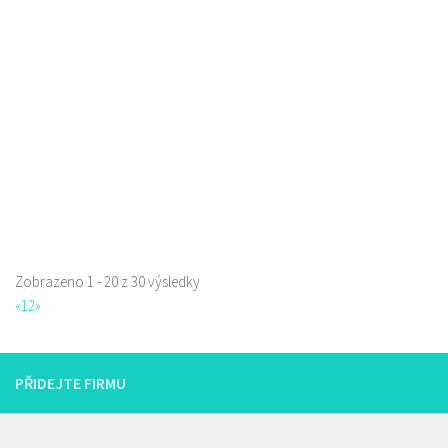
Jindřicha z Lipé 98, Česká Lípa, Česko
0.12 km
777668871
777668871
Web s objednávkou či nabídkou
prodej s sebou
Zobrazeno 1 - 20 z 30 výsledky
Restaurace Nebe
«
1
2
»
Restaurace
Prokopa Holého 145/5, Česká Lípa, Česko
725323432
725323432
PŘIDEJTE FIRMU
Web s objednávkou či nabídkou
prodej s sebou a rozvoz