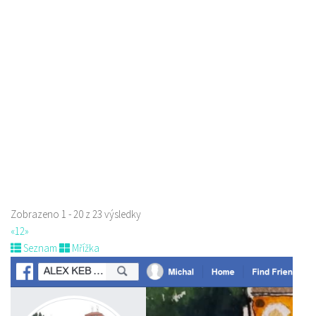
Restaurace
Sokolská 264 Česká Lípa
606849413
606849413
Web s objednávkou či nabídkou
prodej s sebou
Zobrazeno 1 - 20 z 23 výsledky
«
1
2
»
Seznam
Mřížka