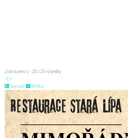
778529668
778529668
prodej s sebou
Zobrazeno 1 - 20 z 23 výsledky
«
1
2
»
Seznam
Mřížka