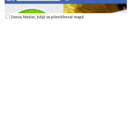
Znovu hledat, když se přestěhoval mapě
Raw magie
Restaurace
Paní Zdislavy 298/1, Česká Lípa, Česko