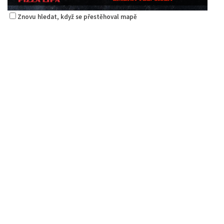
Znovu hledat, když se přestěhoval mapě
Pizza Diego
Restaurace
Na Nivách 3176, Česká Lípa, Česko
775667788
775667788
Web s objednávkou či nabídkou
rozvoz
Pizza Lípa
Restaurace
Máchova 1788, Česká Lípa, Česko
2.29 km
723702385
723702385