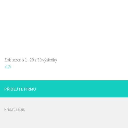
Web s objednávkou či nabídkou
prodej s sebou a rozvoz
Zobrazeno 1 - 20 z 30 výsledky
La pizzeria Genovese
«
1
2
»
Restaurace
Sokolská 261/26, Česká Lípa, Česko
731009385
731009385
PŘIDEJTE FIRMU
Web s objednávkou či nabídkou
prodej s sebou
Přidat zápis