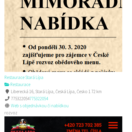
Sushi bar
Restaurace
Sokolská 264 Česká Lípa
606849413
606849413
Web s objednávkou či nabídkou
prodej s sebou
Restaurace Stará Lípa
Restaurace
Liberecká 16, Stará Lípa, Česká Lípa, Česko
1.72 km
775322054
775322054
Web s objednávkou či nabídkou
rozvoz