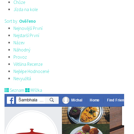
Chůze
Jízda na kole
Sort by:
Ověřeno
Nejnovější První
Nejstarší První
Název
Náhodný
Provoz
Většina Recenze
Nejlépe Hodnocené
Nevyužitá
Seznam
Mřížka