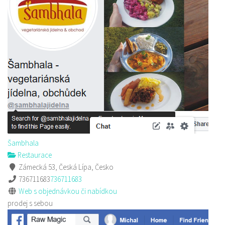
Šambhala
Restaurace
Zámecká 53, Česká Lípa, Česko
736711683
736711683
Web s objednávkou či nabídkou
prodej s sebou