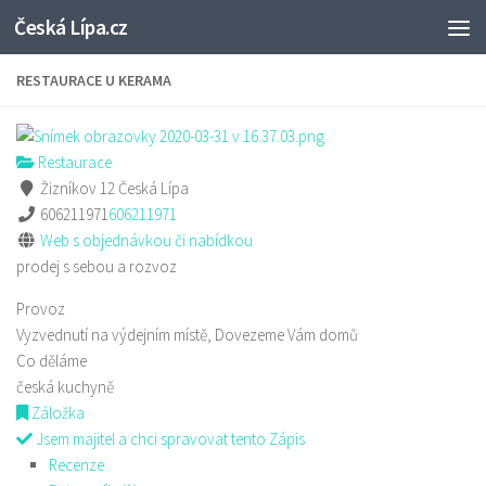
Česká Lípa.cz
Skip to content
RESTAURACE U KERAMA
Restaurace
Žizníkov 12 Česká Lípa
606211971
606211971
Web s objednávkou či nabídkou
prodej s sebou a rozvoz
Provoz
Vyzvednutí na výdejním místě, Dovezeme Vám domů
Co děláme
česká kuchyně
Záložka
Jsem majitel a chci spravovat tento Zápis
Recenze