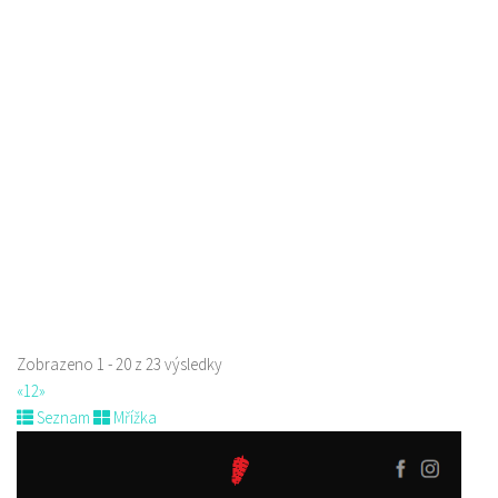
Raw magie
Restaurace
Paní Zdislavy 298/1, Česká Lípa, Česko
778529668
778529668
prodej s sebou
Zobrazeno 1 - 20 z 23 výsledky
«
1
2
»
Seznam
Mřížka