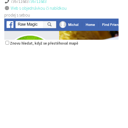
736711683
736711683
Web s objednávkou či nabídkou
prodej s sebou
Znovu hledat, když se přestěhoval mapě