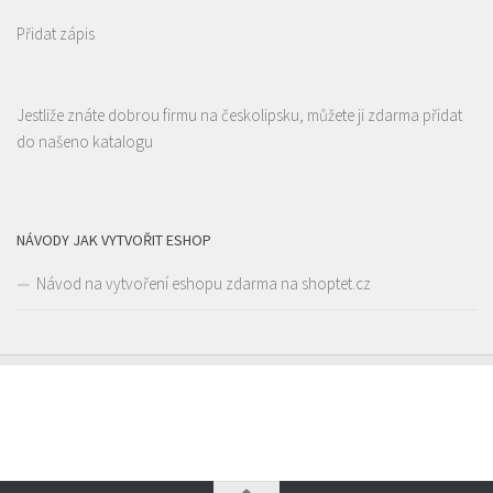
Přidat zápis
Jestliže znáte dobrou firmu na českolipsku, můžete ji zdarma přidat
Restaurace Nebe
do našeno katalogu
Restaurace
Prokopa Holého 145/5, Česká Lípa, Česko
0.08 km
725323432
725323432
Web s objednávkou či nabídkou
NÁVODY JAK VYTVOŘIT ESHOP
prodej s sebou a rozvoz
Návod na vytvoření eshopu zdarma na shoptet.cz
Restaurace Nebe
Restaurace