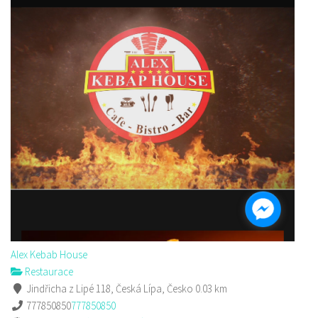
Sushi bar
Restaurace
Sokolská 264 Česká Lípa
606849413
606849413
Web s objednávkou či nabídkou
prodej s sebou
Alex Kebab House
Restaurace
Jindřicha z Lipé 118, Česká Lípa, Česko
0.03 km
777850850
777850850