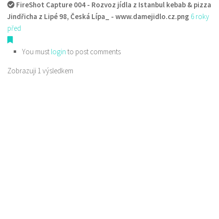
FireShot Capture 004 - Rozvoz jídla z Istanbul kebab & pizza
Jindřicha z Lipé 98, Česká Lípa_ - www.damejidlo.cz.png
6 roky
před
You must
login
to post comments
Zobrazuji 1 výsledkem