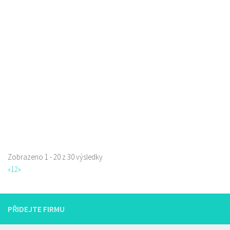
Sushi bar
Restaurace
Sokolská 264 Česká Lípa
0.07 km
606849413
606849413
Web s objednávkou či nabídkou
prodej s sebou
Zobrazeno 1 - 20 z 30 výsledky
La pizzeria Genovese
«
1
2
»
Restaurace
Sokolská 261/26, Česká Lípa, Česko
731009385
731009385
PŘIDEJTE FIRMU
Web s objednávkou či nabídkou
prodej s sebou