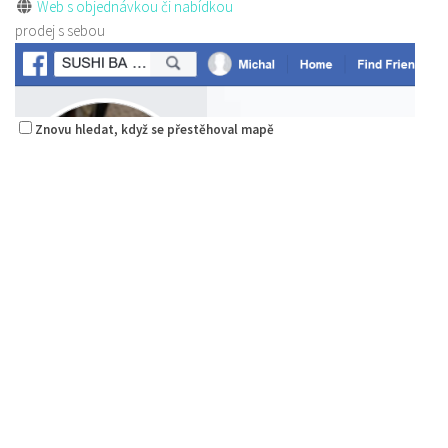
Web s objednávkou či nabídkou
prodej s sebou
Znovu hledat, když se přestěhoval mapě
Pizza Diego
Restaurace
Na Nivách 3176, Česká Lípa, Česko
775667788
775667788
Web s objednávkou či nabídkou
rozvoz