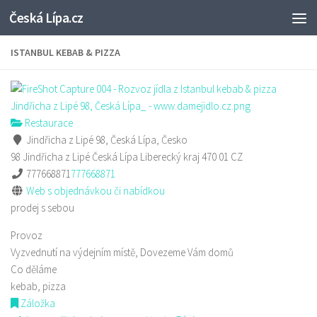
Česká Lípa.cz
Skip to content
ISTANBUL KEBAB & PIZZA
Restaurace
Jindřicha z Lipé 98, Česká Lípa, Česko
98 Jindřicha z Lipé
Česká Lípa
Liberecký kraj
470 01
CZ
777668871
777668871
Web s objednávkou či nabídkou
prodej s sebou
Provoz
Vyzvednutí na výdejním místě, Dovezeme Vám domů
Co děláme
kebab, pizza
Záložka