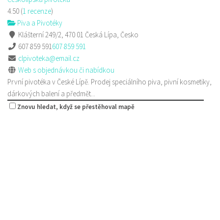
4.50
(
1 recenze
)
Piva a Pivotéky
Klášterní 249/2, 470 01 Česká Lípa, Česko
607 859 591
607 859 591
clpivoteka@email.cz
Web s objednávkou či nabídkou
První pivotéka v České Lípě. Prodej speciálního piva, pivní kosmetiky,
dárkových balení a předmět...
Znovu hledat, když se přestěhoval mapě