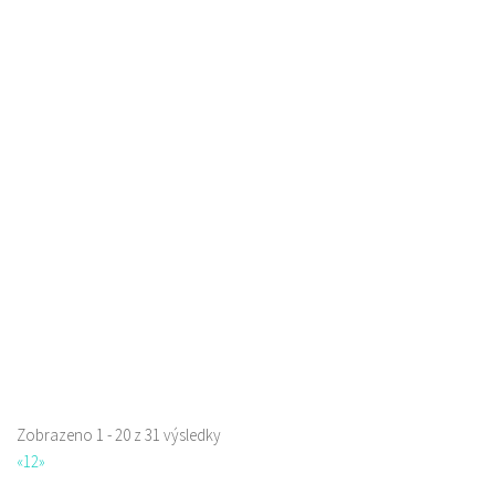
Pivovar Born
Piva a Pivotéky
nám. Míru 100, 173 01 Nový Bor
775 956 343
775 956 343
pivovar@pivovarborn.cz
Web s objednávkou či nabídkou
Zobrazeno 1 - 20 z 31 výsledky
«
1
2
»