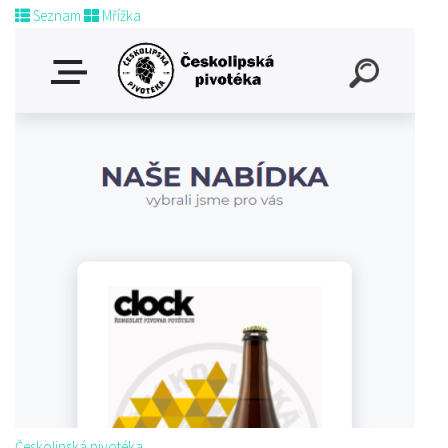
Seznam
Mřížka
Českolipská pivotéka