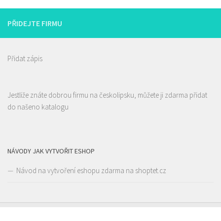
PŘIDEJTE FIRMU
Přidat zápis
Jestliže znáte dobrou firmu na českolipsku, můžete ji zdarma přidat
do našeno katalogu
Pivovar Lipák
4.00
(
1 recenze
)
NÁVODY JAK VYTVOŘIT ESHOP
Piva a Pivotéky
Návod na vytvoření eshopu zdarma na shoptet.cz
náměstí Osvobození 297, Česká Lípa, Česko
605 582 185
605 582 185
pavel.konvalina@pivovarlipak.cz
Web s objednávkou či nabídkou
!!!!! Aktualizace nabídky piv!!!!! Rozvážíme lahvové pivo po České Lípě