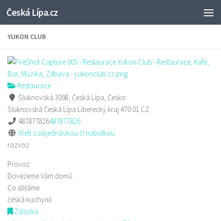
Česká Lípa.cz
Skip to content
YUKON CLUB
Restaurace
Šluknovská 3098, Česká Lípa, Česko
Šluknovská
Česká Lípa
Liberecký kraj
470 01
CZ
487877826
487877826
Web s objednávkou či nabídkou
rozvoz
Provoz
Dovezeme Vám domů
Co děláme
česká kuchyně
Záložka