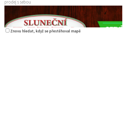
prodej s sebou
Znovu hledat, když se přestěhoval mapě
Pizza Diego
Restaurace
Na Nivách 3176, Česká Lípa, Česko
775667788
775667788
Web s objednávkou či nabídkou
rozvoz
Pizzerie Sluneční