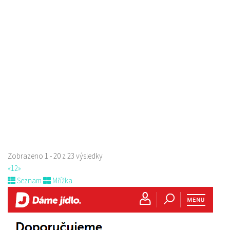
Raw magie
Restaurace
Paní Zdislavy 298/1, Česká Lípa, Česko
778529668
778529668
prodej s sebou
Zobrazeno 1 - 20 z 23 výsledky
«
1
2
»
Seznam
Mřížka