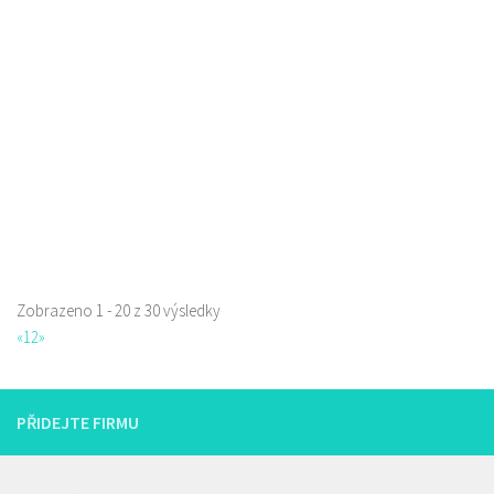
Restaurace
Sluneční 3204, Česká Lípa, Česko
0.93 km
777135026
777135026
Web s objednávkou či nabídkou
prodej s sebou a rozvoz
Zobrazeno 1 - 20 z 30 výsledky
La pizzeria Genovese
«
1
2
»
Restaurace
Sokolská 261/26, Česká Lípa, Česko
731009385
731009385
PŘIDEJTE FIRMU
Web s objednávkou či nabídkou
prodej s sebou