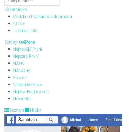
Získat Směry
Městskou hromadnou dopravou
Chůze
Jízda na kole
Sort by:
Ověřeno
Nejnovější První
Nejstarší První
Název
Náhodný
Provoz
Většina Recenze
Nejlépe Hodnocené
Nevyužitá
Seznam
Mřížka