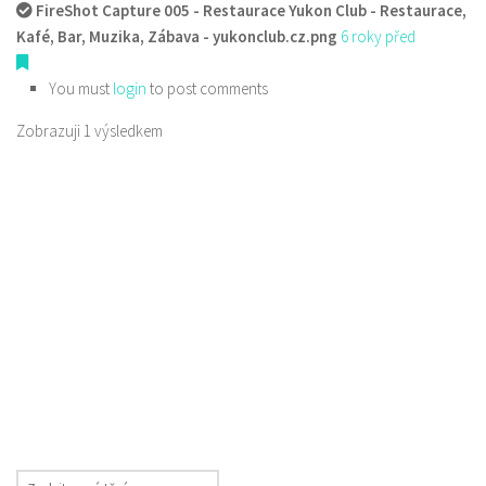
FireShot Capture 005 - Restaurace Yukon Club - Restaurace,
Kafé, Bar, Muzika, Zábava - yukonclub.cz.png
6 roky před
You must
login
to post comments
Zobrazuji 1 výsledkem