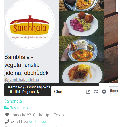
Šambhala
Restaurace
Zámecká 53, Česká Lípa, Česko
736711683
736711683