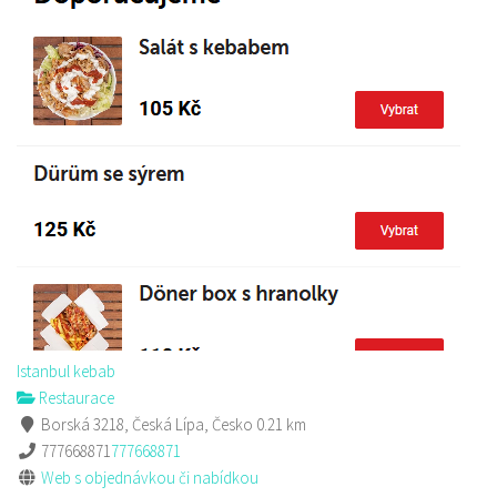
Sushi bar
Restaurace
Sokolská 264 Česká Lípa
606849413
606849413
Web s objednávkou či nabídkou
prodej s sebou
Istanbul kebab
Restaurace
Borská 3218, Česká Lípa, Česko
0.21 km
777668871
777668871
Web s objednávkou či nabídkou