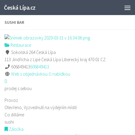
Česká Lípa.cz
Skip to content
SUSHI BAR
Restaurace
Sokolská 264 Česká Lípa
113 Jindřicha z Lipé
Česká Lípa
Liberecký kraj
470 01
CZ
606849413
606849413
Web s objednávkou či nabídkou
prodej s sebou
Provoz
Otevřeno, Vyzvednutí na výdejním místě
Co děláme
sushi
Záložka