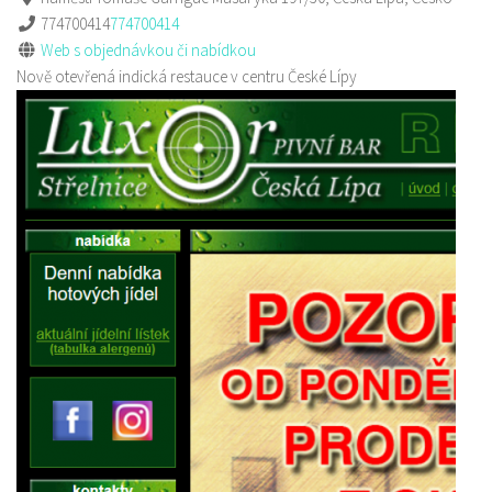
774700414
774700414
Web s objednávkou či nabídkou
Nově otevřená indická restauce v centru České Lípy