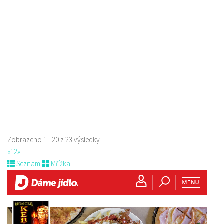
Kopeček - restaurace a penzion
Restaurace
5. Května 1403/72, Česká Lípa, Česko
775 518 303
775 518 303
Web s objednávkou či nabídkou
Zobrazeno 1 - 20 z 23 výsledky
«
1
2
»
Seznam
Mřížka