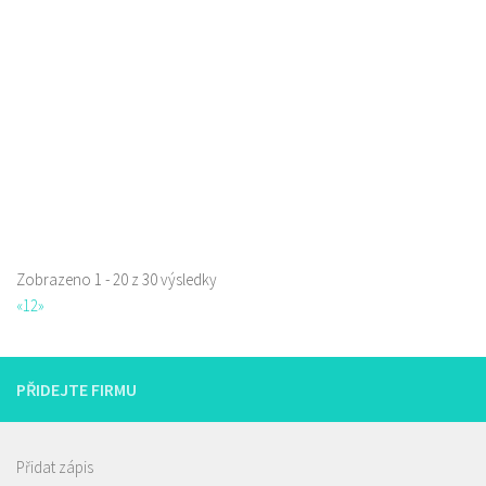
777668871
777668871
Web s objednávkou či nabídkou
prodej s sebou a rozvoz
Zobrazeno 1 - 20 z 30 výsledky
«
1
2
»
PŘIDEJTE FIRMU
Istanbul kebab
Restaurace
Borská 3218, Česká Lípa, Česko
Přidat zápis
777668871
777668871