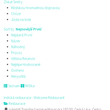
Získat Směry
Městskou hromadnou dopravou
Chůze
Jízda na kole
Sort by:
Nejnovější První
Nejstarší První
Název
Náhodný
Provoz
Většina Recenze
Nejlépe Hodnocené
Ověřeno
Nevyužitá
Seznam
Mřížka
Indická restaurace - Welcome Restaurant
Restaurace
náměstí Tomáše Garrigue Masaryka 197/30, Česká Lípa, Česko