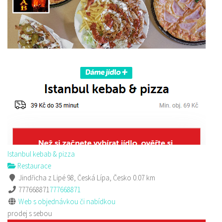
Nem Viet
Restaurace
Hrnčířská 2964, Česká Lípa, Česko
Web s objednávkou či nabídkou
Istanbul kebab & pizza
Restaurace
Jindřicha z Lipé 98, Česká Lípa, Česko
0.07 km
777668871
777668871
Web s objednávkou či nabídkou
prodej s sebou