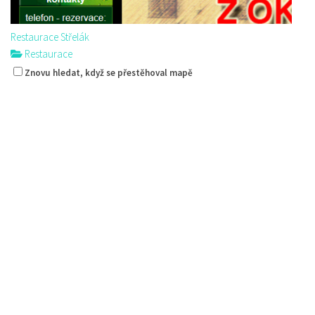
Restaurace Střelák
Restaurace
Roháče z Dubé 494, Česká Lípa, Česko
Znovu hledat, když se přestěhoval mapě
775434040
775434040
Web s objednávkou či nabídkou