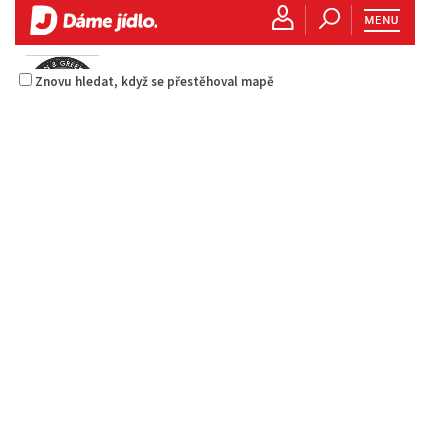
Znovu hledat, když se přestěhoval mapě
Kantráč
Restaurace
Hornická 2978, Česká Lípa
704402063
704402063
Web s objednávkou či nabídkou
rozvoz
American & Greek Bistro
Erbenova 2906, Česká Lípa, Česko
0.08 km