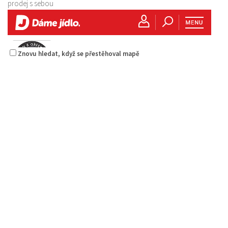
prodej s sebou
Znovu hledat, když se přestěhoval mapě
La pizzeria Genovese
Restaurace
Sokolská 261/26, Česká Lípa, Česko
731009385
731009385
Web s objednávkou či nabídkou
prodej s sebou
American & Greek Bistro