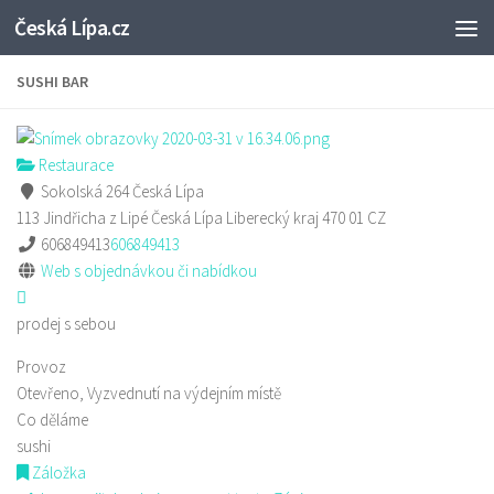
Česká Lípa.cz
Skip to content
SUSHI BAR
Restaurace
Sokolská 264 Česká Lípa
113 Jindřicha z Lipé
Česká Lípa
Liberecký kraj
470 01
CZ
606849413
606849413
Web s objednávkou či nabídkou
prodej s sebou
Provoz
Otevřeno, Vyzvednutí na výdejním místě
Co děláme
sushi
Záložka