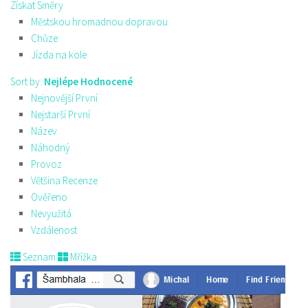
Získat Směry
Městskou hromadnou dopravou
Chůze
Jízda na kole
Sort by:
Nejlépe Hodnocené
Nejnovější První
Nejstarší První
Název
Náhodný
Provoz
Většina Recenze
Ověřeno
Nevyužitá
Vzdálenost
Seznam
Mřížka