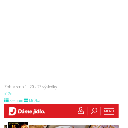
Raw magie
Restaurace
Paní Zdislavy 298/1, Česká Lípa, Česko
778529668
778529668
prodej s sebou
Zobrazeno 1 - 20 z 23 výsledky
«
1
2
»
Seznam
Mřížka