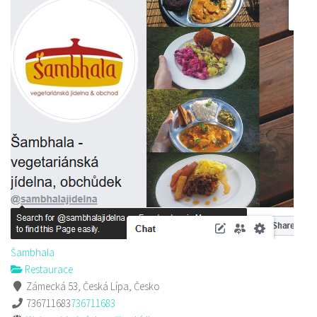
Šambhala
Restaurace
Zámecká 53, Česká Lípa, Česko
736711683
736711683