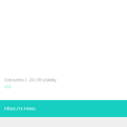
Erbenova 2906, Česká Lípa, Česko
0.08 km
777668871
777668871
Web s objednávkou či nabídkou
prodej s sebou a rozvoz
Zobrazeno 1 - 20 z 30 výsledky
Restaurace Nebe
«
1
2
»
Restaurace
Prokopa Holého 145/5, Česká Lípa, Česko
725323432
725323432
PŘIDEJTE FIRMU
Web s objednávkou či nabídkou
prodej s sebou a rozvoz