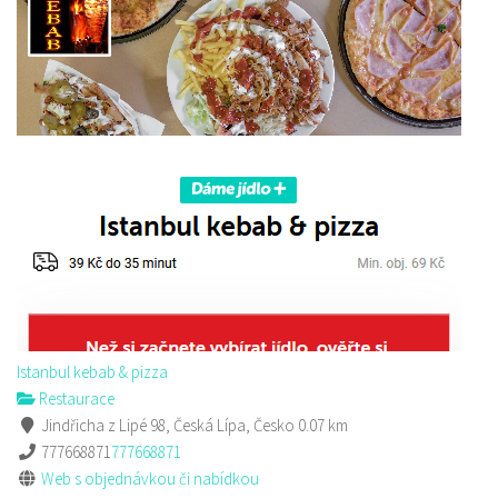
Pizza Diego
Restaurace
Na Nivách 3176, Česká Lípa, Česko
775667788
775667788
Web s objednávkou či nabídkou
rozvoz
Istanbul kebab & pizza
Restaurace
Jindřicha z Lipé 98, Česká Lípa, Česko
0.07 km
777668871
777668871
Web s objednávkou či nabídkou