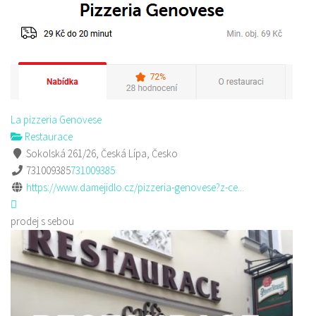
La pizzeria Genovese
Restaurace
Sokolská 261/26, Česká Lípa, Česko
731009385
731009385
https://www.damejidlo.cz/pizzeria-genovese?z-ce...
prodej s sebou