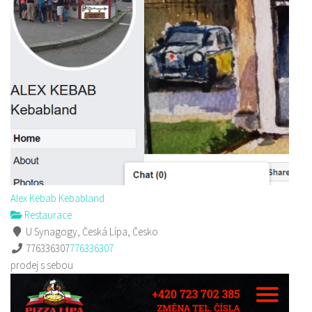
Alex Kebab Kebabland
Restaurace
U Synagogy, Česká Lípa, Česko
776336307
776336307
prodej s sebou