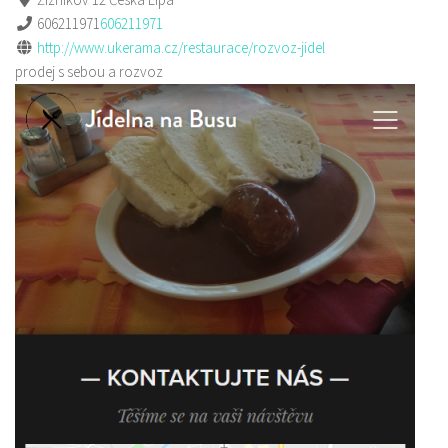
606211971
606211971
http://www.ukerama.cz/restaurace/rozvoz-jidel
prodej s sebou a rozvoz