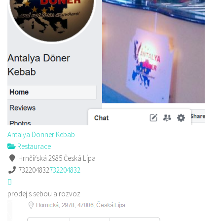
Antalya Donner Kebab
Restaurace
Hrnčířská 2985 Česká Lípa
732204832
732204832
prodej s sebou a rozvoz