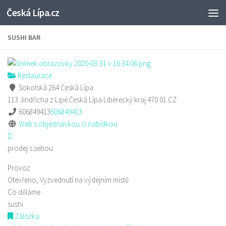
Česká Lípa.cz
Skip to content
SUSHI BAR
Restaurace
Sokolská 264 Česká Lípa
113 Jindřicha z Lipé
Česká Lípa
Liberecký kraj
470 01
CZ
606849413
606849413
Web s objednávkou či nabídkou
prodej s sebou
Provoz
Otevřeno, Vyzvednutí na výdejním místě
Co děláme
sushi
Záložka