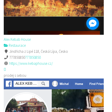
Alex Kebab House
Restaurace
Jindřicha z Lipé 118, Česká Lípa, Česko
777850850
777850850
https://www.kebaphouse.cz/
prodej s sebou