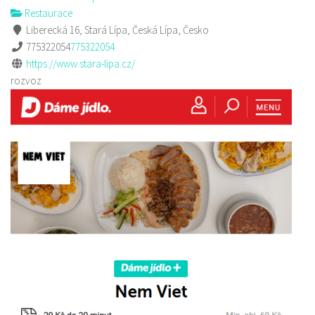
Restaurace
Liberecká 16, Stará Lípa, Česká Lípa, Česko
775322054
775322054
https://www.stara-lipa.cz/
rozvoz