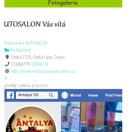
Restaurace AUTOSALON
Restaurace
Česká 2725, Česká Lípa, Česko
723066779
723066779
http://www.restauraceautosalon.cz/
prodej s sebou a rozvoz