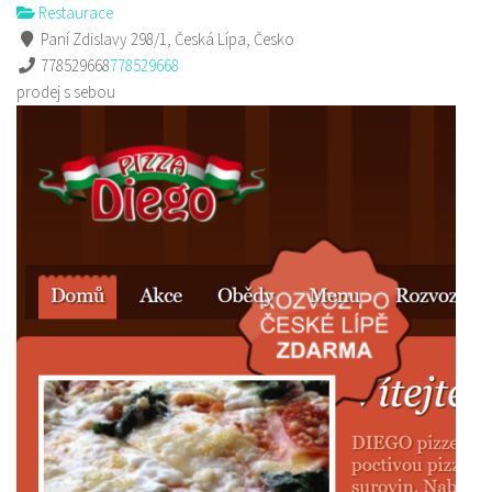
Restaurace
Paní Zdislavy 298/1, Česká Lípa, Česko
778529668
778529668
prodej s sebou