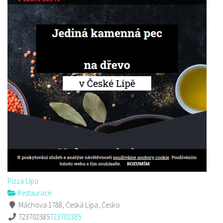
Pizza Lípa
Restaurace
Máchova 1788, Česká Lípa, Česko
723702385
723702385