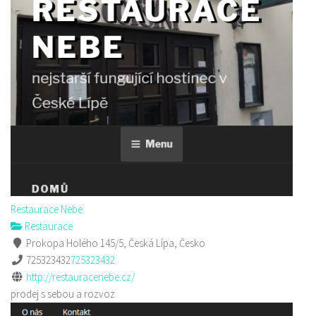
Restaurace Nebe
Restaurace
Prokopa Holého 145/5, Česká Lípa, Česko
725323432
725323432
http://restauracenebe.cz/
prodej s sebou a rozvoz