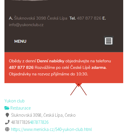
Yukon club
Restaurace
Šluknovská 3098, Česká Lípa, Česko
487877826
487877826
https://www.menicka.cz/540-yukon-club.html