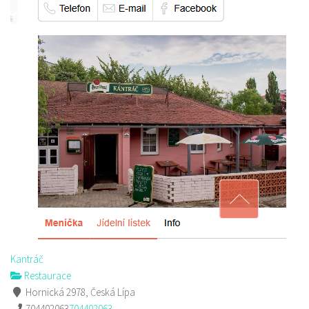
Kantráč
Restaurace
Hornická 2978, Česká Lípa
704402063
704402063