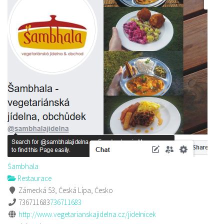
Šambhala
Restaurace
Zámecká 53, Česká Lípa, Česko
736711683
736711683
http://www.vegetarianskajidelna.cz/jidelnicek