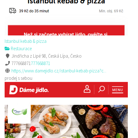
Istanbul kebab & pizza
Restaurace
Jindřicha z Lipé 98, Česká Lípa, Česko
777668871
777668871
https://www.damejidlo.cz/istanbul-kebab-pizza?c...
prodej s sebou