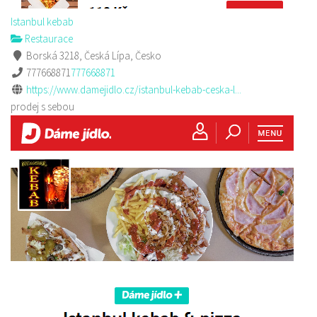
Istanbul kebab
Restaurace
Borská 3218, Česká Lípa, Česko
777668871
777668871
https://www.damejidlo.cz/istanbul-kebab-ceska-l...
prodej s sebou