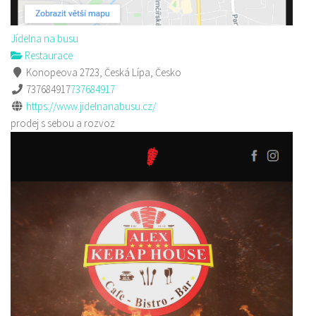
Jídelna na busu
Restaurace
Konopeova 2723, Česká Lípa, Česko
737684917
737684917
https://www.jidelnanabusu.cz/
prodej s sebou a rozvoz