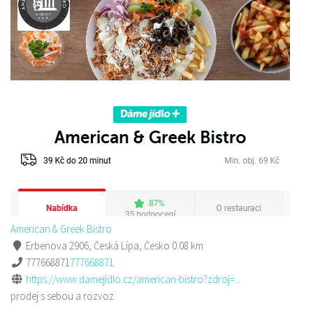
American & Greek Bistro
Erbenova 2906, Česká Lípa, Česko
0.08 km
777668871
777668871
https://www.damejidlo.cz/american-bistro?zdroj=...
prodej s sebou a rozvoz