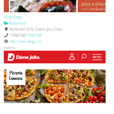
Pizza Diego
Restaurace
Na Nivách 3176, Česká Lípa, Česko
775667788
775667788
http://www.diego.cz/
rozvoz