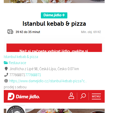
Istanbul kebab & pizza
Restaurace
Jindřicha z Lipé 98, Česká Lípa, Česko
0.07 km
777668871
777668871
https://www.damejidlo.cz/istanbul-kebab-pizza?c...
prodej s sebou