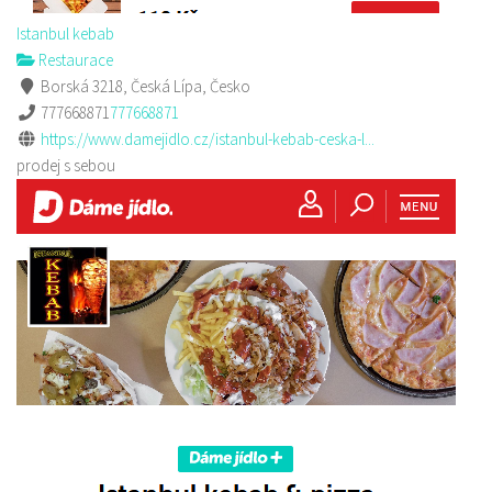
Istanbul kebab
Restaurace
Borská 3218, Česká Lípa, Česko
777668871
777668871
https://www.damejidlo.cz/istanbul-kebab-ceska-l...
prodej s sebou