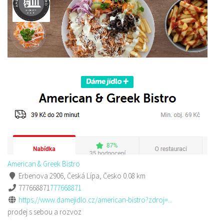
American & Greek Bistro
Erbenova 2906, Česká Lípa, Česko
0.08 km
777668871
777668871
https://www.damejidlo.cz/american-bistro?zdroj=...
prodej s sebou a rozvoz