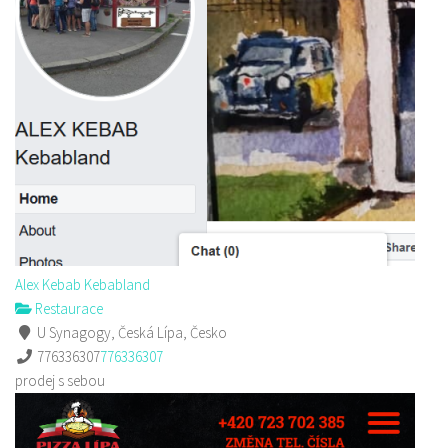
Alex Kebab Kebabland
Restaurace
U Synagogy, Česká Lípa, Česko
776336307
776336307
prodej s sebou