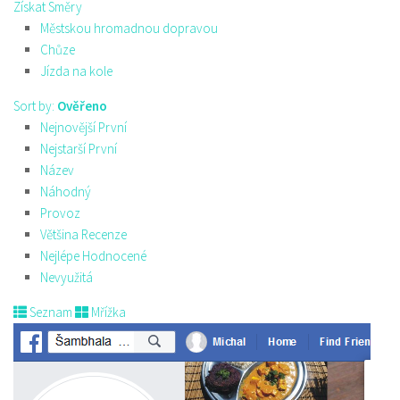
Získat Směry
Městskou hromadnou dopravou
Chůze
Jízda na kole
Sort by:
Ověřeno
Nejnovější První
Nejstarší První
Název
Náhodný
Provoz
Většina Recenze
Nejlépe Hodnocené
Nevyužitá
Seznam
Mřížka