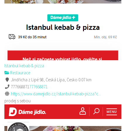
Istanbul kebab & pizza
Restaurace
Jindřicha z Lipé 98, Česká Lípa, Česko
0.07 km
777668871
777668871
https://www.damejidlo.cz/istanbul-kebab-pizza?c...
prodej s sebou