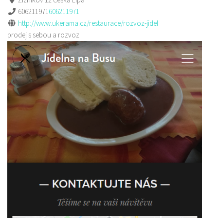
606211971
606211971
http://www.ukerama.cz/restaurace/rozvoz-jidel
prodej s sebou a rozvoz