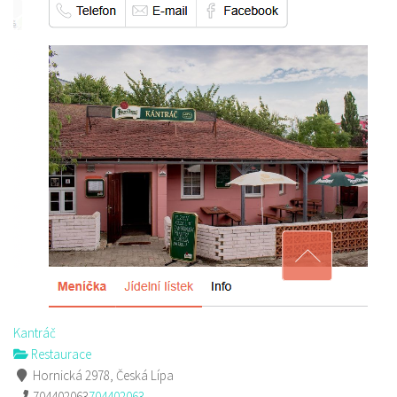
Kantráč
Restaurace
Hornická 2978, Česká Lípa
704402063
704402063