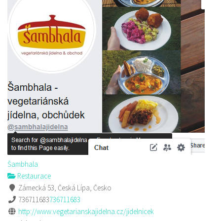
Šambhala
Restaurace
Zámecká 53, Česká Lípa, Česko
736711683
736711683
http://www.vegetarianskajidelna.cz/jidelnicek