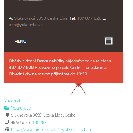
Yukon club
Restaurace
Šluknovská 3098, Česká Lípa, Česko
487877826
487877826
https://www.menicka.cz/540-yukon-club.html