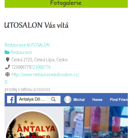
Restaurace AUTOSALON
Restaurace
Česká 2725, Česká Lípa, Česko
723066779
723066779
http://www.restauraceautosalon.cz/
prodej s sebou a rozvoz