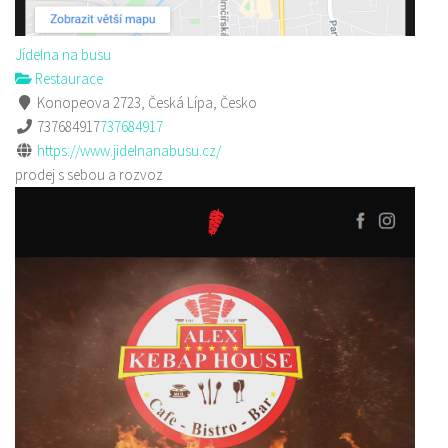
Jídelna na busu
Restaurace
Konopeova 2723, Česká Lípa, Česko
737684917
737684917
https://www.jidelnanabusu.cz/
prodej s sebou a rozvoz