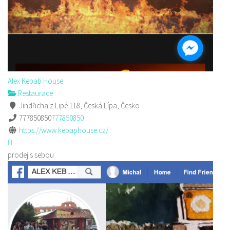
Alex Kebab House
Restaurace
Jindřicha z Lipé 118, Česká Lípa, Česko
777850850
777850850
https://www.kebaphouse.cz/
prodej s sebou