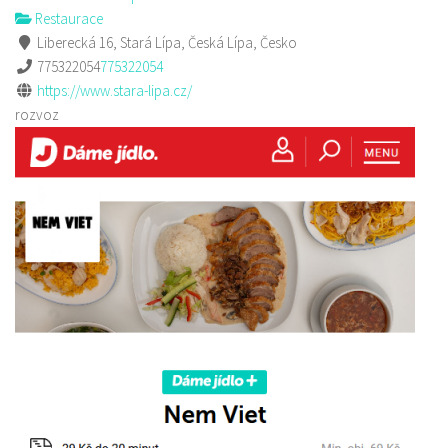
Restaurace
Liberecká 16, Stará Lípa, Česká Lípa, Česko
775322054
775322054
https://www.stara-lipa.cz/
rozvoz