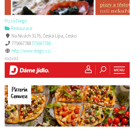
Pizza Diego
Restaurace
Na Nivách 3176, Česká Lípa, Česko
775667788
775667788
http://www.diego.cz/
rozvoz