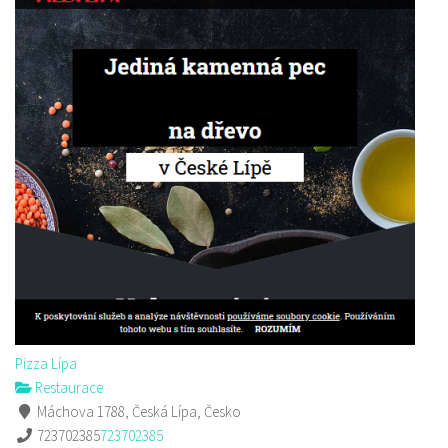
Pizza Lípa
Restaurace
Máchova 1788, Česká Lípa, Česko
723702385
723702385