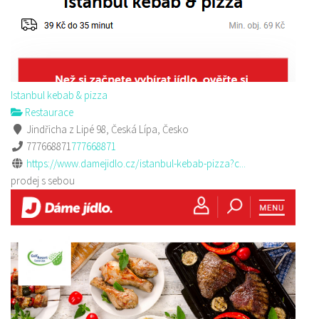
Istanbul kebab & pizza
Restaurace
Jindřicha z Lipé 98, Česká Lípa, Česko
777668871
777668871
https://www.damejidlo.cz/istanbul-kebab-pizza?c...
prodej s sebou