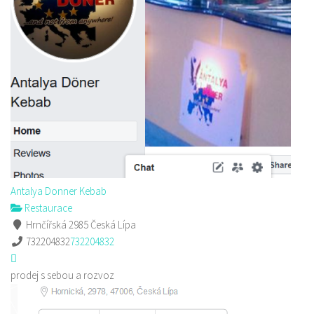
Antalya Donner Kebab
Restaurace
Hrnčířská 2985 Česká Lípa
732204832
732204832
prodej s sebou a rozvoz