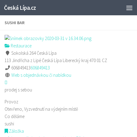
Česká Lípa.cz
Skip to content
SUSHI BAR
Restaurace
Sokolská 264 Česká Lípa
113 Jindřicha z Lipé
Česká Lípa
Liberecký kraj
470 01
CZ
606849413
606849413
Web s objednávkou či nabídkou
prodej s sebou
Provoz
Otevřeno, Vyzvednutí na výdejním místě
Co děláme
sushi
Záložka