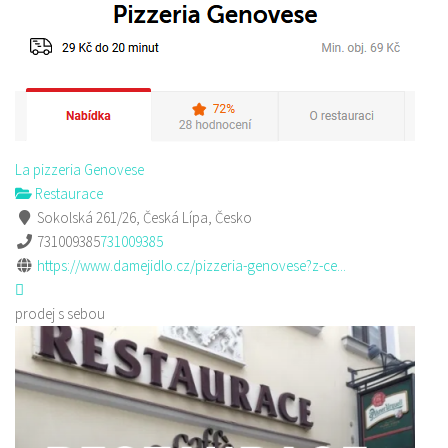
La pizzeria Genovese
Restaurace
Sokolská 261/26, Česká Lípa, Česko
731009385
731009385
https://www.damejidlo.cz/pizzeria-genovese?z-ce...
prodej s sebou