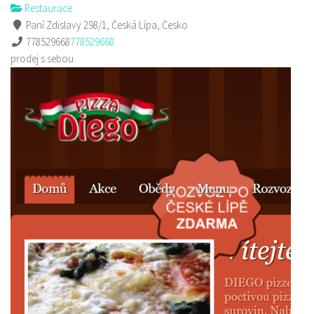
Restaurace
Paní Zdislavy 298/1, Česká Lípa, Česko
778529668
778529668
prodej s sebou