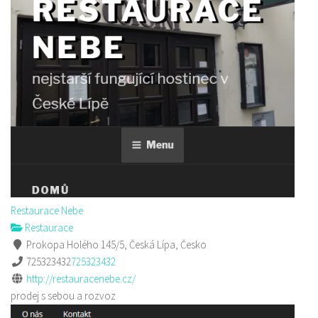
Restaurace Nebe
Restaurace
Prokopa Holého 145/5, Česká Lípa, Česko
725323432
725323432
http://restauracenebe.cz/
prodej s sebou a rozvoz