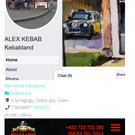
Alex Kebab Kebabland
Restaurace
U Synagogy, Česká Lípa, Česko
776336307
776336307
prodej s sebou