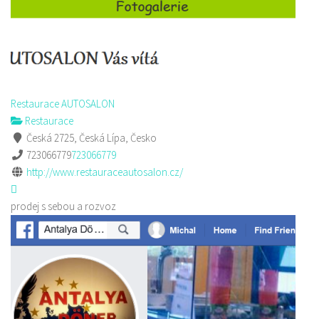
Restaurace AUTOSALON
Restaurace
Česká 2725, Česká Lípa, Česko
723066779
723066779
http://www.restauraceautosalon.cz/
prodej s sebou a rozvoz