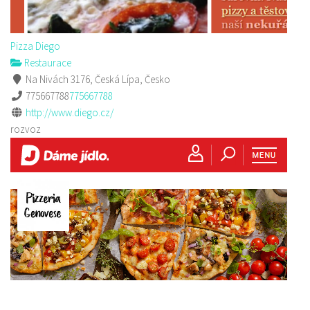
Pizza Diego
Restaurace
Na Nivách 3176, Česká Lípa, Česko
775667788
775667788
http://www.diego.cz/
rozvoz