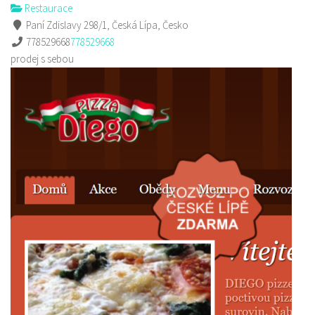
Restaurace
Paní Zdislavy 298/1, Česká Lípa, Česko
778529668
778529668
prodej s sebou