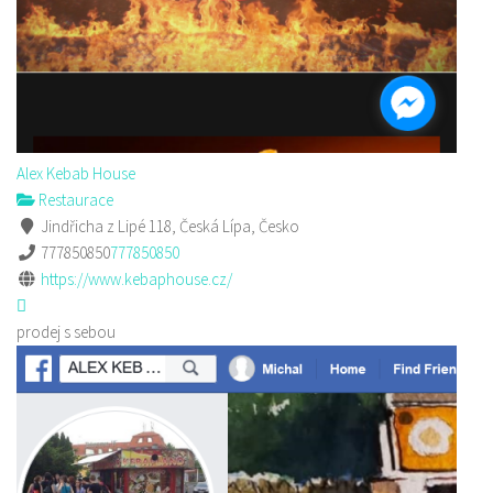
Alex Kebab House
Restaurace
Jindřicha z Lipé 118, Česká Lípa, Česko
777850850
777850850
https://www.kebaphouse.cz/
prodej s sebou