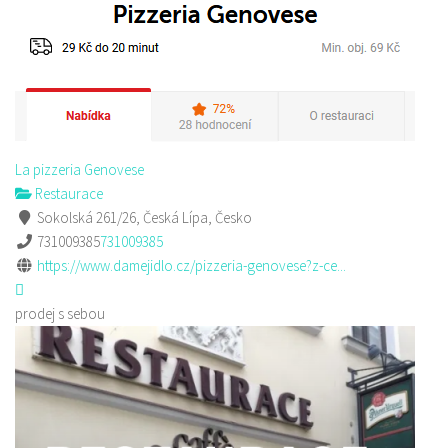
La pizzeria Genovese
Restaurace
Sokolská 261/26, Česká Lípa, Česko
731009385
731009385
https://www.damejidlo.cz/pizzeria-genovese?z-ce...
prodej s sebou