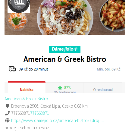
American & Greek Bistro
Erbenova 2906, Česká Lípa, Česko
0.08 km
777668871
777668871
https://www.damejidlo.cz/american-bistro?zdroj=...
prodej s sebou a rozvoz