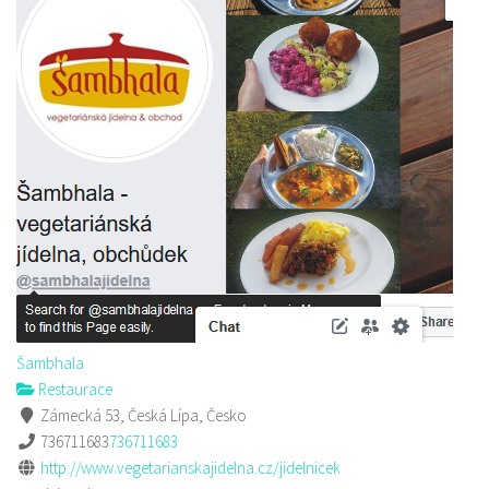
Šambhala
Restaurace
Zámecká 53, Česká Lípa, Česko
736711683
736711683
http://www.vegetarianskajidelna.cz/jidelnicek