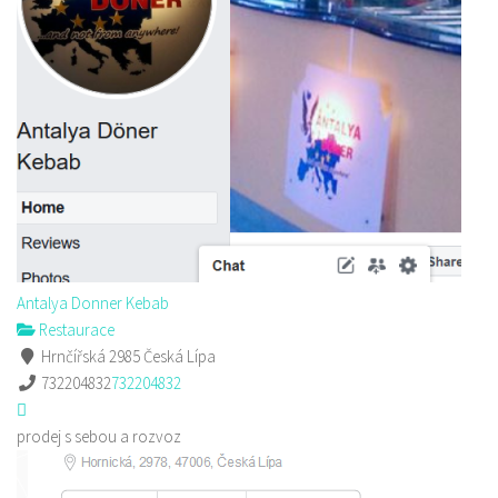
Antalya Donner Kebab
Restaurace
Hrnčířská 2985 Česká Lípa
732204832
732204832
prodej s sebou a rozvoz