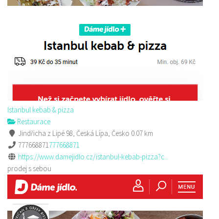
Istanbul kebab & pizza
Restaurace
Jindřicha z Lipé 98, Česká Lípa, Česko
0.07 km
777668871
777668871
https://www.damejidlo.cz/istanbul-kebab-pizza?c...
prodej s sebou