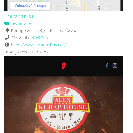
Jídelna na busu
Restaurace
Konopeova 2723, Česká Lípa, Česko
737684917
737684917
https://www.jidelnanabusu.cz/
prodej s sebou a rozvoz