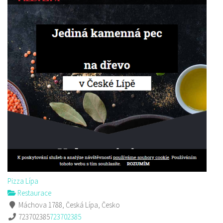
Pizza Lípa
Restaurace
Máchova 1788, Česká Lípa, Česko
723702385
723702385