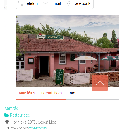
Kantráč
Restaurace
Hornická 2978, Česká Lípa
704402063
704402063