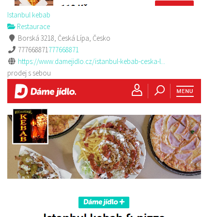
Istanbul kebab
Restaurace
Borská 3218, Česká Lípa, Česko
777668871
777668871
https://www.damejidlo.cz/istanbul-kebab-ceska-l...
prodej s sebou