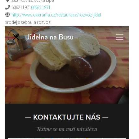
606211971
606211971
http://www.ukerama.cz/restaurace/rozvoz-jidel
prodej s sebou a rozvoz