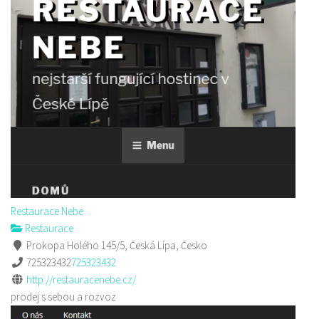
Restaurace Nebe
Restaurace
Prokopa Holého 145/5, Česká Lípa, Česko
725323432
725323432
http://restauracenebe.cz/
prodej s sebou a rozvoz