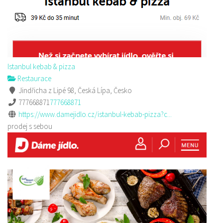
Istanbul kebab & pizza
Restaurace
Jindřicha z Lipé 98, Česká Lípa, Česko
777668871
777668871
https://www.damejidlo.cz/istanbul-kebab-pizza?c...
prodej s sebou