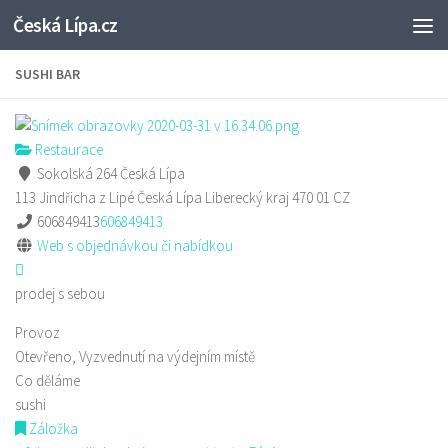
Česká Lípa.cz
Skip to content
SUSHI BAR
Restaurace
Sokolská 264 Česká Lípa
113 Jindřicha z Lipé
Česká Lípa
Liberecký kraj
470 01
CZ
606849413
606849413
Web s objednávkou či nabídkou
prodej s sebou
Provoz
Otevřeno, Vyzvednutí na výdejním místě
Co děláme
sushi
Záložka