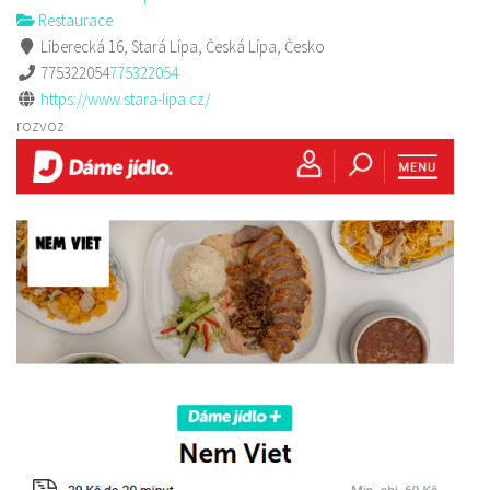
Restaurace
Liberecká 16, Stará Lípa, Česká Lípa, Česko
775322054
775322054
https://www.stara-lipa.cz/
rozvoz