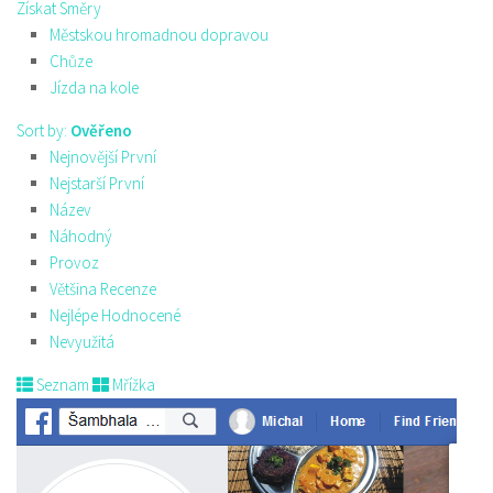
Získat Směry
Městskou hromadnou dopravou
Chůze
Jízda na kole
Sort by:
Ověřeno
Nejnovější První
Nejstarší První
Název
Náhodný
Provoz
Většina Recenze
Nejlépe Hodnocené
Nevyužitá
Seznam
Mřížka