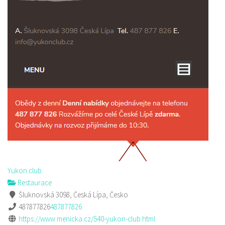
Yukon club
Restaurace
Šluknovská 3098, Česká Lípa, Česko
487877826
487877826
https://www.menicka.cz/540-yukon-club.html