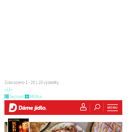
Restaurace
Pihel 280 Česká Lípa
702150500
702150500
Web s objednávkou či nabídkou
prodej s sebou a rozvoz
Zobrazeno 1 - 20 z 23 výsledky
«
1
2
»
Seznam
Mřížka