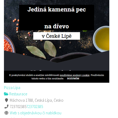
Pizza Lípa
Restaurace
Máchova 1788, Česká Lípa, Česko
723702385
723702385
Web s objednávkou či nabídkou