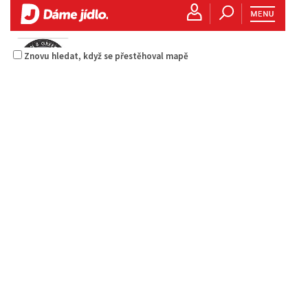
Znovu hledat, když se přestěhoval mapě
Raw magie
Restaurace
Paní Zdislavy 298/1, Česká Lípa, Česko
778529668
778529668
prodej s sebou
American & Greek Bistro
Erbenova 2906, Česká Lípa, Česko
0.08 km