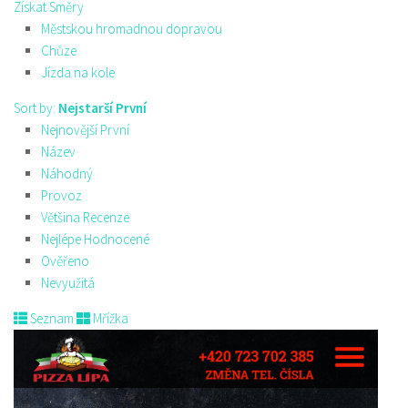
Získat Směry
Městskou hromadnou dopravou
Chůze
Jízda na kole
Sort by:
Nejstarší První
Nejnovější První
Název
Náhodný
Provoz
Většina Recenze
Nejlépe Hodnocené
Ověřeno
Nevyužitá
Seznam
Mřížka