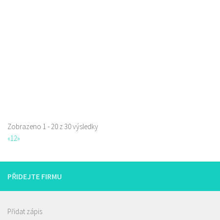
777668871
777668871
Web s objednávkou či nabídkou
prodej s sebou a rozvoz
Zobrazeno 1 - 20 z 30 výsledky
Pizza Diego
«
1
2
»
Restaurace
Na Nivách 3176, Česká Lípa, Česko
775667788
775667788
PŘIDEJTE FIRMU
Web s objednávkou či nabídkou
rozvoz
Přidat zápis