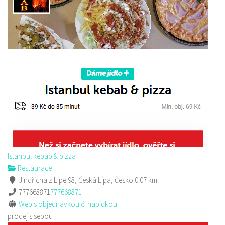
Šambhala
Restaurace
Zámecká 53, Česká Lípa, Česko
736711683
736711683
Web s objednávkou či nabídkou
prodej s sebou
Istanbul kebab & pizza
Restaurace
Jindřicha z Lipé 98, Česká Lípa, Česko
0.07 km
777668871
777668871
Web s objednávkou či nabídkou
prodej s sebou