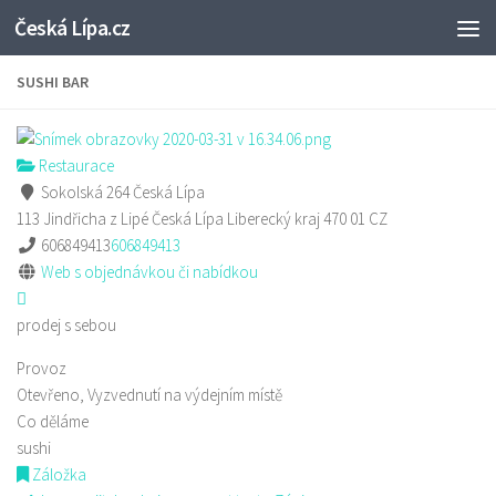
Česká Lípa.cz
Skip to content
SUSHI BAR
Restaurace
Sokolská 264 Česká Lípa
113 Jindřicha z Lipé
Česká Lípa
Liberecký kraj
470 01
CZ
606849413
606849413
Web s objednávkou či nabídkou
prodej s sebou
Provoz
Otevřeno, Vyzvednutí na výdejním místě
Co děláme
sushi
Záložka