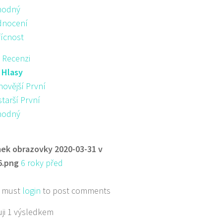
hodný
nocení
řícnost
 Recenzi
:
Hlasy
novější První
starší První
hodný
ek obrazovky 2020-03-31 v
6.png
6 roky před
 must
login
to post comments
ji 1 výsledkem