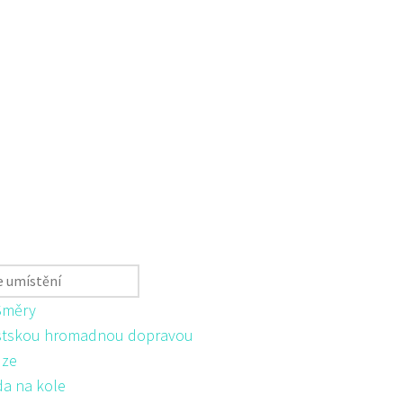
Směry
tskou hromadnou dopravou
ůze
da na kole