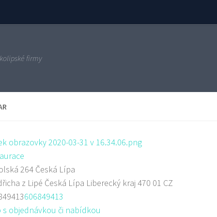
kolipské firmy
AR
aurace
lská 264 Česká Lípa
dřicha z Lipé
Česká Lípa
Liberecký kraj
470 01
CZ
849413
606849413
 s objednávkou či nabídkou