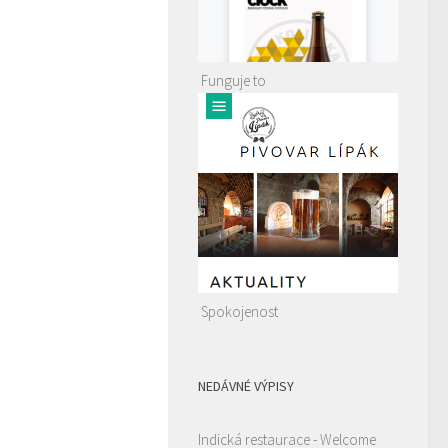
Funguje to
Spokojenost
NEDÁVNÉ VÝPISY
Indická restaurace - Welcome