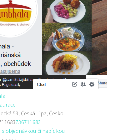
la
aurace
cká 53, Česká Lípa, Česko
711683
736711683
 s objednávkou či nabídkou
s sebou