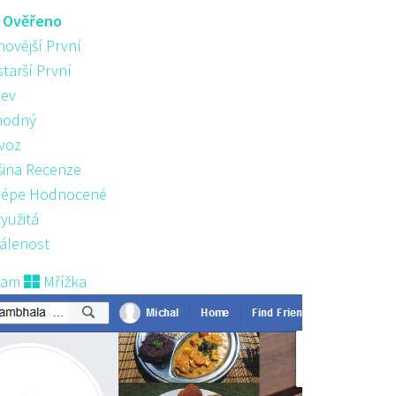
:
Ověřeno
novější První
starší První
ev
hodný
voz
šina Recenze
lépe Hodnocené
yužitá
álenost
nam
Mřížka