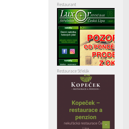
Restaurant
Restaurace Střelák