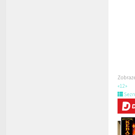
Rest
Paní
778
prodej 
Zobraze
«
1
2
»
Sez