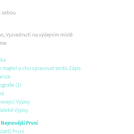
s sebou
o, Vyzvednutí na výdejním místě
áme
žka
majitel a chci spravovat tento Zápis
enze
ografie (1)
pa
visející Výpisy
aleké Výpisy
:
Nejnovější První
starší První