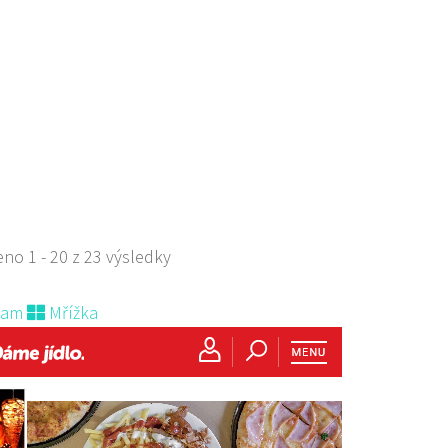
aurace
 Zdislavy 298/1, Česká Lípa, Česko
529668
778529668
s sebou
no 1 - 20 z 23 výsledky
nam
Mřížka