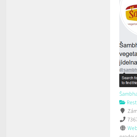
Šambha
Rest
Záme
736
Web
prodej 