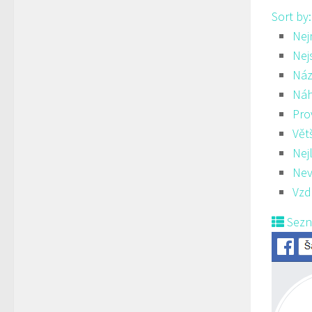
Sort by
Nej
Nej
Náz
Ná
Pro
Vět
Nej
Nev
Vzd
Sez