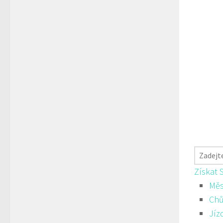
Získat 
Měs
Ch
Jíz