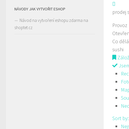
NÁVODY JAK VYTVOŘIT ESHOP
prodej 
Návod na vytvoření eshopu zdarma na
Provoz
shoptet.cz
Otevřen
Co děl
sushi
Zálo
Jsem 
Rec
Fot
Ma
Sou
Ned
Sort by
Nej