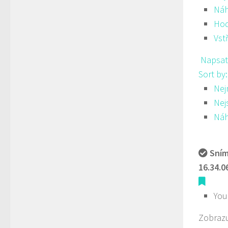
Ná
Hod
Vst
Napsat
Sort by
Nej
Nej
Ná
Sním
16.34.0
You
Zobrazu