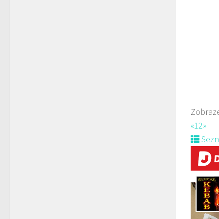
Paní
778
prodej 
Zobraze
«
1
2
»
Sez