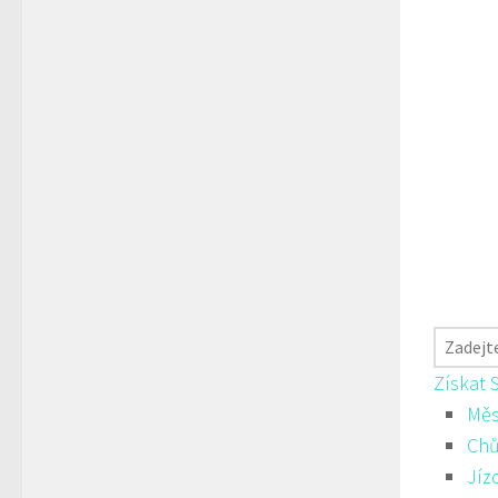
Získat 
Měs
Ch
Jíz