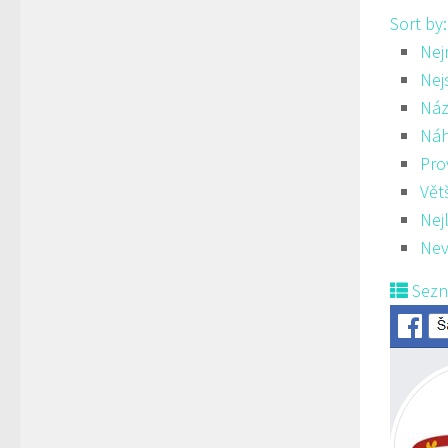
Sort by
Nej
Nej
Náz
Ná
Pro
Vět
Nej
Nev
Sez