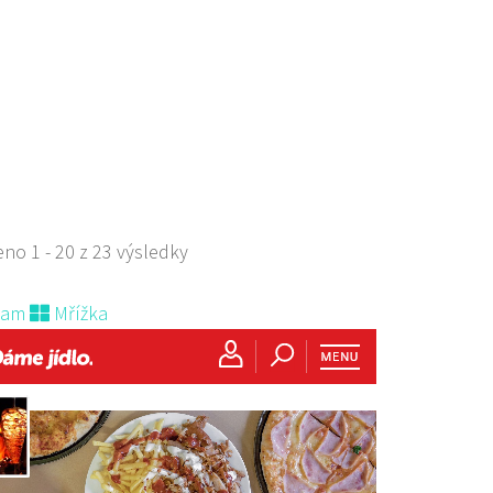
 Zdislavy 298/1, Česká Lípa, Česko
529668
778529668
s sebou
no 1 - 20 z 23 výsledky
nam
Mřížka