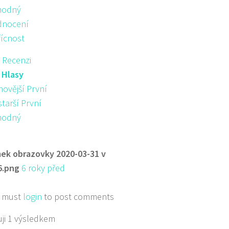
hodný
nocení
řícnost
 Recenzi
:
Hlasy
novější První
starší První
hodný
ek obrazovky 2020-03-31 v
6.png
6 roky před
 must
login
to post comments
ji 1 výsledkem