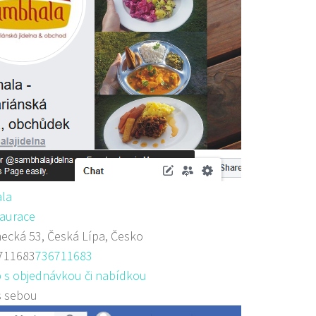
la
aurace
cká 53, Česká Lípa, Česko
711683
736711683
 s objednávkou či nabídkou
s sebou