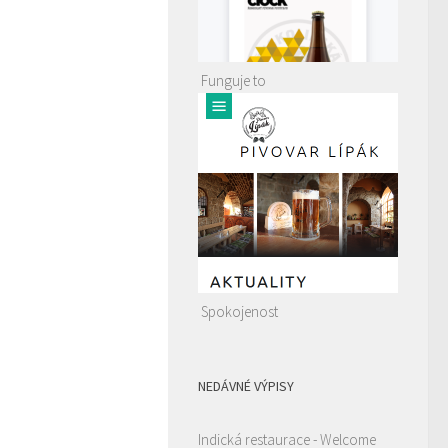
Funguje to
Spokojenost
NEDÁVNÉ VÝPISY
Indická restaurace - Welcome