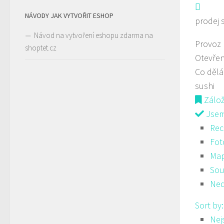
NÁVODY JAK VYTVOŘIT ESHOP
prodej 
Návod na vytvoření eshopu zdarma na
Provoz
shoptet.cz
Otevřen
Co děl
sushi
Zálo
Jsem 
Rec
Fot
Ma
Sou
Ned
Sort by
Nej