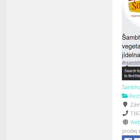
Šambha
Rest
Záme
736
Web
prodej 