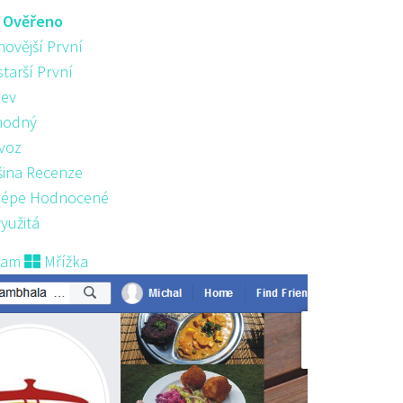
:
Ověřeno
novější První
starší První
ev
hodný
voz
šina Recenze
lépe Hodnocené
yužitá
nam
Mřížka