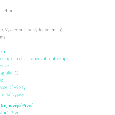
s sebou
o, Vyzvednutí na výdejním místě
áme
žka
majitel a chci spravovat tento Zápis
enze
ografie (1)
pa
visející Výpisy
aleké Výpisy
:
Nejnovější První
starší První