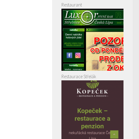
Restaurant
Restaurace Střelák