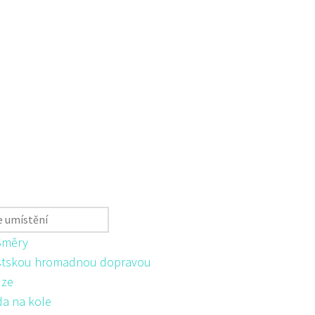
Směry
tskou hromadnou dopravou
ůze
da na kole