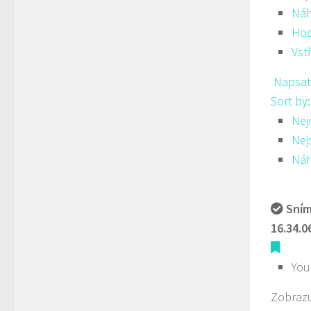
Ná
Hod
Vst
Napsat
Sort by
Nej
Nej
Ná
Sním
16.34.0
You
Zobrazu