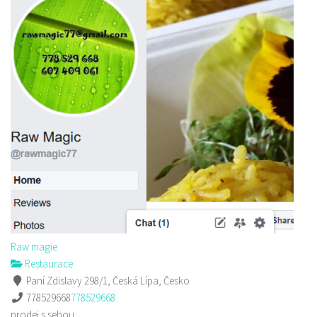
Raw magie
Restaurace
Paní Zdislavy 298/1, Česká Lípa, Česko
778529668
778529668
prodej s sebou