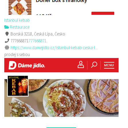
Istanbul kebab
Restaurace
Borská 3218, Česká Lípa, Česko
777668871
777668871
https://www.damejidlo.cz/istanbul-kebab-ceska-l...
prodej s sebou