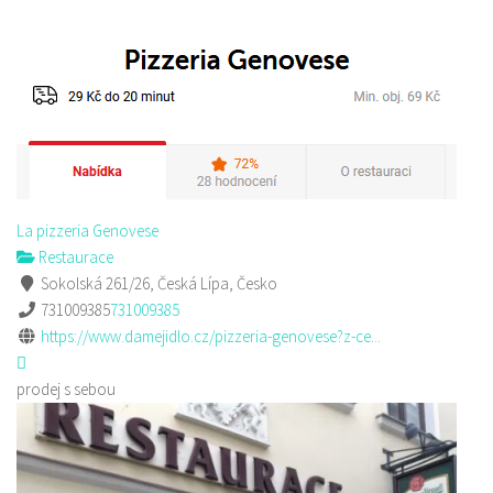
La pizzeria Genovese
Restaurace
Sokolská 261/26, Česká Lípa, Česko
731009385
731009385
https://www.damejidlo.cz/pizzeria-genovese?z-ce...
prodej s sebou