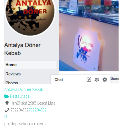
Antalya Donner Kebab
Restaurace
Hrnčířská 2985 Česká Lípa
732204832
732204832
prodej s sebou a rozvoz