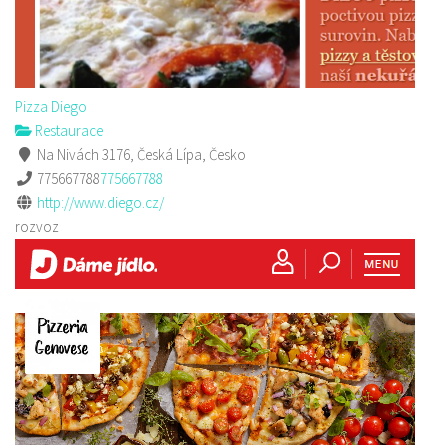
Pizza Diego
Restaurace
Na Nivách 3176, Česká Lípa, Česko
775667788
775667788
http://www.diego.cz/
rozvoz