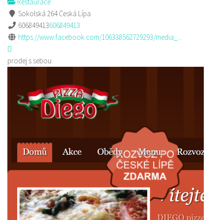
Restaurace
Sokolská 264 Česká Lípa
606849413
606849413
https://www.facebook.com/106338562729293/media_...
prodej s sebou