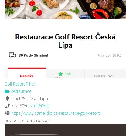
Golf Resort Pihel
Restaurace
Pihel 280 Česká Lípa
702150500
702150500
https://www.damejidlo.cz/restaurace-golf-resort...
prodej s sebou a rozvoz