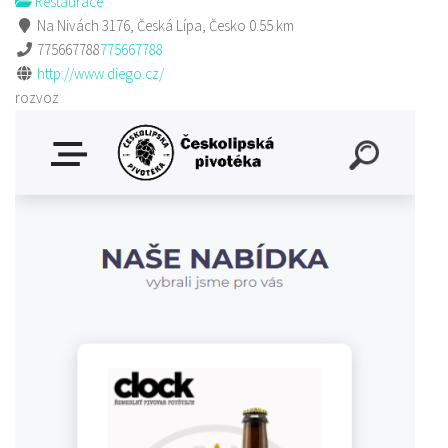
Restaurace
Na Nivách 3176, Česká Lípa, Česko
0.55 km
775667788
775667788
http://www.diego.cz/
rozvoz