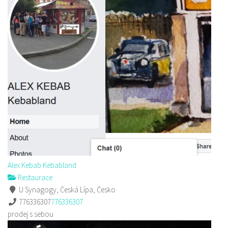
Alex Kebab Kebabland
Restaurace
U Synagogy, Česká Lípa, Česko
776336307
776336307
prodej s sebou