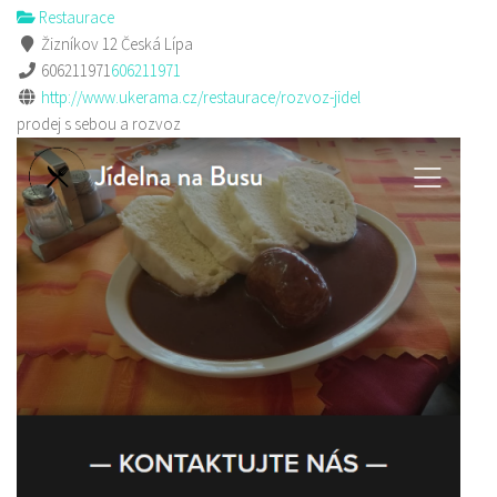
Restaurace
Žizníkov 12 Česká Lípa
606211971
606211971
http://www.ukerama.cz/restaurace/rozvoz-jidel
prodej s sebou a rozvoz