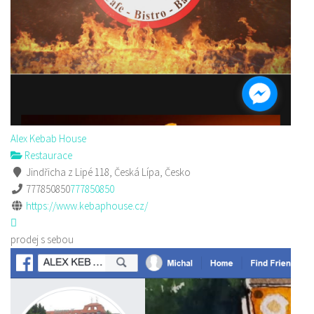
Alex Kebab House
Restaurace
Jindřicha z Lipé 118, Česká Lípa, Česko
777850850
777850850
https://www.kebaphouse.cz/
prodej s sebou