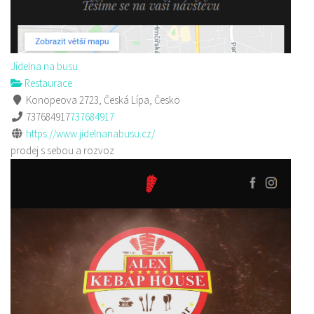
Jídelna na busu
Restaurace
Konopeova 2723, Česká Lípa, Česko
737684917
737684917
https://www.jidelnanabusu.cz/
prodej s sebou a rozvoz