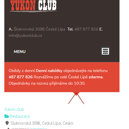
Yukon club
Restaurace
Šluknovská 3098, Česká Lípa, Česko