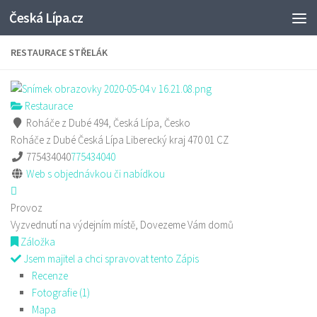
Česká Lípa.cz
Skip to content
RESTAURACE STŘELÁK
Restaurace
Roháče z Dubé 494, Česká Lípa, Česko
Roháče z Dubé
Česká Lípa
Liberecký kraj
470 01
CZ
775434040
775434040
Web s objednávkou či nabídkou
Provoz
Vyzvednutí na výdejním místě, Dovezeme Vám domů
Záložka
Jsem majitel a chci spravovat tento Zápis
Recenze
Fotografie (1)
Mapa