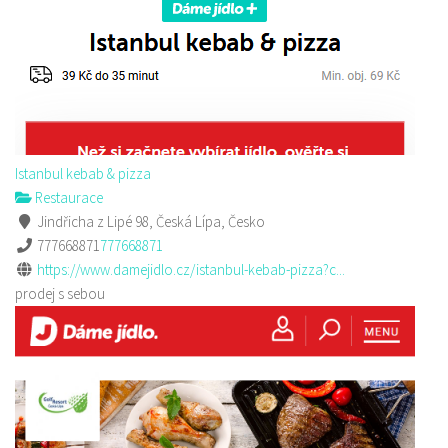
Istanbul kebab & pizza
Restaurace
Jindřicha z Lipé 98, Česká Lípa, Česko
777668871
777668871
https://www.damejidlo.cz/istanbul-kebab-pizza?c...
prodej s sebou