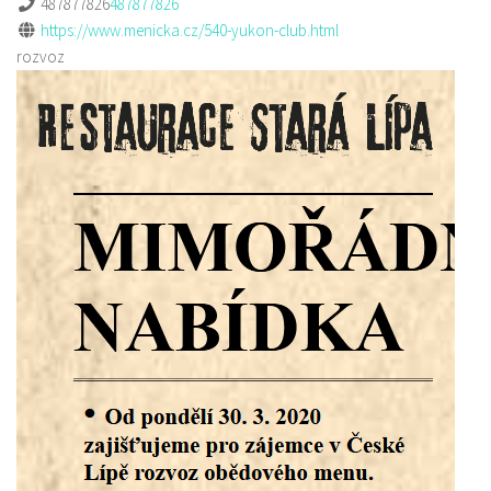
487877826
487877826
https://www.menicka.cz/540-yukon-club.html
rozvoz