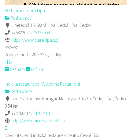
Restaurace Stará Lípa
Restaurace
Liberecká 16, Stará Lípa, Česká Lípa, Česko
775322054
775322054
https://www.stara-lipa.cz/
rozvoz
Zobrazeno 1 - 20 z 23 výsledky
«
1
2
»
Seznam
Mřížka
Indická restaurace - Welcome Restaurant
Restaurace
náměstí Tomáše Garrigue Masaryka 197/30, Česká Lípa, Česko
0.54 km
774700414
774700414
http://welcomerestaurant.cz/
Nově otevřená indická restauce v centru České Lípy