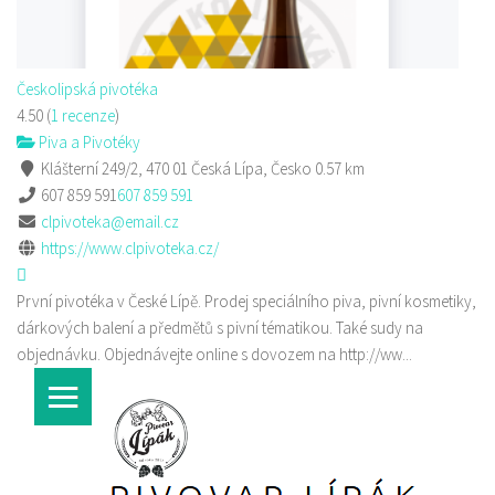
Českolipská pivotéka
4.50
(
1 recenze
)
Piva a Pivotéky
Klášterní 249/2, 470 01 Česká Lípa, Česko
0.57 km
607 859 591
607 859 591
clpivoteka@email.cz
https://www.clpivoteka.cz/
První pivotéka v České Lípě. Prodej speciálního piva, pivní kosmetiky,
dárkových balení a předmětů s pivní tématikou. Také sudy na
objednávku. Objednávejte online s dovozem na http://ww...