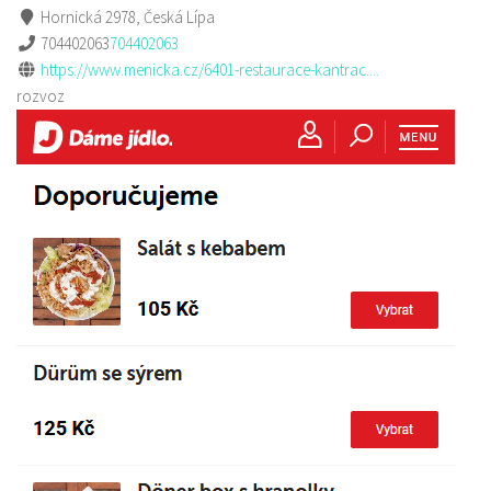
Hornická 2978, Česká Lípa
704402063
704402063
https://www.menicka.cz/6401-restaurace-kantrac....
rozvoz