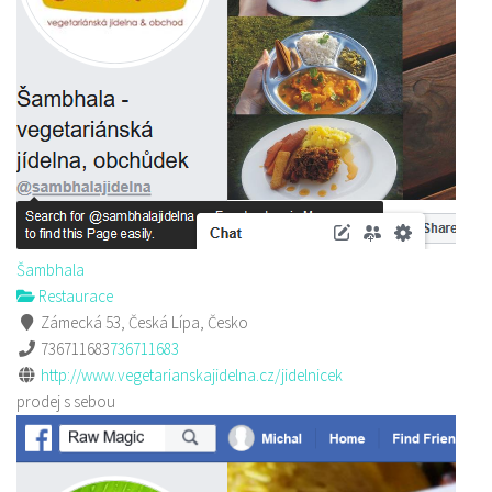
Šambhala
Restaurace
Zámecká 53, Česká Lípa, Česko
736711683
736711683
http://www.vegetarianskajidelna.cz/jidelnicek
prodej s sebou