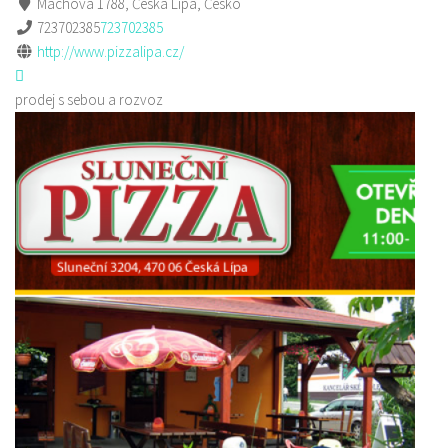
Máchova 1788, Česká Lípa, Česko
723702385
723702385
http://www.pizzalipa.cz/
prodej s sebou a rozvoz