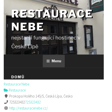
Restaurace Nebe
Restaurace
Prokopa Holého 145/5, Česká Lípa, Česko
725323432
725323432
http://restauracenebe.cz/