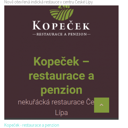
Nově otevřená indická restauce v centru České Lípy
Kopeček - restaurace a penzion