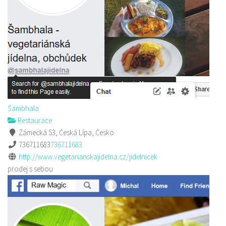
Šambhala
Restaurace
Zámecká 53, Česká Lípa, Česko
736711683
736711683
http://www.vegetarianskajidelna.cz/jidelnicek
prodej s sebou