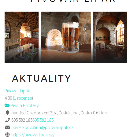
Pivovar Lipák
4.00
(
1 recenze
)
Piva a Pivotéky
náměstí Osvobození 297, Česká Lípa, Česko
0.61 km
605 582 185
605 582 185
pavel.konvalina@pivovarlipak.cz
https://pivovarlipak.cz/