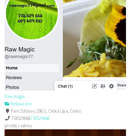
Raw magie
Restaurace
Paní Zdislavy 298/1, Česká Lípa, Česko
778529668
778529668
prodej s sebou