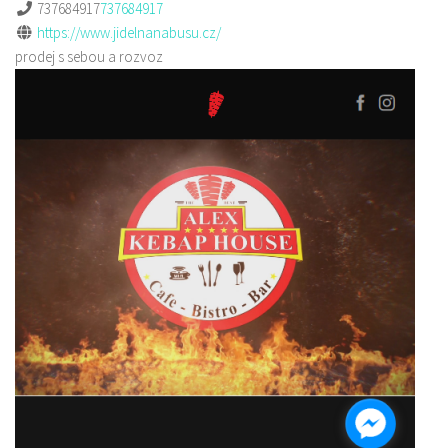
737684917
737684917
https://www.jidelnanabusu.cz/
prodej s sebou a rozvoz