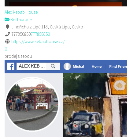
Alex Kebab House
Restaurace
Jindřicha z Lipé 118, Česká Lípa, Česko
777850850
777850850
https://www.kebaphouse.cz/
prodej s sebou