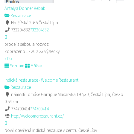
Antalya Donner Kebab
Restaurace
Hrnčířská 2985 Česká Lípa
732204832
732204832
prodej s sebou a rozvoz
Zobrazeno 1 - 20 z 23 výsledky
«
1
2
»
Seznam
Mřížka
Indická restaurace - Welcome Restaurant
Restaurace
náměstí Tomáše Garrigue Masaryka 197/30, Česká Lípa, Česko
0.54 km
774700414
774700414
http://welcomerestaurant.cz/
Nově otevřená indická restauce v centru České Lípy