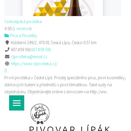
Českolipská pivotéka
4.50
(
1 recenze
)
Piva a Pivotéky
Klášterní 249/2, 470 01 Česká Lípa, Česko
0.57 km
607 859 591
607 859 591
clpivoteka@email.cz
https://www.clpivoteka.cz/
První pivotéka v České Lípě. Prodej speciálního piva, pivní kosmetiky,
dárkových balení a předmětů s pivní tématikou. Také sudy na
objednávku. Objednávejte online s dovozem na http://ww...