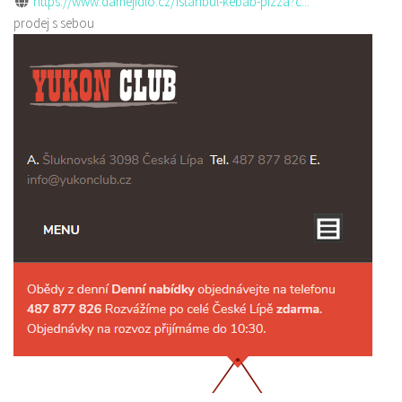
https://www.damejidlo.cz/istanbul-kebab-pizza?c...
prodej s sebou