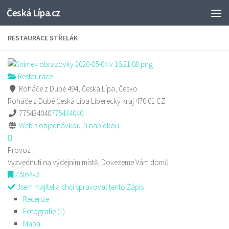
Česká Lípa.cz
Skip to content
RESTAURACE STŘELÁK
Restaurace
Roháče z Dubé 494, Česká Lípa, Česko
Roháče z Dubé
Česká Lípa
Liberecký kraj
470 01
CZ
775434040
775434040
Web s objednávkou či nabídkou
Provoz
Vyzvednutí na výdejním místě, Dovezeme Vám domů
Záložka
Jsem majitel a chci spravovat tento Zápis
Recenze
Fotografie (1)
Mapa