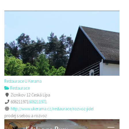
Restaurace U Kerama
Restaurace
Žizníkov 12 Česká Lípa
606211971
606211971
http://www.ukerama.cz/restaurace/rozvoz-jidel
prodej s sebou a rozvoz