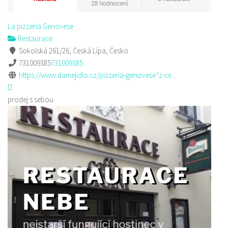
La pizzeria Genovese
Restaurace
Sokolská 261/26, Česká Lípa, Česko
731009385
731009385
https://www.damejidlo.cz/pizzeria-genovese?z-ce...
prodej s sebou