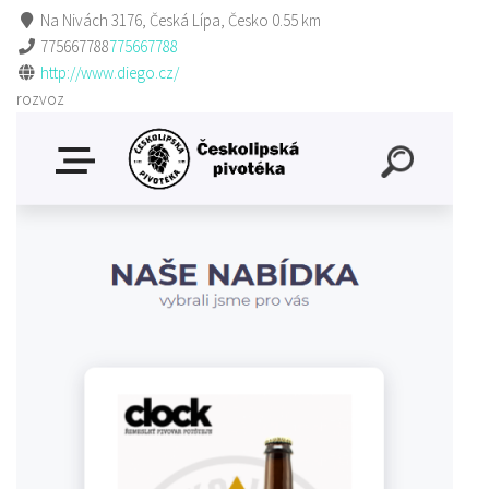
Na Nivách 3176, Česká Lípa, Česko
0.55 km
775667788
775667788
http://www.diego.cz/
rozvoz