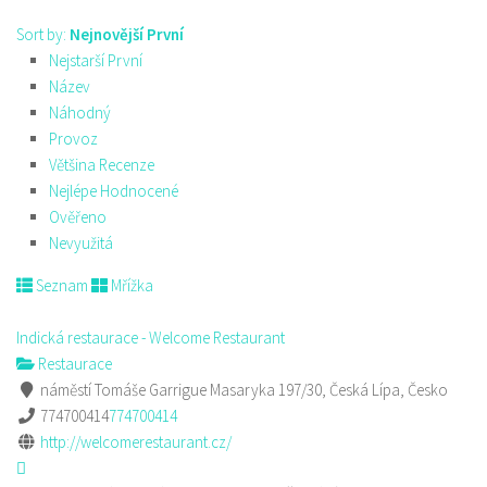
Sort by:
Nejnovější První
Nejstarší První
Název
Náhodný
Provoz
Většina Recenze
Nejlépe Hodnocené
Ověřeno
Nevyužitá
Seznam
Mřížka
Indická restaurace - Welcome Restaurant
Restaurace
náměstí Tomáše Garrigue Masaryka 197/30, Česká Lípa, Česko
774700414
774700414
http://welcomerestaurant.cz/