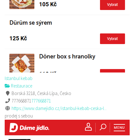
Istanbul kebab
Restaurace
Borská 3218, Česká Lípa, Česko
777668871
777668871
https://www.damejidlo.cz/istanbul-kebab-ceska-l...
prodej s sebou