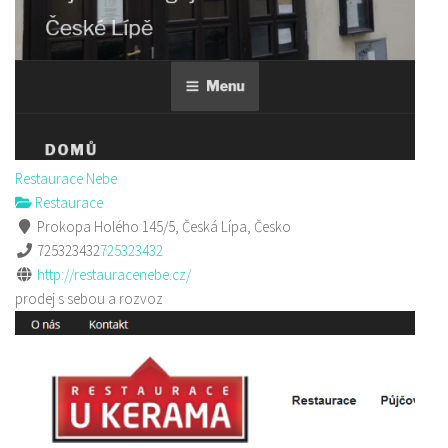
Restaurace Nebe
Restaurace
Prokopa Holého 145/5, Česká Lípa, Česko
725323432
725323432
http://restauracenebe.cz/
prodej s sebou a rozvoz