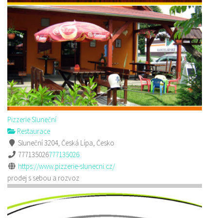
Pizzerie Sluneční
Restaurace
Sluneční 3204, Česká Lípa, Česko
777135026
777135026
https://www.pizzerie-slunecni.cz/
prodej s sebou a rozvoz