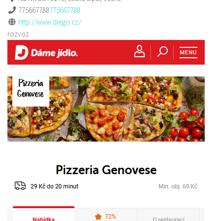
775667788
775667788
http://www.diego.cz/
rozvoz