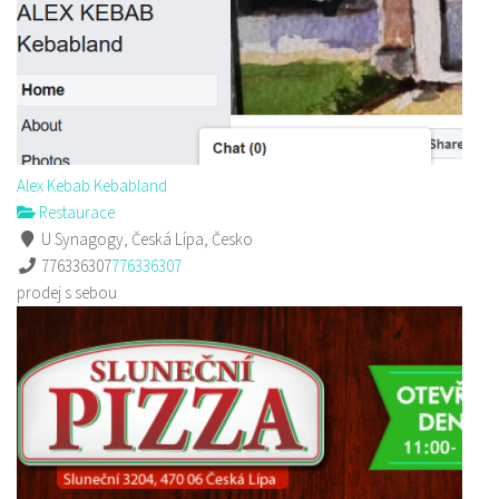
Alex Kebab Kebabland
Restaurace
U Synagogy, Česká Lípa, Česko
776336307
776336307
prodej s sebou