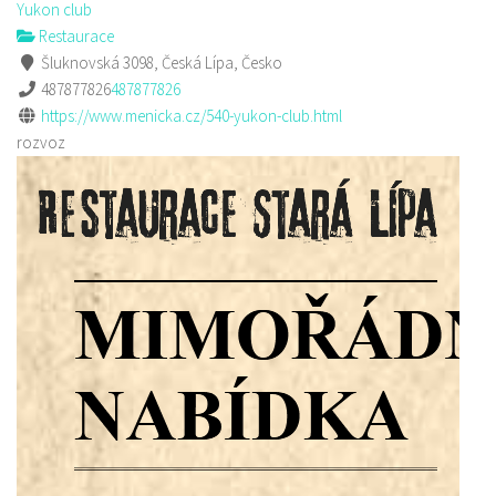
Yukon club
Restaurace
Šluknovská 3098, Česká Lípa, Česko
487877826
487877826
https://www.menicka.cz/540-yukon-club.html
rozvoz