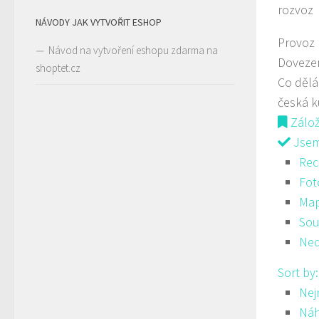
rozvoz
NÁVODY JAK VYTVOŘIT ESHOP
Provoz
Návod na vytvoření eshopu zdarma na
Doveze
shoptet.cz
Co děl
česká 
Zálo
Jsem 
Rec
Fot
Ma
Sou
Ned
Sort by
Nej
Ná