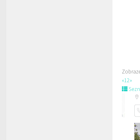
Mách
723
Web
prodej 
Zobraze
«
1
2
»
Sez