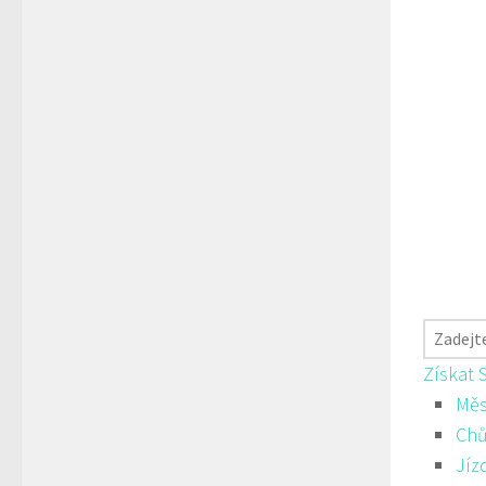
Získat 
Měs
Ch
Jíz