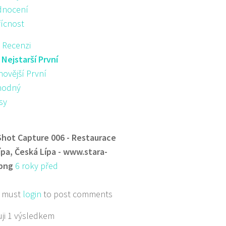
nocení
řícnost
 Recenzi
:
Nejstarší První
novější První
hodný
sy
Shot Capture 006 - Restaurace
ípa, Česká Lípa - www.stara-
.png
6 roky před
 must
login
to post comments
ji 1 výsledkem