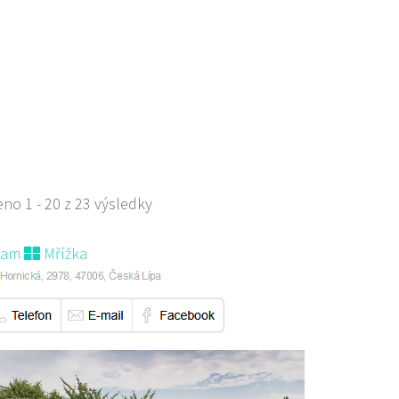
ova 1788, Česká Lípa, Česko
702385
723702385
 s objednávkou či nabídkou
s sebou a rozvoz
no 1 - 20 z 23 výsledky
nam
Mřížka