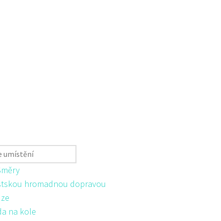
Směry
tskou hromadnou dopravou
ůze
da na kole