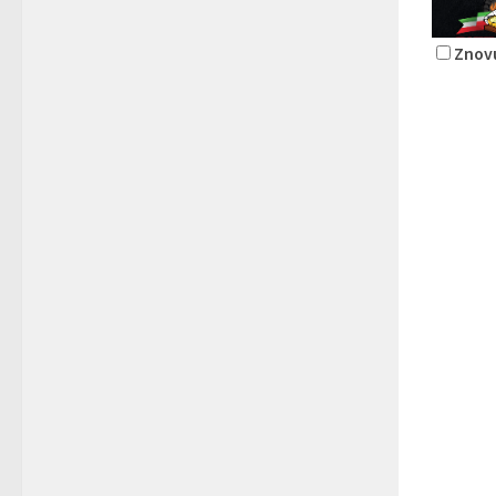
Znovu
Pizza L
Rest