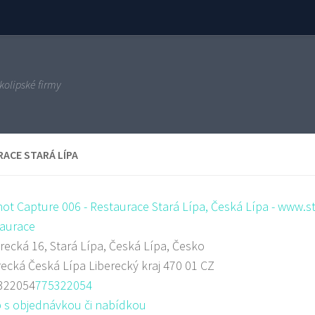
kolipské firmy
ACE STARÁ LÍPA
aurace
recká 16, Stará Lípa, Česká Lípa, Česko
recká
Česká Lípa
Liberecký kraj
470 01
CZ
322054
775322054
 s objednávkou či nabídkou