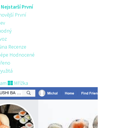
:
Nejstarší První
novější První
ev
hodný
voz
šina Recenze
lépe Hodnocené
řeno
yužitá
nam
Mřížka