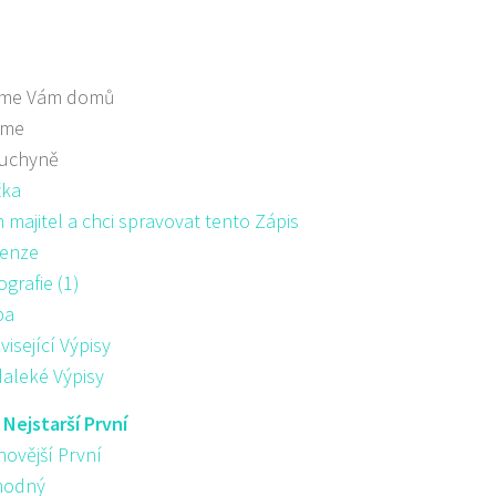
me Vám domů
áme
kuchyně
žka
majitel a chci spravovat tento Zápis
enze
ografie (1)
pa
visející Výpisy
aleké Výpisy
:
Nejstarší První
novější První
hodný