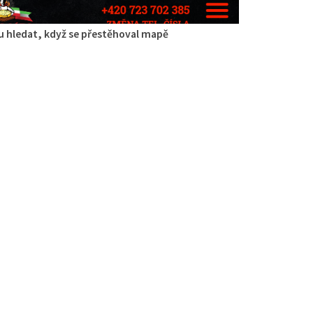
 hledat, když se přestěhoval mapě
ípa
aurace