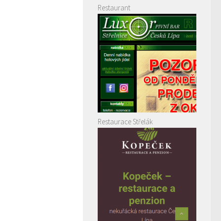
Restaurant
Restaurace Střelák