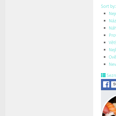
Sort by
Nej
Náz
Ná
Pro
Vět
Nej
Ově
Nev
Sez