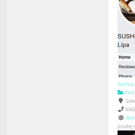
Sushi b
Rest
Soko
606
Web
prodej 