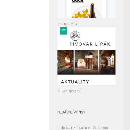
Funguje to
Spokojenost
NEDÁVNÉ VÝPISY
Indická restaurace - Welcome