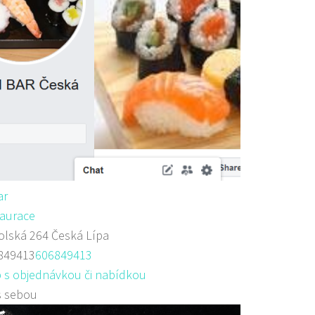
ar
aurace
lská 264 Česká Lípa
849413
606849413
 s objednávkou či nabídkou
s sebou