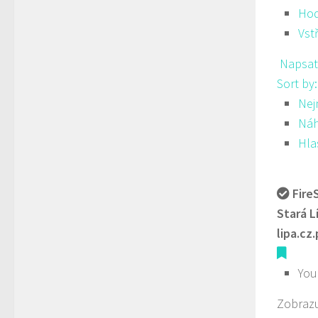
Hod
Vst
Napsat
Sort by
Nej
Ná
Hla
Fire
Stará L
lipa.cz
You
Zobrazu