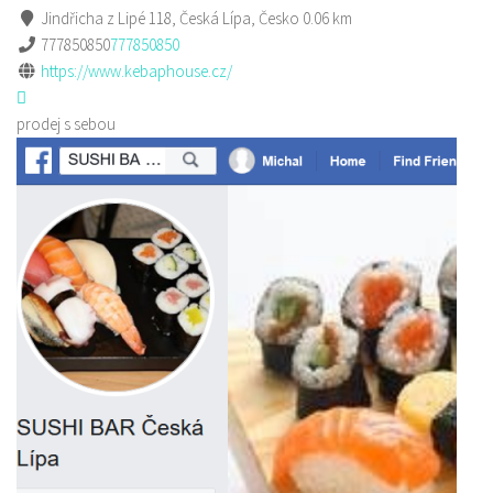
Jindřicha z Lipé 118, Česká Lípa, Česko
0.06 km
777850850
777850850
https://www.kebaphouse.cz/
prodej s sebou