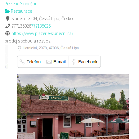
Pizzerie Sluneční
Restaurace
Sluneční 3204, Česká Lípa, Česko
777135026
777135026
https://www.pizzerie-slunecni.cz/
prodej s sebou a rozvoz