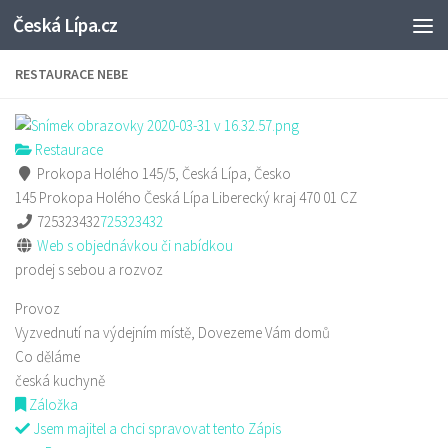
Česká Lípa.cz
Skip to content
RESTAURACE NEBE
Restaurace
Prokopa Holého 145/5, Česká Lípa, Česko
145 Prokopa Holého
Česká Lípa
Liberecký kraj
470 01
CZ
725323432
725323432
Web s objednávkou či nabídkou
prodej s sebou a rozvoz
Provoz
Vyzvednutí na výdejním místě, Dovezeme Vám domů
Co děláme
česká kuchyně
Záložka
Jsem majitel a chci spravovat tento Zápis