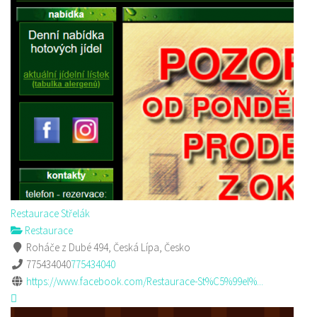
Restaurace Střelák
Restaurace
Roháče z Dubé 494, Česká Lípa, Česko
775434040
775434040
https://www.facebook.com/Restaurace-St%C5%99el%...