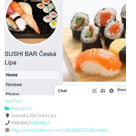
Sushi bar
Restaurace
Sokolská 264 Česká Lípa
606849413
606849413
https://www.facebook.com/106338562729293/media_...