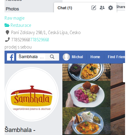
Raw magie
Restaurace
Paní Zdislavy 298/1, Česká Lípa, Česko
778529668
778529668
prodej s sebou