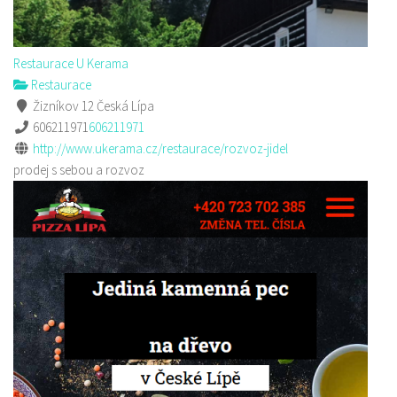
Restaurace U Kerama
Restaurace
Žizníkov 12 Česká Lípa
606211971
606211971
http://www.ukerama.cz/restaurace/rozvoz-jidel
prodej s sebou a rozvoz