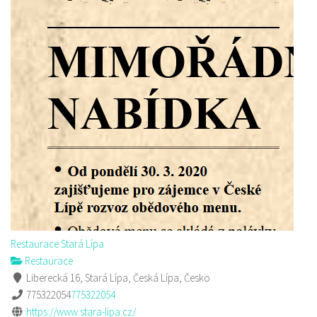
Restaurace Stará Lípa
Restaurace
Liberecká 16, Stará Lípa, Česká Lípa, Česko
775322054
775322054
https://www.stara-lipa.cz/