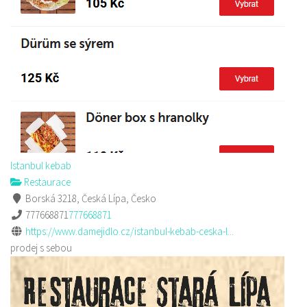
Istanbul kebab
Restaurace
Borská 3218, Česká Lípa, Česko
777668871
777668871
https://www.damejidlo.cz/istanbul-kebab-ceska-l...
prodej s sebou