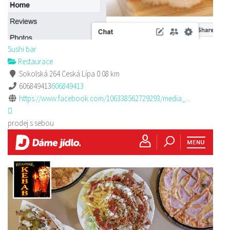
Sushi bar
Restaurace
Sokolská 264 Česká Lípa
0.08 km
606849413
606849413
https://www.facebook.com/106338562729293/media_...
prodej s sebou