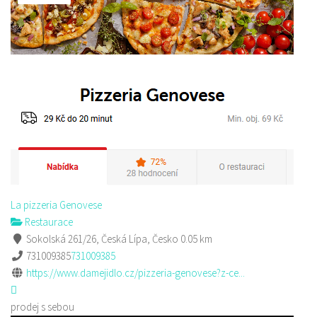
La pizzeria Genovese
Restaurace
Sokolská 261/26, Česká Lípa, Česko
0.05 km
731009385
731009385
https://www.damejidlo.cz/pizzeria-genovese?z-ce...
prodej s sebou