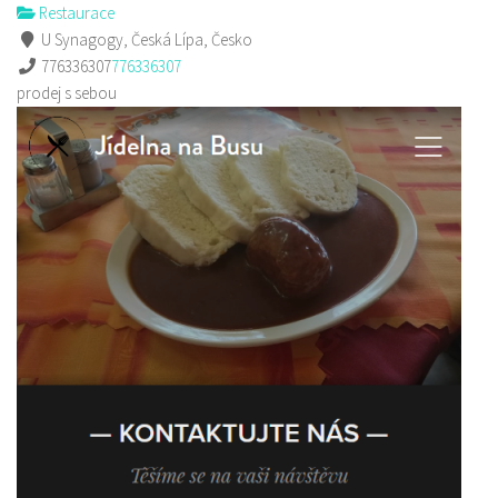
Restaurace
U Synagogy, Česká Lípa, Česko
776336307
776336307
prodej s sebou