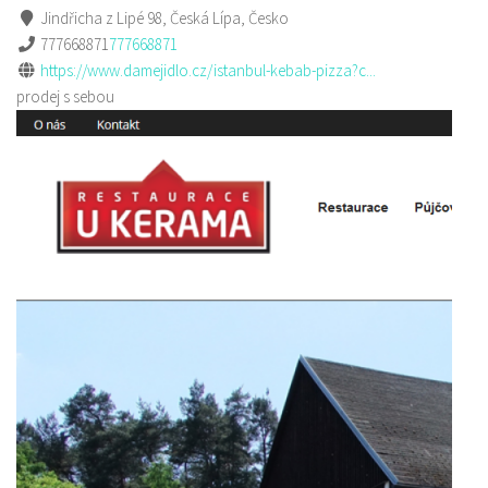
Jindřicha z Lipé 98, Česká Lípa, Česko
777668871
777668871
https://www.damejidlo.cz/istanbul-kebab-pizza?c...
prodej s sebou