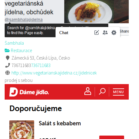
Šambhala
Restaurace
Zámecká 53, Česká Lípa, Česko
736711683
736711683
http://www.vegetarianskajidelna.cz/jidelnicek
prodej s sebou