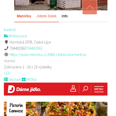
Kantráč
Restaurace
Hornická 2978, Česká Lípa
704402063
704402063
https://www.menicka.cz/6401-restaurace-kantrac....
rozvoz
Zobrazeno 1 - 20 z 23 výsledky
«
1
2
»
Seznam
Mřížka