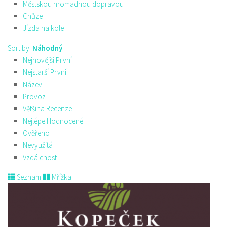
Městskou hromadnou dopravou
Chůze
Jízda na kole
Sort by:
Náhodný
Nejnovější První
Nejstarší První
Název
Provoz
Většina Recenze
Nejlépe Hodnocené
Ověřeno
Nevyužitá
Vzdálenost
Seznam
Mřížka