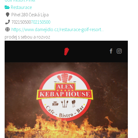
Restaurace
Pihel 280 Česká Lípa
702150500
702150500
https://www.damejidlo.cz/restaurace-golf-resort...
prodej s sebou a rozvoz