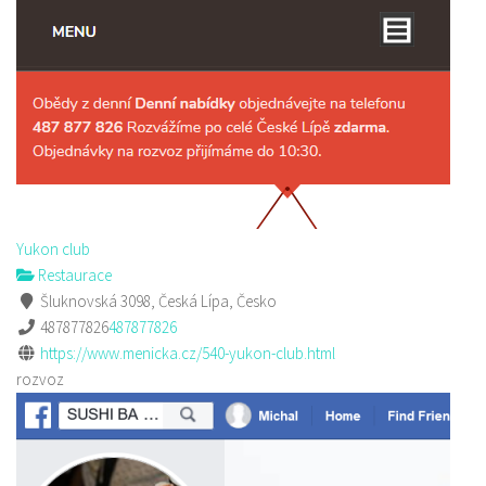
Yukon club
Restaurace
Šluknovská 3098, Česká Lípa, Česko
487877826
487877826
https://www.menicka.cz/540-yukon-club.html
rozvoz