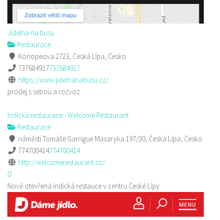
Jídelna na busu
Restaurace
Konopeova 2723, Česká Lípa, Česko
737684917
737684917
https://www.jidelnanabusu.cz/
prodej s sebou a rozvoz
Indická restaurace - Welcome Restaurant
Restaurace
náměstí Tomáše Garrigue Masaryka 197/30, Česká Lípa, Česko
774700414
774700414
http://welcomerestaurant.cz/
Nově otevřená indická restauce v centru České Lípy