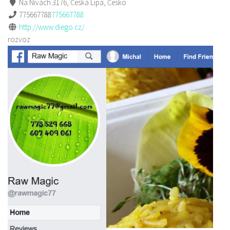
Na Nivách 3176, Česká Lípa, Česko
775667788
775667788
http://www.diego.cz/
rozvoz