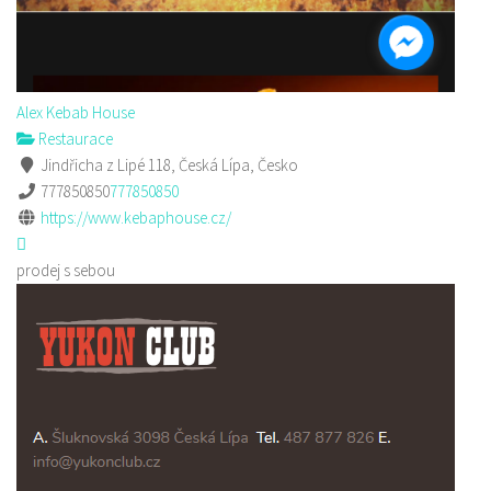
Alex Kebab House
Restaurace
Jindřicha z Lipé 118, Česká Lípa, Česko
777850850
777850850
https://www.kebaphouse.cz/
prodej s sebou