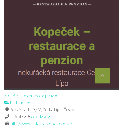
Kopeček - restaurace a penzion
Restaurace
5. Května 1403/72, Česká Lípa, Česko
775 518 303
775 518 303
http://www.restaurace-kopecek.cz/