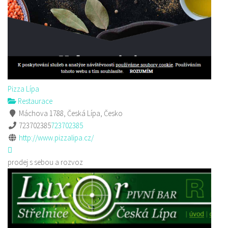
Pizza Lípa
Restaurace
Máchova 1788, Česká Lípa, Česko
723702385
723702385
http://www.pizzalipa.cz/
prodej s sebou a rozvoz