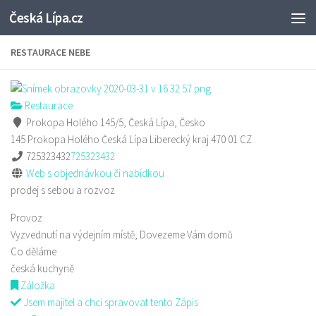
Česká Lípa.cz
Skip to content
RESTAURACE NEBE
Restaurace
Prokopa Holého 145/5, Česká Lípa, Česko
145 Prokopa Holého
Česká Lípa
Liberecký kraj
470 01
CZ
725323432
725323432
Web s objednávkou či nabídkou
prodej s sebou a rozvoz
Provoz
Vyzvednutí na výdejním místě, Dovezeme Vám domů
Co děláme
česká kuchyně
Záložka
Jsem majitel a chci spravovat tento Zápis