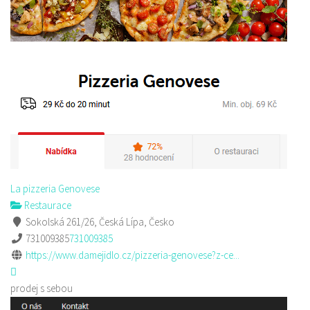
La pizzeria Genovese
Restaurace
Sokolská 261/26, Česká Lípa, Česko
731009385
731009385
https://www.damejidlo.cz/pizzeria-genovese?z-ce...
prodej s sebou