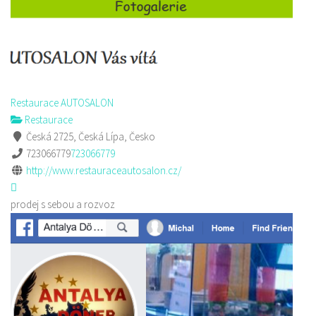
Restaurace AUTOSALON
Restaurace
Česká 2725, Česká Lípa, Česko
723066779
723066779
http://www.restauraceautosalon.cz/
prodej s sebou a rozvoz