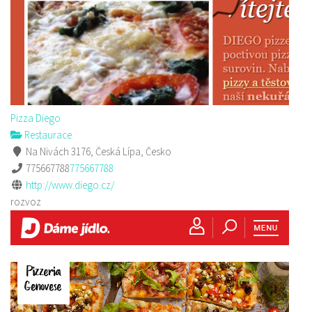
Pizza Diego
Restaurace
Na Nivách 3176, Česká Lípa, Česko
775667788
775667788
http://www.diego.cz/
rozvoz