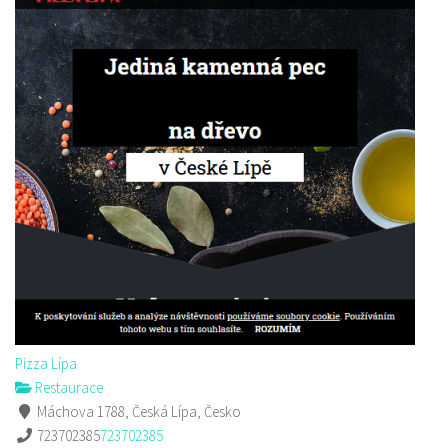
Pizza Lípa
Restaurace
Máchova 1788, Česká Lípa, Česko
723702385
723702385