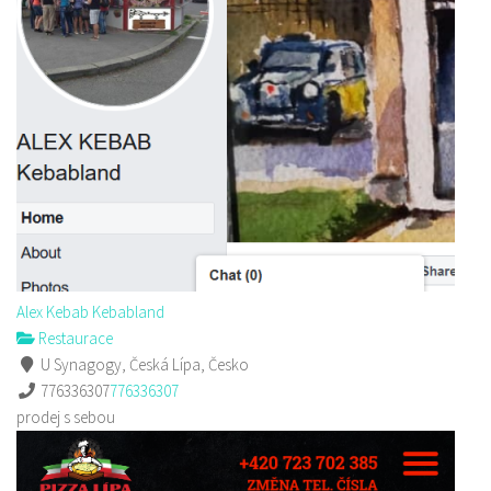
Alex Kebab Kebabland
Restaurace
U Synagogy, Česká Lípa, Česko
776336307
776336307
prodej s sebou