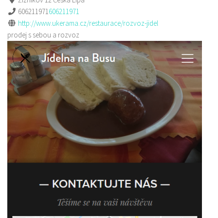
606211971
606211971
http://www.ukerama.cz/restaurace/rozvoz-jidel
prodej s sebou a rozvoz