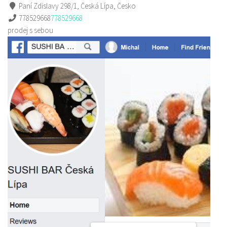
Paní Zdislavy 298/1, Česká Lípa, Česko
778529668
778529668
prodej s sebou