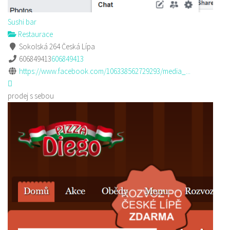
Sushi bar
Restaurace
Sokolská 264 Česká Lípa
606849413
606849413
https://www.facebook.com/106338562729293/media_...
prodej s sebou