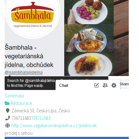
Šambhala
Restaurace
Zámecká 53, Česká Lípa, Česko
736711683
736711683
http://www.vegetarianskajidelna.cz/jidelnicek
prodej s sebou