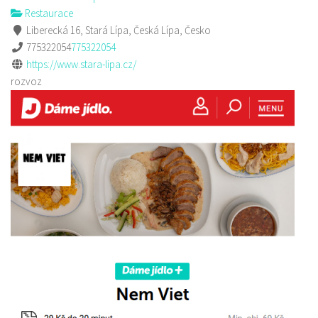
Restaurace
Liberecká 16, Stará Lípa, Česká Lípa, Česko
775322054
775322054
https://www.stara-lipa.cz/
rozvoz