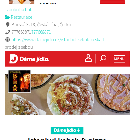
Istanbul kebab
Restaurace
Borská 3218, Česká Lípa, Česko
777668871
777668871
https://www.damejidlo.cz/istanbul-kebab-ceska-l...
prodej s sebou