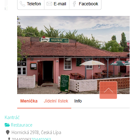
Kantráč
Restaurace
Hornická 2978, Česká Lípa
704402063
704402063