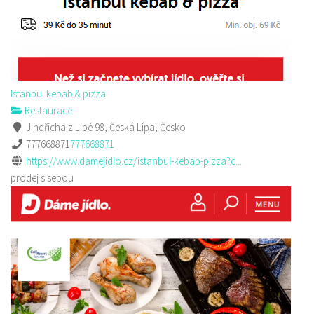
Istanbul kebab & pizza
Restaurace
Jindřicha z Lipé 98, Česká Lípa, Česko
777668871
777668871
https://www.damejidlo.cz/istanbul-kebab-pizza?c...
prodej s sebou