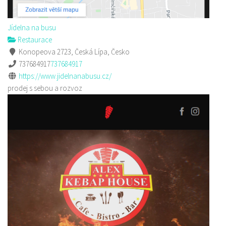
Jídelna na busu
Restaurace
Konopeova 2723, Česká Lípa, Česko
737684917
737684917
https://www.jidelnanabusu.cz/
prodej s sebou a rozvoz