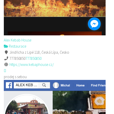
Alex Kebab House
Restaurace
Jindřicha z Lipé 118, Česká Lípa, Česko
777850850
777850850
https://www.kebaphouse.cz/
prodej s sebou