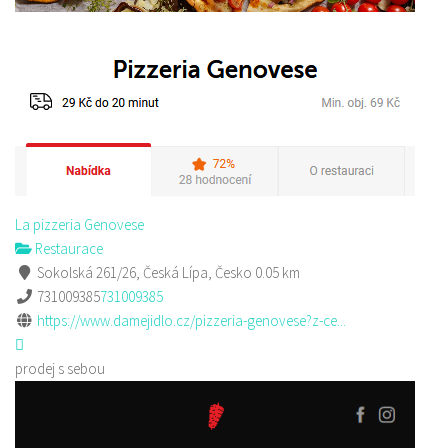
La pizzeria Genovese
Restaurace
Sokolská 261/26, Česká Lípa, Česko
0.05 km
731009385
731009385
https://www.damejidlo.cz/pizzeria-genovese?z-ce...
prodej s sebou