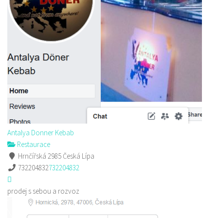
Antalya Donner Kebab
Restaurace
Hrnčířská 2985 Česká Lípa
732204832
732204832
prodej s sebou a rozvoz