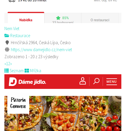
Nem Viet
Restaurace
Hrnčířská 2964, Česká Lípa, Česko
https://www.damejidlo.cz/nem-viet
Zobrazeno 1 - 20 z 23 výsledky
«
1
2
»
Seznam
Mřížka