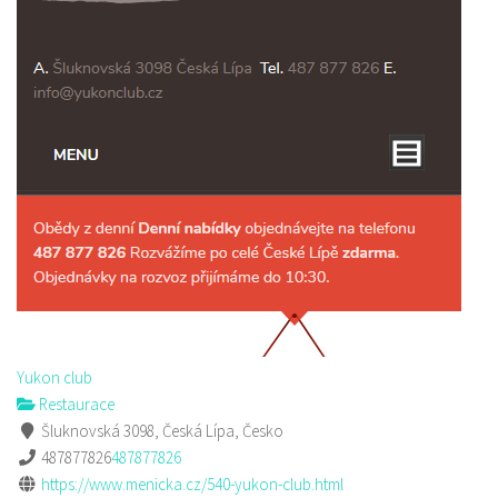
Yukon club
Restaurace
Šluknovská 3098, Česká Lípa, Česko
487877826
487877826
https://www.menicka.cz/540-yukon-club.html