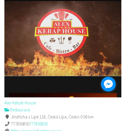
Alex Kebab House
Restaurace
Jindřicha z Lipé 118, Česká Lípa, Česko
0.06 km
777850850
777850850
https://www.kebaphouse.cz/