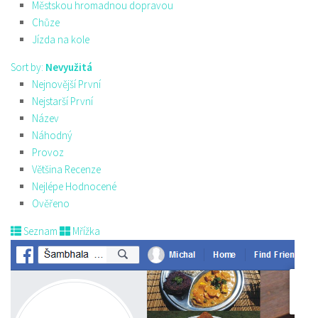
Městskou hromadnou dopravou
Chůze
Jízda na kole
Sort by:
Nevyužitá
Nejnovější První
Nejstarší První
Název
Náhodný
Provoz
Většina Recenze
Nejlépe Hodnocené
Ověřeno
Seznam
Mřížka