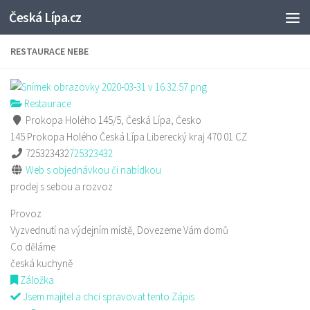
Česká Lípa.cz
Skip to content
RESTAURACE NEBE
Restaurace
Prokopa Holého 145/5, Česká Lípa, Česko
145 Prokopa Holého
Česká Lípa
Liberecký kraj
470 01
CZ
725323432
725323432
Web s objednávkou či nabídkou
prodej s sebou a rozvoz
Provoz
Vyzvednutí na výdejním místě, Dovezeme Vám domů
Co děláme
česká kuchyně
Záložka
Jsem majitel a chci spravovat tento Zápis