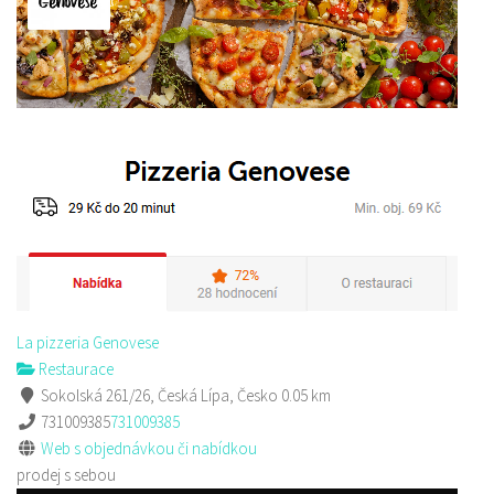
Jídelna na busu
Restaurace
Konopeova 2723, Česká Lípa, Česko
737684917
737684917
Web s objednávkou či nabídkou
prodej s sebou a rozvoz
Indická restaurace - Welcome Restaurant
Restaurace
náměstí Tomáše Garrigue Masaryka 197/30, Česká Lípa, Česko
774700414
774700414
Web s objednávkou či nabídkou
La pizzeria Genovese
Nově otevřená indická restauce v centru České Lípy
Restaurace
Sokolská 261/26, Česká Lípa, Česko
0.05 km
731009385
731009385
Web s objednávkou či nabídkou
prodej s sebou