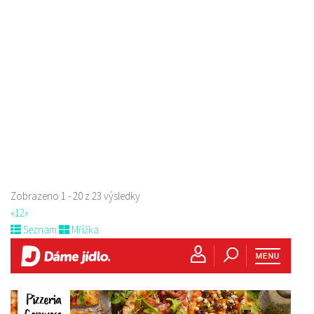
U Synagogy, Česká Lípa, Česko
776336307
776336307
prodej s sebou
Zobrazeno 1 - 20 z 23 výsledky
«
1
2
»
Seznam
Mřížka