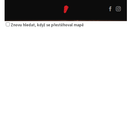
Znovu hledat, když se přestěhoval mapě
Nem Viet
Restaurace
Hrnčířská 2964, Česká Lípa, Česko
Web s objednávkou či nabídkou
Alex Kebab House
Restaurace