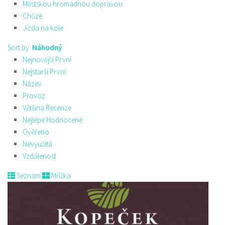
Městskou hromadnou dopravou
Chůze
Jízda na kole
Sort by:
Náhodný
Nejnovější První
Nejstarší První
Název
Provoz
Většina Recenze
Nejlépe Hodnocené
Ověřeno
Nevyužitá
Vzdálenost
Seznam
Mřížka