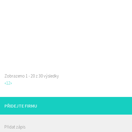
Jindřicha z Lipé 118, Česká Lípa, Česko
0.06 km
777850850
777850850
Web s objednávkou či nabídkou
prodej s sebou
Zobrazeno 1 - 20 z 30 výsledky
«
1
2
»
PŘIDEJTE FIRMU
Istanbul kebab & pizza
Restaurace
Jindřicha z Lipé 98, Česká Lípa, Česko
Přidat zápis
777668871
777668871