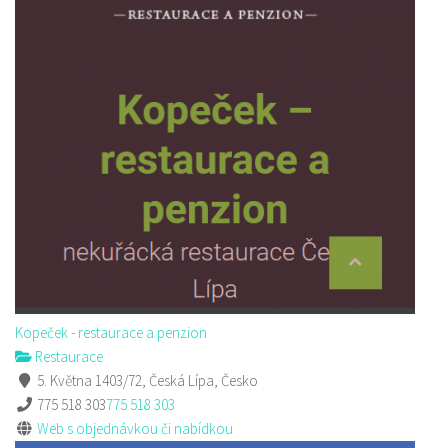
Kopeček - restaurace a penzion
Restaurace
5. Května 1403/72, Česká Lípa, Česko
775 518 303
775 518 303
Web s objednávkou či nabídkou