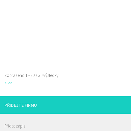
Jindřicha z Lipé 118, Česká Lípa, Česko
0.06 km
777850850
777850850
Web s objednávkou či nabídkou
prodej s sebou
Zobrazeno 1 - 20 z 30 výsledky
La pizzeria Genovese
«
1
2
»
Restaurace
Sokolská 261/26, Česká Lípa, Česko
731009385
731009385
PŘIDEJTE FIRMU
Web s objednávkou či nabídkou
prodej s sebou
Přidat zápis