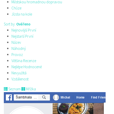
Městskou hromadnou dopravou
Chůze
Jízda na kole
Sort by:
Ověřeno
Nejnovější První
Nejstarší První
Název
Náhodný
Provoz
Většina Recenze
Nejlépe Hodnocené
Nevyužitá
Vzdálenost
Seznam
Mřížka