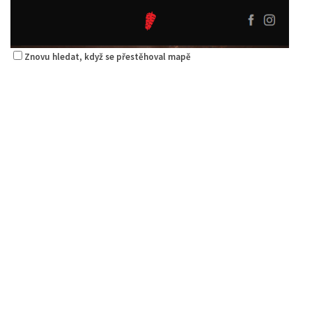
Znovu hledat, když se přestěhoval mapě
Pizza Diego
Restaurace
Na Nivách 3176, Česká Lípa, Česko
775667788
775667788
Web s objednávkou či nabídkou
rozvoz
Alex Kebab House
Restaurace