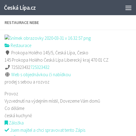
Česká Lípa.cz
Skip to content
RESTAURACE NEBE
Restaurace
Prokopa Holého 145/5, Česká Lípa, Česko
145 Prokopa Holého
Česká Lípa
Liberecký kraj
470 01
CZ
725323432
725323432
Web s objednávkou či nabídkou
prodej s sebou a rozvoz
Provoz
Vyzvednutí na výdejním místě, Dovezeme Vám domů
Co děláme
česká kuchyně
Záložka
Jsem majitel a chci spravovat tento Zápis