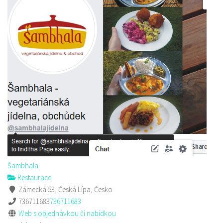
Šambhala
Restaurace
Zámecká 53, Česká Lípa, Česko
736711683
736711683
Web s objednávkou či nabídkou