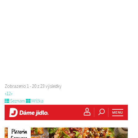
Restaurace
Paní Zdislavy 298/1, Česká Lípa, Česko
778529668
778529668
prodej s sebou
Zobrazeno 1 - 20 z 23 výsledky
«
1
2
»
Seznam
Mřížka