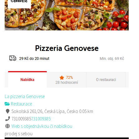
Sushi bar
Restaurace
Sokolská 264 Česká Lípa
606849413
606849413
Web s objednávkou či nabídkou
prodej s sebou
La pizzeria Genovese
Restaurace
Sokolská 261/26, Česká Lípa, Česko
0.05 km
731009385
731009385
Web s objednávkou či nabídkou
prodej s sebou