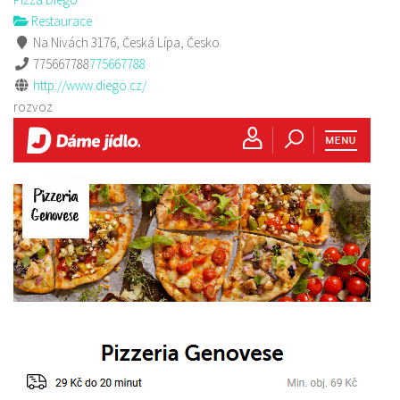
Restaurace
Na Nivách 3176, Česká Lípa, Česko
775667788
775667788
http://www.diego.cz/
rozvoz