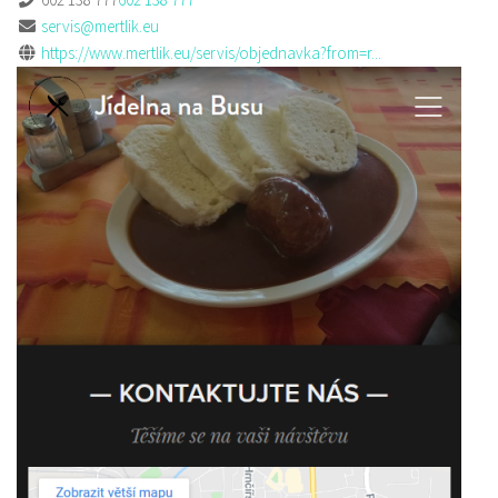
servis@mertlik.eu
https://www.mertlik.eu/servis/objednavka?from=r...