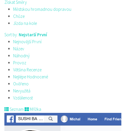
Získat Směry
Městskou hromadnou dopravou
Chůze
Jízda na kole
Sort by:
Nejstarší První
Nejnovější První
Název
Náhodný
Provoz
Většina Recenze
Nejlépe Hodnocené
Ověřeno
Nevyužitá
Vzdálenost
Seznam
Mřížka