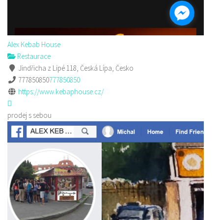
Alex Kebab House
Restaurace
Jindřicha z Lipé 118, Česká Lípa, Česko
777850850
777850850
https://www.kebaphouse.cz/
prodej s sebou