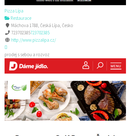
Pizza Lípa
Restaurace
Máchova 1788, Česká Lípa, Česko
723702385
723702385
http://www.pizzalipa.cz/
prodej s sebou a rozvoz