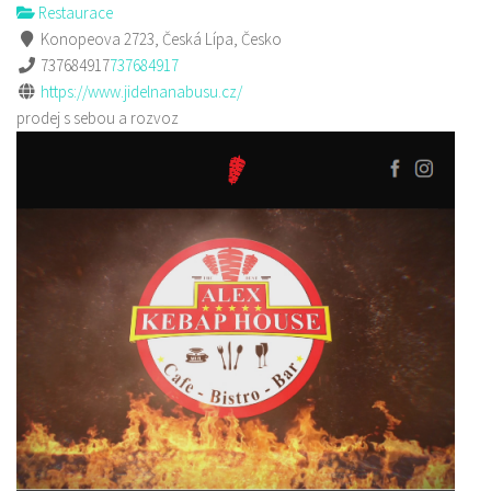
Restaurace
Konopeova 2723, Česká Lípa, Česko
737684917
737684917
https://www.jidelnanabusu.cz/
prodej s sebou a rozvoz