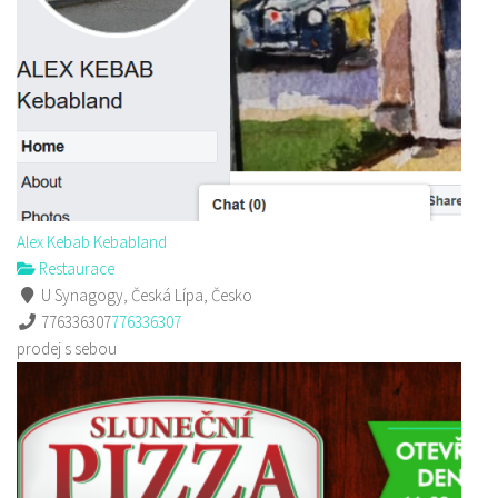
Alex Kebab Kebabland
Restaurace
U Synagogy, Česká Lípa, Česko
776336307
776336307
prodej s sebou