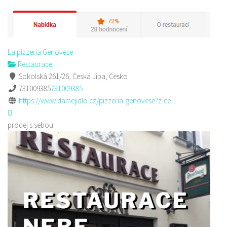
La pizzeria Genovese
Restaurace
Sokolská 261/26, Česká Lípa, Česko
731009385
731009385
https://www.damejidlo.cz/pizzeria-genovese?z-ce...
prodej s sebou