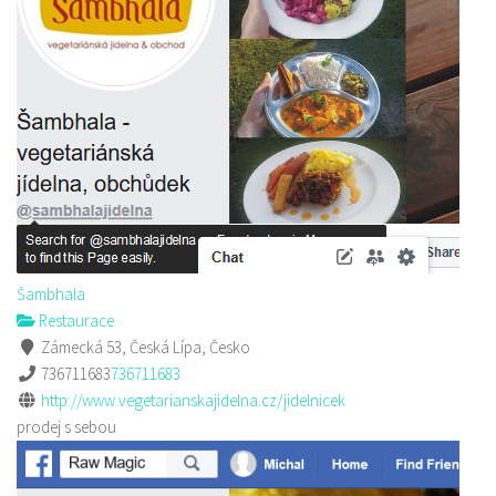
Šambhala
Restaurace
Zámecká 53, Česká Lípa, Česko
736711683
736711683
http://www.vegetarianskajidelna.cz/jidelnicek
prodej s sebou