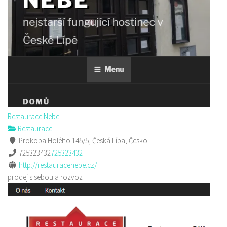
Restaurace Nebe
Restaurace
Prokopa Holého 145/5, Česká Lípa, Česko
725323432
725323432
http://restauracenebe.cz/
prodej s sebou a rozvoz