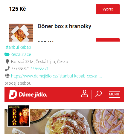
Istanbul kebab
Restaurace
Borská 3218, Česká Lípa, Česko
777668871
777668871
https://www.damejidlo.cz/istanbul-kebab-ceska-l...
prodej s sebou