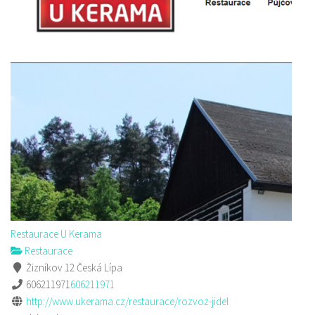
Restaurace U Kerama
Restaurace
Žizníkov 12 Česká Lípa
606211971
606211971
http://www.ukerama.cz/restaurace/rozvoz-jidel