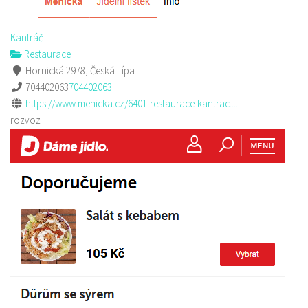
Kantráč
Restaurace
Hornická 2978, Česká Lípa
704402063
704402063
https://www.menicka.cz/6401-restaurace-kantrac....
rozvoz