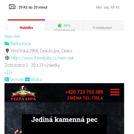
Nem Viet
Restaurace
Hrnčířská 2964, Česká Lípa, Česko
https://www.damejidlo.cz/nem-viet
Zobrazeno 1 - 20 z 23 výsledky
«
1
2
»
Seznam
Mřížka