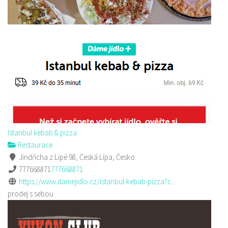
Istanbul kebab & pizza
Restaurace
Jindřicha z Lipé 98, Česká Lípa, Česko
777668871
777668871
https://www.damejidlo.cz/istanbul-kebab-pizza?c...
prodej s sebou