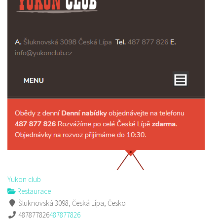
Yukon club
Restaurace
Šluknovská 3098, Česká Lípa, Česko
487877826
487877826