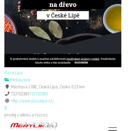
Pizza Lípa
Restaurace
Máchova 1788, Česká Lípa, Česko
0.23 km
723702385
723702385
http://www.pizzalipa.cz/
prodej s sebou a rozvoz