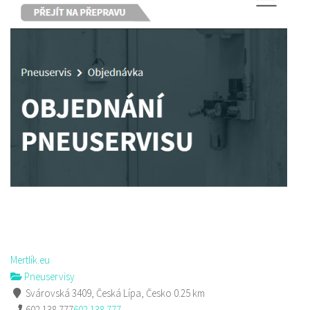
Mertlík.eu
Pneuservisy
Svárovská 3409, Česká Lípa, Česko
0.25 km
602 138 777
602 138 777