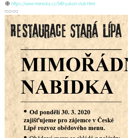
https://www.menicka.cz/540-yukon-club.html
rozvoz