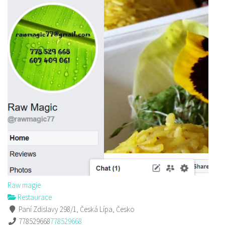
Raw magie
Restaurace
Paní Zdislavy 298/1, Česká Lípa, Česko
778529668
778529668