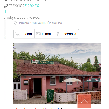
732204832
732204832
prodej s sebou a rozvoz