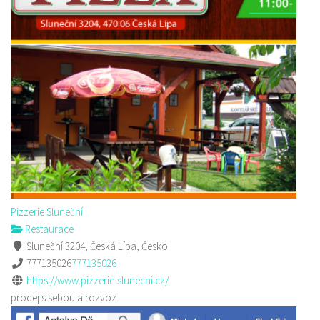
Pizzerie Sluneční
Restaurace
Sluneční 3204, Česká Lípa, Česko
777135026
777135026
https://www.pizzerie-slunecni.cz/
prodej s sebou a rozvoz