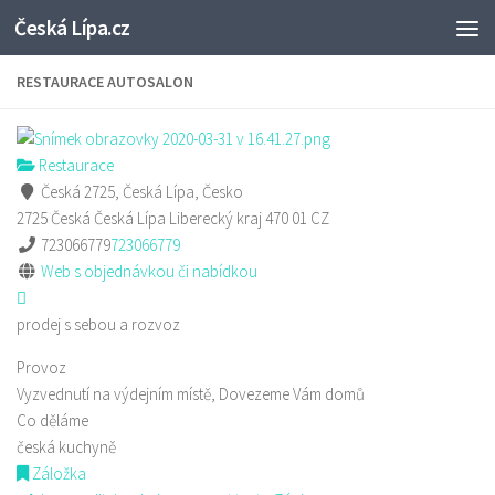
Česká Lípa.cz
Skip to content
RESTAURACE AUTOSALON
Restaurace
Česká 2725, Česká Lípa, Česko
2725 Česká
Česká Lípa
Liberecký kraj
470 01
CZ
723066779
723066779
Web s objednávkou či nabídkou
prodej s sebou a rozvoz
Provoz
Vyzvednutí na výdejním místě, Dovezeme Vám domů
Co děláme
česká kuchyně
Záložka