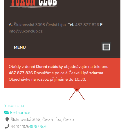
Yukon club
Restaurace
Šluknovská 3098, Česká Lípa, Česko
487877826
487877826