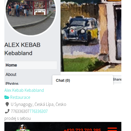
Alex Kebab Kebabland
Restaurace
U Synagogy, Česká Lípa, Česko
776336307
776336307
prodej s sebou