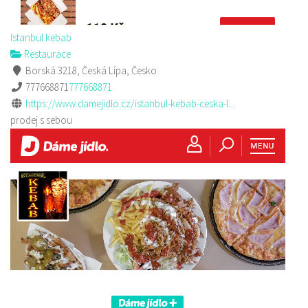
Istanbul kebab
Restaurace
Borská 3218, Česká Lípa, Česko
777668871
777668871
https://www.damejidlo.cz/istanbul-kebab-ceska-l...
prodej s sebou