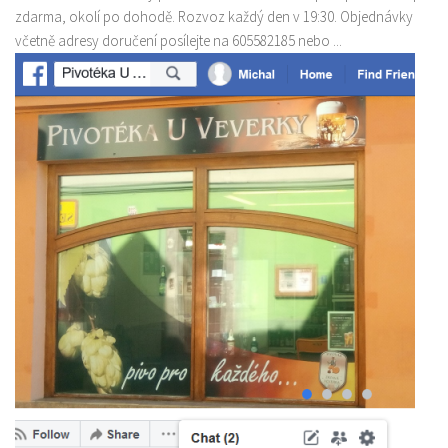
zdarma, okolí po dohodě. Rozvoz každý den v 19:30. Objednávky
včetně adresy doručení posílejte na 605582185 nebo ...