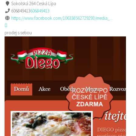
Sokolská 264 Česká Lípa
606849413
606849413
https://www.facebook.com/106338562729293/media_...
prodej s sebou