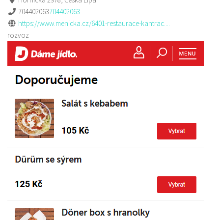
704402063
704402063
https://www.menicka.cz/6401-restaurace-kantrac....
rozvoz