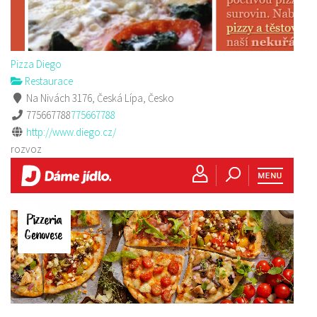
Pizza Diego
Restaurace
Na Nivách 3176, Česká Lípa, Česko
775667788
775667788
http://www.diego.cz/
rozvoz