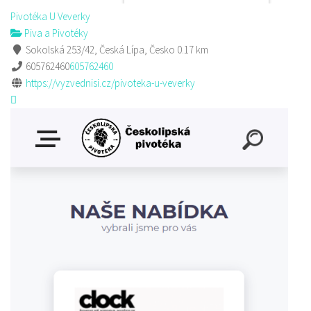
Pivotéka U Veverky
Piva a Pivotéky
Sokolská 253/42, Česká Lípa, Česko
0.17 km
605762460
605762460
https://vyzvednisi.cz/pivoteka-u-veverky