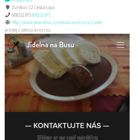
Žizníkov 12 Česká Lípa
606211971
606211971
http://www.ukerama.cz/restaurace/rozvoz-jidel
prodej s sebou a rozvoz