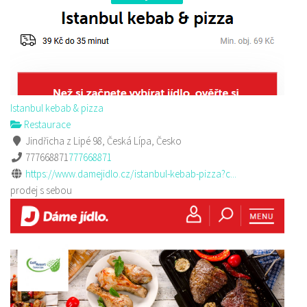
Istanbul kebab & pizza
Restaurace
Jindřicha z Lipé 98, Česká Lípa, Česko
777668871
777668871
https://www.damejidlo.cz/istanbul-kebab-pizza?c...
prodej s sebou