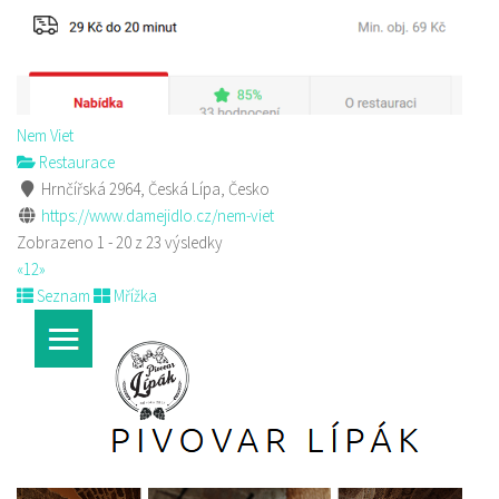
Nem Viet
Restaurace
Hrnčířská 2964, Česká Lípa, Česko
https://www.damejidlo.cz/nem-viet
Zobrazeno 1 - 20 z 23 výsledky
«
1
2
»
Seznam
Mřížka