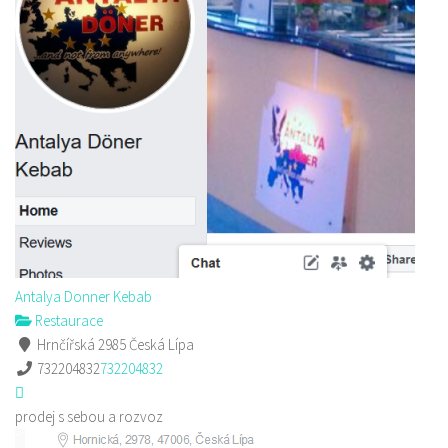
Antalya Donner Kebab
Restaurace
Hrnčířská 2985 Česká Lípa
732204832
732204832
prodej s sebou a rozvoz