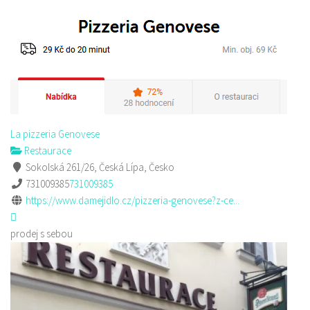
La pizzeria Genovese
Restaurace
Sokolská 261/26, Česká Lípa, Česko
731009385
731009385
https://www.damejidlo.cz/pizzeria-genovese?z-ce...
prodej s sebou