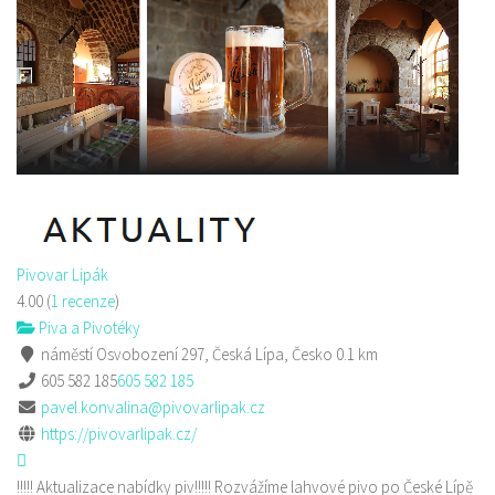
Pivovar Lipák
4.00
(
1 recenze
)
Piva a Pivotéky
náměstí Osvobození 297, Česká Lípa, Česko
0.1 km
605 582 185
605 582 185
pavel.konvalina@pivovarlipak.cz
https://pivovarlipak.cz/
!!!!! Aktualizace nabídky piv!!!!! Rozvážíme lahvové pivo po České Lípě