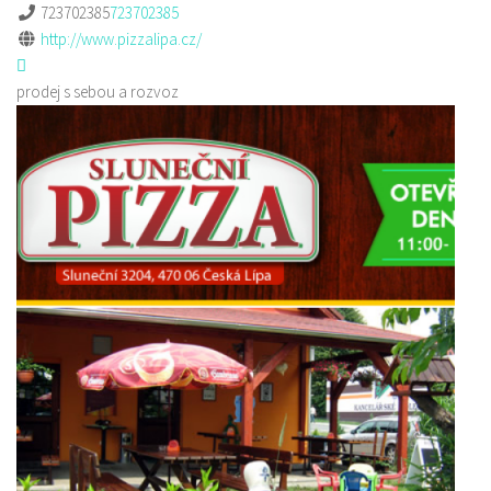
723702385
723702385
http://www.pizzalipa.cz/
prodej s sebou a rozvoz