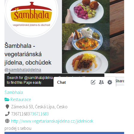
Šambhala
Restaurace
Zámecká 53, Česká Lípa, Česko
736711683
736711683
http://www.vegetarianskajidelna.cz/jidelnicek
prodej s sebou