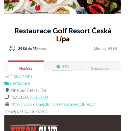
Golf Resort Pihel
Restaurace
Pihel 280 Česká Lípa
702150500
702150500
https://www.damejidlo.cz/restaurace-golf-resort...
prodej s sebou a rozvoz