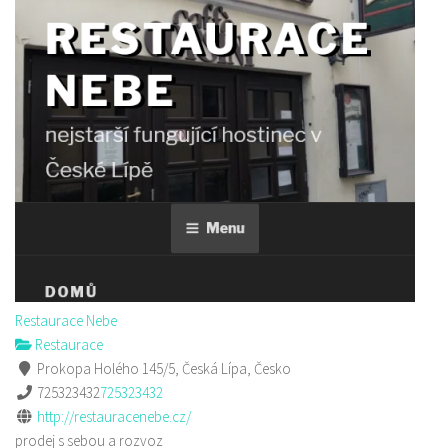
Restaurace Nebe
Restaurace
Prokopa Holého 145/5, Česká Lípa, Česko
725323432
725323432
http://restauracenebe.cz/
prodej s sebou a rozvoz