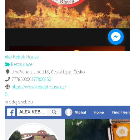
Alex Kebab House
Restaurace
Jindřicha z Lipé 118, Česká Lípa, Česko
777850850
777850850
https://www.kebaphouse.cz/
prodej s sebou