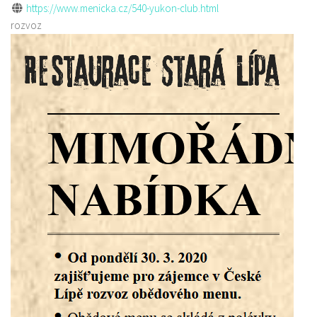
https://www.menicka.cz/540-yukon-club.html
rozvoz