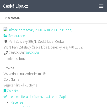
Česká Lípa.cz
Skip to content
RAW MAGIE
Restaurace
Paní Zdislavy 298/1, Česká Lípa, Česko
298/1 Paní Zdislavy
Česká Lípa
Liberecký kraj
470 01
CZ
778529668
778529668
prodej s sebou
Provoz
Vyzvednutí na výdejním místě
Co děláme
vegetariánská kuchyně
Záložka
Jsem majitel a chci spravovat tento Zápis
Recenze