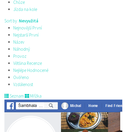
Chůze
Jízda na kole
Sort by:
Nevyužitá
Nejnovější První
Nejstarší První
Název
Náhodný
Provoz
Většina Recenze
Nejlépe Hodnocené
Ověřeno
Vzdálenost
Seznam
Mřížka