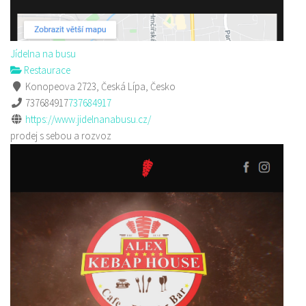
Jídelna na busu
Restaurace
Konopeova 2723, Česká Lípa, Česko
737684917
737684917
https://www.jidelnanabusu.cz/
prodej s sebou a rozvoz