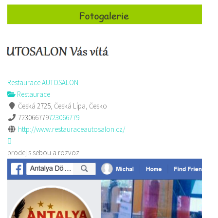
Restaurace AUTOSALON
Restaurace
Česká 2725, Česká Lípa, Česko
723066779
723066779
http://www.restauraceautosalon.cz/
prodej s sebou a rozvoz