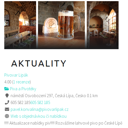
Alex Kebab House
Restaurace
Jindřicha z Lipé 118, Česká Lípa, Česko
777850850
777850850
Web s objednávkou či nabídkou
prodej s sebou
Pivovar Lipák
4.00
(
1 recenze
)
Piva a Pivotéky
náměstí Osvobození 297, Česká Lípa, Česko
0.1 km
605 582 185
605 582 185
pavel.konvalina@pivovarlipak.cz
Web s objednávkou či nabídkou
!!!!! Aktualizace nabídky piv!!!!! Rozvážíme lahvové pivo po České Lípě