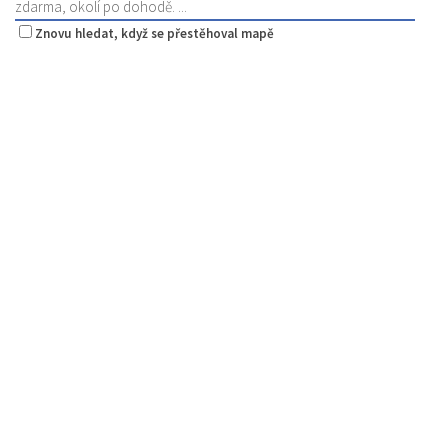
zdarma, okolí po dohodě. ...
Znovu hledat, když se přestěhoval mapě
Restaurace Stará Lípa
Restaurace
Liberecká 16, Stará Lípa, Česká Lípa, Česko
775322054
775322054
Web s objednávkou či nabídkou
rozvoz
Pivotéka U Veverky