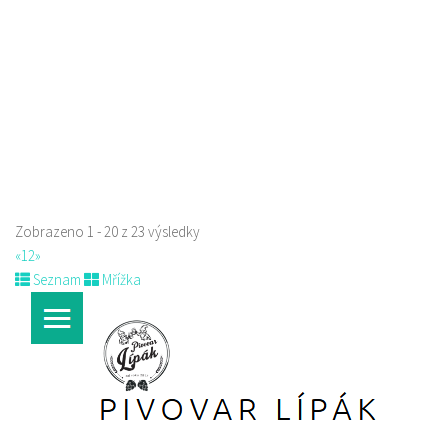
704402063
704402063
Web s objednávkou či nabídkou
rozvoz
Zobrazeno 1 - 20 z 23 výsledky
«
1
2
»
Seznam
Mřížka