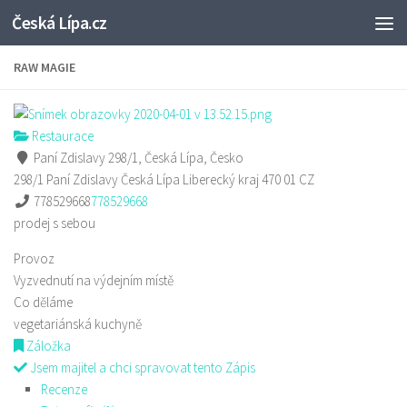
Česká Lípa.cz
Skip to content
RAW MAGIE
Restaurace
Paní Zdislavy 298/1, Česká Lípa, Česko
298/1 Paní Zdislavy
Česká Lípa
Liberecký kraj
470 01
CZ
778529668
778529668
prodej s sebou
Provoz
Vyzvednutí na výdejním místě
Co děláme
vegetariánská kuchyně
Záložka
Jsem majitel a chci spravovat tento Zápis
Recenze