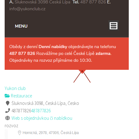
Yukon club
Restaurace
Šluknovská 3098, Česká Lípa, Česko
487877826
487877826
Web s objednávkou či nabídkou
rozvoz