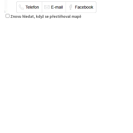
Znovu hledat, když se přestěhoval mapě
Kantráč
Restaurace
Hornická 2978, Česká Lípa