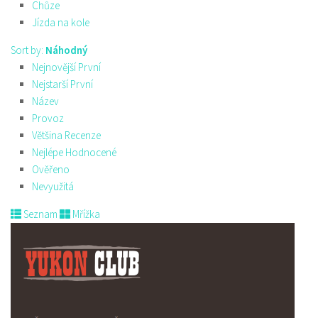
Chůze
Jízda na kole
Sort by:
Náhodný
Nejnovější První
Nejstarší První
Název
Provoz
Většina Recenze
Nejlépe Hodnocené
Ověřeno
Nevyužitá
Seznam
Mřížka