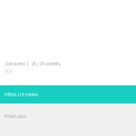
Piva a Pivotéky
Sokolská 253/42, Česká Lípa, Česko
0.17 km
605762460
605762460
Web s objednávkou či nabídkou
Zobrazeno 1 - 20 z 30 výsledky
«
1
2
»
Sushi bar
Restaurace
Sokolská 264 Česká Lípa
PŘIDEJTE FIRMU
606849413
606849413
Web s objednávkou či nabídkou
prodej s sebou
Přidat zápis