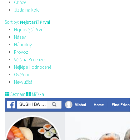
Chůze
Jízda na kole
Sort by:
Nejstarší První
Nejnovější První
Název
Náhodný
Provoz
Většina Recenze
Nejlépe Hodnocené
Ověřeno
Nevyužitá
Seznam
Mřížka