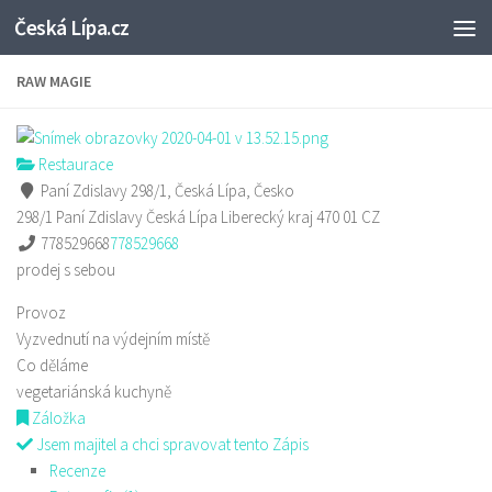
Česká Lípa.cz
Skip to content
RAW MAGIE
Restaurace
Paní Zdislavy 298/1, Česká Lípa, Česko
298/1 Paní Zdislavy
Česká Lípa
Liberecký kraj
470 01
CZ
778529668
778529668
prodej s sebou
Provoz
Vyzvednutí na výdejním místě
Co děláme
vegetariánská kuchyně
Záložka
Jsem majitel a chci spravovat tento Zápis
Recenze