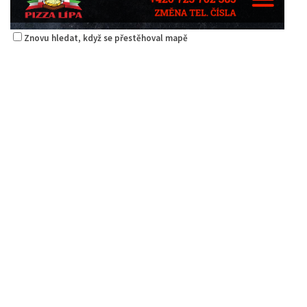
Znovu hledat, když se přestěhoval mapě
Pizza Lípa
Restaurace
Máchova 1788, Česká Lípa, Česko