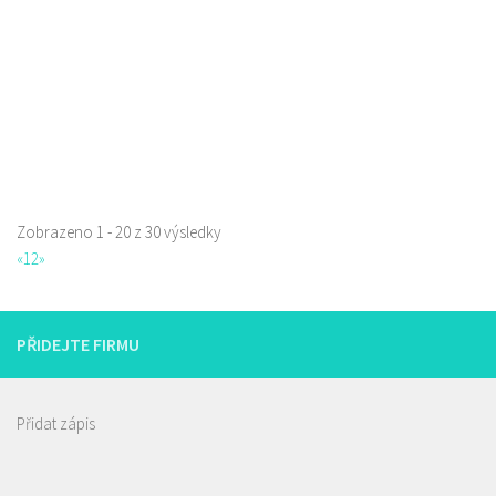
Piva a Pivotéky
Sokolská 253/42, Česká Lípa, Česko
0.17 km
605762460
605762460
Web s objednávkou či nabídkou
Zobrazeno 1 - 20 z 30 výsledky
«
1
2
»
Pizza Diego
Restaurace
Na Nivách 3176, Česká Lípa, Česko
PŘIDEJTE FIRMU
775667788
775667788
Web s objednávkou či nabídkou
rozvoz
Přidat zápis