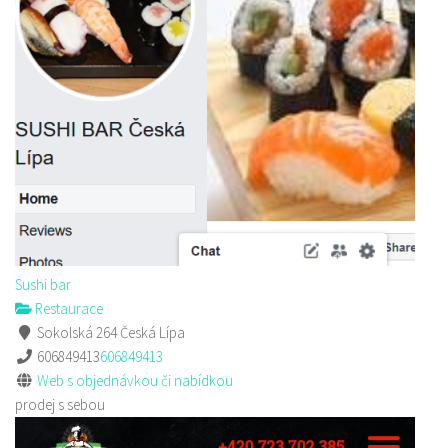
Sushi bar
Restaurace
Sokolská 264 Česká Lípa
606849413
606849413
Web s objednávkou či nabídkou
prodej s sebou