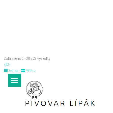
723702385
723702385
Web s objednávkou či nabídkou
prodej s sebou a rozvoz
Zobrazeno 1 - 20 z 23 výsledky
«
1
2
»
Seznam
Mřížka