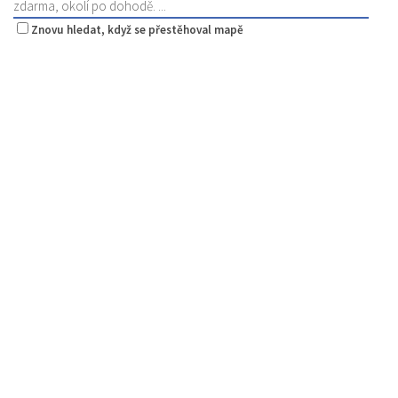
zdarma, okolí po dohodě. ...
Znovu hledat, když se přestěhoval mapě
Šambhala
Restaurace
Zámecká 53, Česká Lípa, Česko
736711683
736711683
Web s objednávkou či nabídkou
prodej s sebou
Pivotéka U Veverky