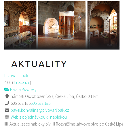
Golf Resort Pihel
Restaurace
Pihel 280 Česká Lípa
702150500
702150500
Web s objednávkou či nabídkou
prodej s sebou a rozvoz
Pivovar Lipák
4.00
(
1 recenze
)
Piva a Pivotéky
náměstí Osvobození 297, Česká Lípa, Česko
0.1 km
605 582 185
605 582 185
pavel.konvalina@pivovarlipak.cz
Web s objednávkou či nabídkou
!!!!! Aktualizace nabídky piv!!!!! Rozvážíme lahvové pivo po České Lípě