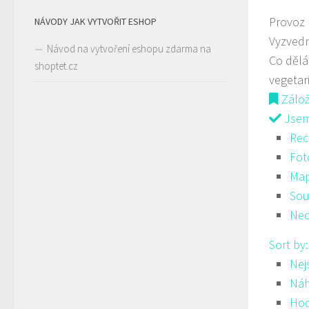
Provoz
NÁVODY JAK VYTVOŘIT ESHOP
Vyzvedn
Návod na vytvoření eshopu zdarma na
Co děl
shoptet.cz
vegetar
Zálo
Jsem 
Rec
Fot
Ma
Sou
Ned
Sort by
Nej
Ná
Hod