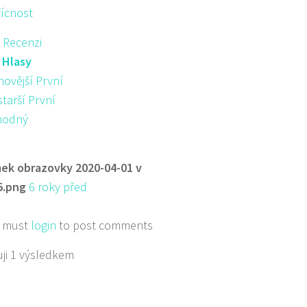
řícnost
 Recenzi
:
Hlasy
novější První
starší První
hodný
ek obrazovky 2020-04-01 v
5.png
6 roky před
 must
login
to post comments
ji 1 výsledkem