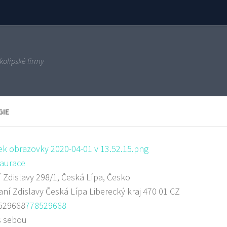
kolipské firmy
GIE
aurace
 Zdislavy 298/1, Česká Lípa, Česko
aní Zdislavy
Česká Lípa
Liberecký kraj
470 01
CZ
529668
778529668
s sebou