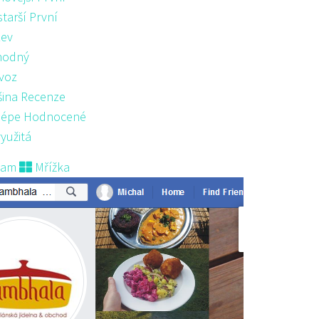
starší První
ev
hodný
voz
šina Recenze
lépe Hodnocené
yužitá
nam
Mřížka