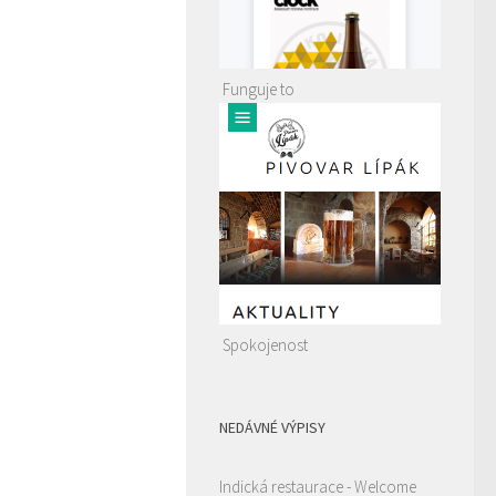
Funguje to
Spokojenost
NEDÁVNÉ VÝPISY
Indická restaurace - Welcome