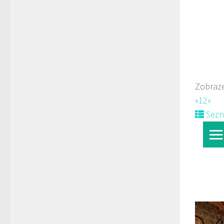
Web
prodej 
Zobraze
«
1
2
»
Sez