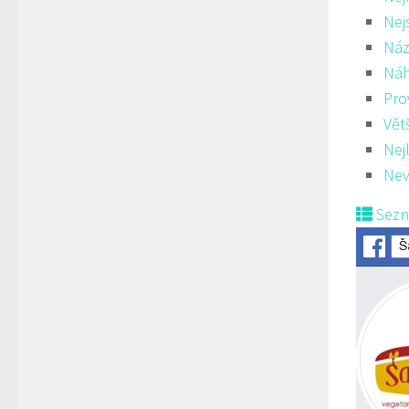
Nej
Náz
Ná
Pro
Vět
Nej
Nev
Sez