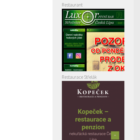
Restaurant
Restaurace Střelák