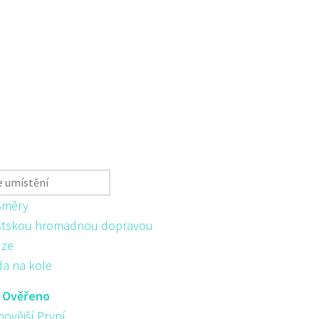
Směry
tskou hromadnou dopravou
ůze
da na kole
:
Ověřeno
novější První