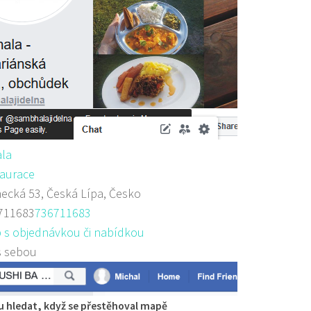
la
aurace
cká 53, Česká Lípa, Česko
711683
736711683
 s objednávkou či nabídkou
s sebou
 hledat, když se přestěhoval mapě