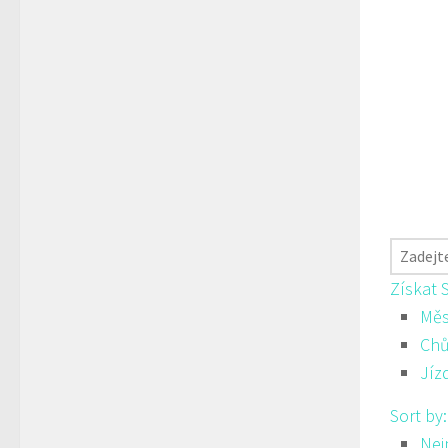
Získat 
Měs
Ch
Jíz
Sort by
Nej