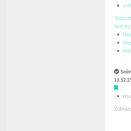
Vst
Napsat
Sort by
Nej
Nej
Ná
Sním
13.52.1
You
Zobrazu