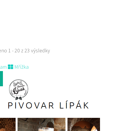
 s objednávkou či nabídkou
s sebou
no 1 - 20 z 23 výsledky
nam
Mřížka