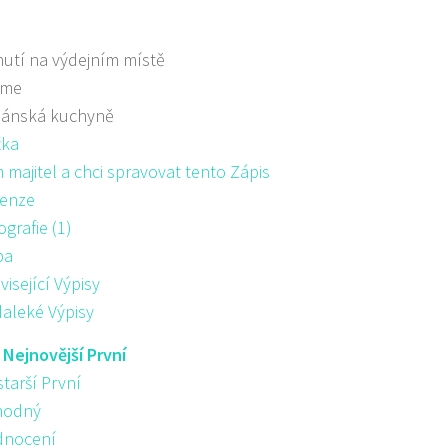
utí na výdejním místě
áme
iánská kuchyně
žka
majitel a chci spravovat tento Zápis
enze
ografie (1)
pa
visející Výpisy
aleké Výpisy
:
Nejnovější První
starší První
hodný
nocení