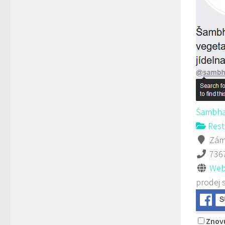
Šambha
Rest
Záme
736
Web
prodej 
Znovu