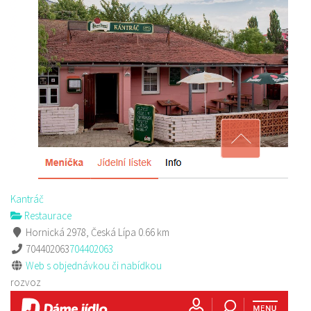
Golf Resort Pihel
Restaurace
Pihel 280 Česká Lípa
702150500
702150500
Web s objednávkou či nabídkou
prodej s sebou a rozvoz
Kantráč
Restaurace
Hornická 2978, Česká Lípa
0.66 km
704402063
704402063
Web s objednávkou či nabídkou
rozvoz