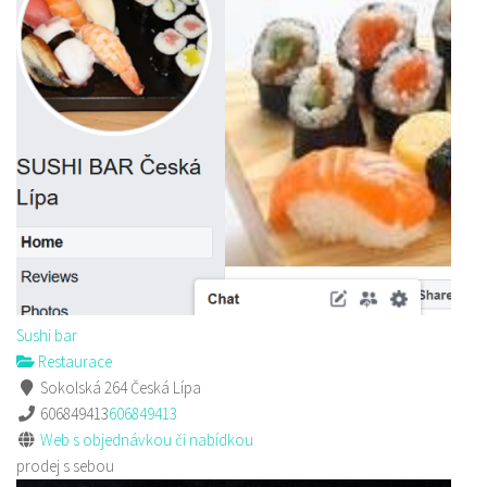
Sushi bar
Restaurace
Sokolská 264 Česká Lípa
606849413
606849413
Web s objednávkou či nabídkou
prodej s sebou