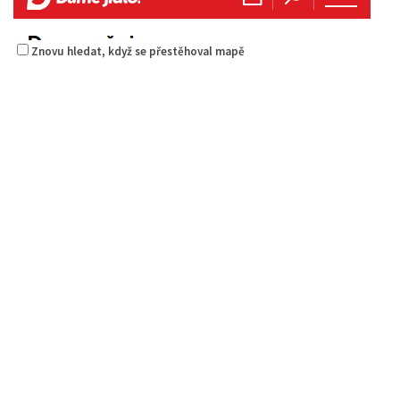
Znovu hledat, když se přestěhoval mapě
Šambhala
Restaurace
Zámecká 53, Česká Lípa, Česko
736711683
736711683
Web s objednávkou či nabídkou
prodej s sebou
Istanbul kebab
Restaurace
Borská 3218, Česká Lípa, Česko
0.74 km