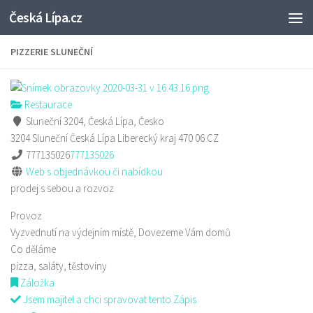
Česká Lípa.cz
Skip to content
PIZZERIE SLUNEČNÍ
Restaurace
Sluneční 3204, Česká Lípa, Česko
3204 Sluneční
Česká Lípa
Liberecký kraj
470 06
CZ
777135026
777135026
Web s objednávkou či nabídkou
prodej s sebou a rozvoz
Provoz
Vyzvednutí na výdejním místě, Dovezeme Vám domů
Co děláme
pizza, saláty, těstoviny
Záložka
Jsem majitel a chci spravovat tento Zápis