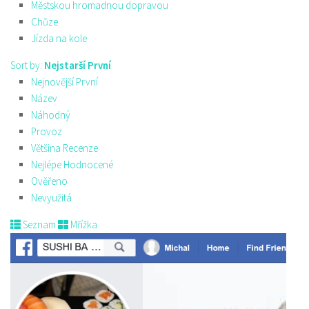
Městskou hromadnou dopravou
Chůze
Jízda na kole
Sort by:
Nejstarší První
Nejnovější První
Název
Náhodný
Provoz
Většina Recenze
Nejlépe Hodnocené
Ověřeno
Nevyužitá
Seznam
Mřížka