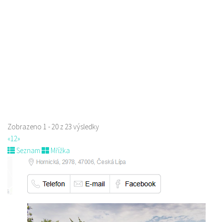
Máchova 1788, Česká Lípa, Česko
723702385
723702385
Web s objednávkou či nabídkou
prodej s sebou a rozvoz
Zobrazeno 1 - 20 z 23 výsledky
«
1
2
»
Seznam
Mřížka