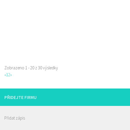
777668871
777668871
Web s objednávkou či nabídkou
prodej s sebou
Zobrazeno 1 - 20 z 30 výsledky
«
1
2
»
Raw magie
Restaurace
Paní Zdislavy 298/1, Česká Lípa, Česko
PŘIDEJTE FIRMU
778529668
778529668
prodej s sebou
Přidat zápis