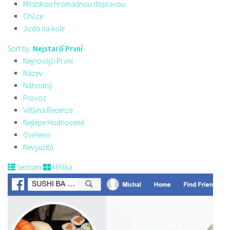
Městskou hromadnou dopravou
Chůze
Jízda na kole
Sort by:
Nejstarší První
Nejnovější První
Název
Náhodný
Provoz
Většina Recenze
Nejlépe Hodnocené
Ověřeno
Nevyužitá
Seznam
Mřížka