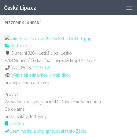
Česká Lípa.cz
Skip to content
PIZZERIE SLUNEČNÍ
Restaurace
Sluneční 3204, Česká Lípa, Česko
3204 Sluneční
Česká Lípa
Liberecký kraj
470 06
CZ
777135026
777135026
Web s objednávkou či nabídkou
prodej s sebou a rozvoz
Provoz
Vyzvednutí na výdejním místě, Dovezeme Vám domů
Co děláme
pizza, saláty, těstoviny
Záložka
Jsem majitel a chci spravovat tento Zápis