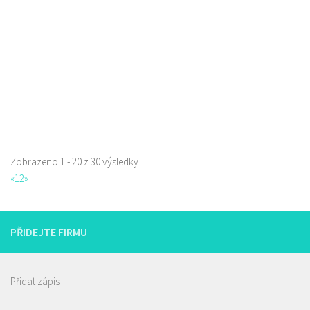
777668871
777668871
Web s objednávkou či nabídkou
prodej s sebou
Zobrazeno 1 - 20 z 30 výsledky
«
1
2
»
Raw magie
Restaurace
Paní Zdislavy 298/1, Česká Lípa, Česko
PŘIDEJTE FIRMU
778529668
778529668
prodej s sebou
Přidat zápis