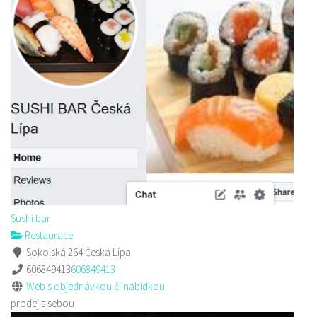
Sushi bar
Restaurace
Sokolská 264 Česká Lípa
606849413
606849413
Web s objednávkou či nabídkou
prodej s sebou