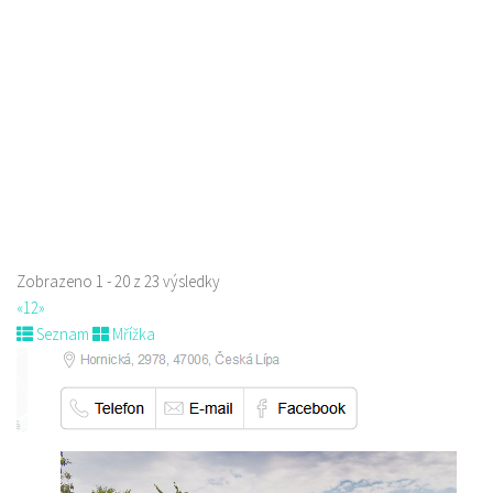
Máchova 1788, Česká Lípa, Česko
723702385
723702385
Web s objednávkou či nabídkou
prodej s sebou a rozvoz
Zobrazeno 1 - 20 z 23 výsledky
«
1
2
»
Seznam
Mřížka