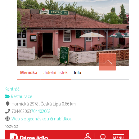
Golf Resort Pihel
Restaurace
Pihel 280 Česká Lípa
702150500
702150500
Web s objednávkou či nabídkou
prodej s sebou a rozvoz
Kantráč
Restaurace
Hornická 2978, Česká Lípa
0.66 km
704402063
704402063
Web s objednávkou či nabídkou
rozvoz