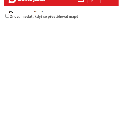
Znovu hledat, když se přestěhoval mapě
Šambhala
Restaurace
Zámecká 53, Česká Lípa, Česko
736711683
736711683
Web s objednávkou či nabídkou
prodej s sebou
Istanbul kebab
Restaurace
Borská 3218, Česká Lípa, Česko
0.74 km