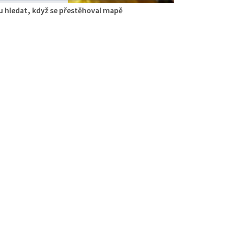
 hledat, když se přestěhoval mapě
gie
aurace
 Zdislavy 298/1, Česká Lípa, Česko