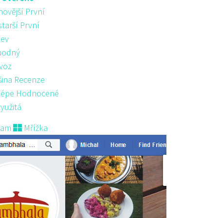
novější První
starší První
ev
hodný
voz
šina Recenze
lépe Hodnocené
yužitá
nam
Mřížka