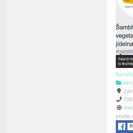
Šambha
Rest
Záme
736
Web
prodej 