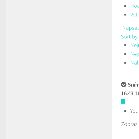
Hod
Vst
Napsat
Sort by
Nej
Nej
Ná
Sním
16.43.1
You
Zobrazu