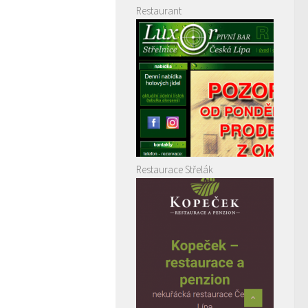
Restaurant
Restaurace Střelák