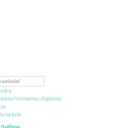
Směry
tskou hromadnou dopravou
ůze
da na kole
:
Ověřeno