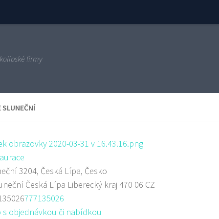
kolipské firmy
E SLUNEČNÍ
aurace
eční 3204, Česká Lípa, Česko
uneční
Česká Lípa
Liberecký kraj
470 06
CZ
135026
777135026
 s objednávkou či nabídkou