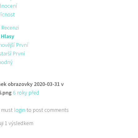
nocení
řícnost
 Recenzi
:
Hlasy
novější První
starší První
hodný
ek obrazovky 2020-03-31 v
6.png
6 roky před
 must
login
to post comments
ji 1 výsledkem