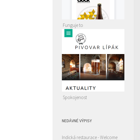
Funguje to
Spokojenost
NEDÁVNÉ VÝPISY
Indická restaurace - Welcome