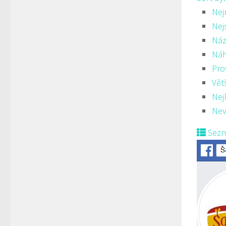
Nej
Nej
Náz
Ná
Pro
Vět
Nej
Nev
Sez