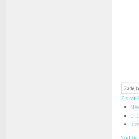
Získat 
Měs
Ch
Jíz
Sort by