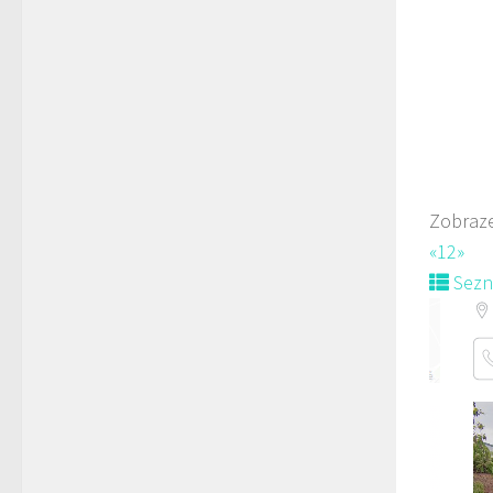
778
prodej 
Zobraze
«
1
2
»
Sez