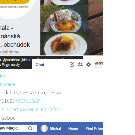
la
aurace
cká 53, Česká Lípa, Česko
711683
736711683
 s objednávkou či nabídkou
s sebou