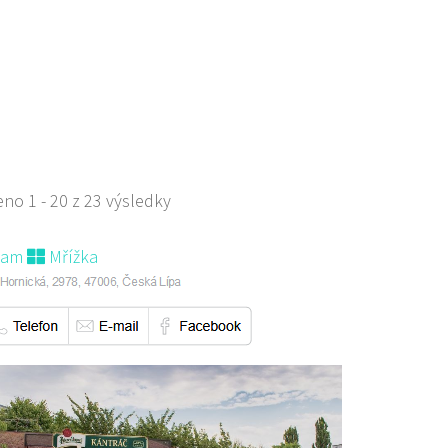
529668
778529668
s sebou
no 1 - 20 z 23 výsledky
nam
Mřížka