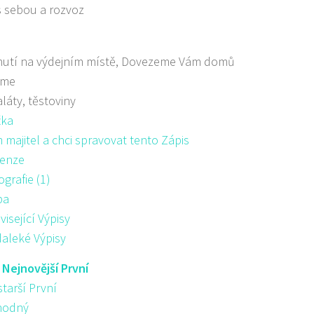
s sebou a rozvoz
nutí na výdejním místě, Dovezeme Vám domů
áme
aláty, těstoviny
žka
majitel a chci spravovat tento Zápis
enze
ografie (1)
pa
visející Výpisy
aleké Výpisy
:
Nejnovější První
starší První
hodný