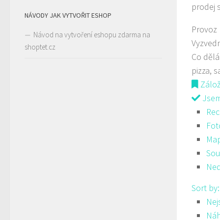
prodej 
NÁVODY JAK VYTVOŘIT ESHOP
Provoz
Návod na vytvoření eshopu zdarma na
Vyzved
shoptet.cz
Co děl
pizza, s
Zálo
Jsem 
Rec
Fot
Ma
Sou
Ned
Sort by
Nej
Ná