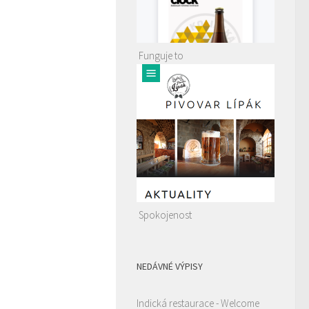
Funguje to
Spokojenost
NEDÁVNÉ VÝPISY
Indická restaurace - Welcome