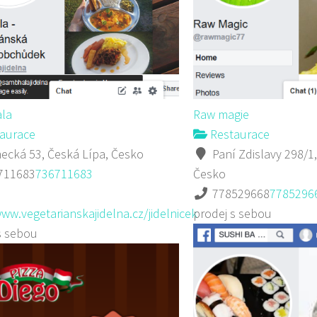
la
Raw magie
aurace
Restaurace
cká 53, Česká Lípa, Česko
Paní Zdislavy 298/1,
711683
736711683
Česko
778529668
7785296
www.vegetarianskajidelna.cz/jidelnicek
prodej s sebou
s sebou