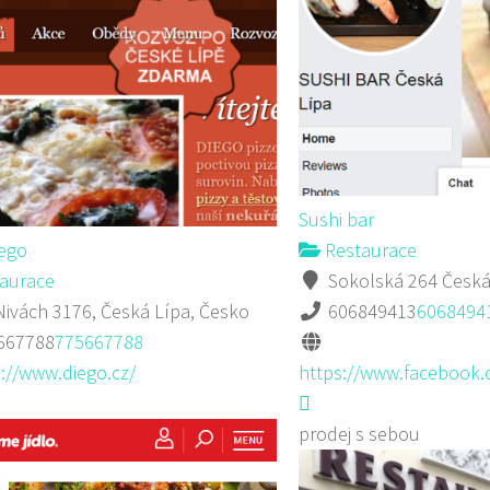
Sushi bar
iego
Restaurace
aurace
Sokolská 264 Česká
ivách 3176, Česká Lípa, Česko
606849413
6068494
667788
775667788
://www.diego.cz/
https://www.facebook.
prodej s sebou