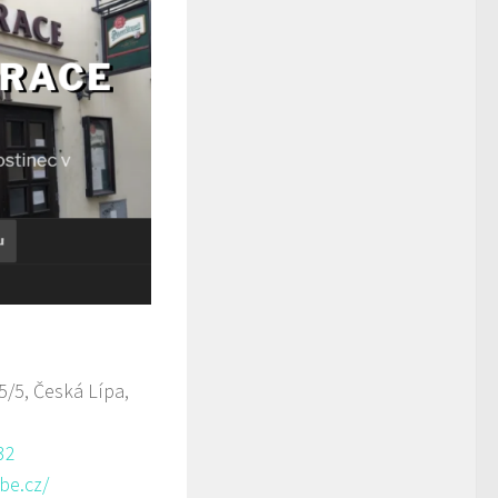
/5, Česká Lípa,
32
be.cz/