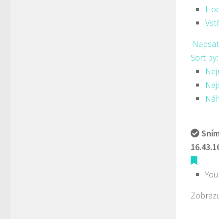
Hod
Vst
Napsat
Sort by
Nej
Nej
Ná
Sním
16.43.1
You
Zobrazu