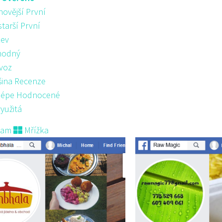
novější První
starší První
ev
hodný
voz
šina Recenze
lépe Hodnocené
yužitá
nam
Mřížka