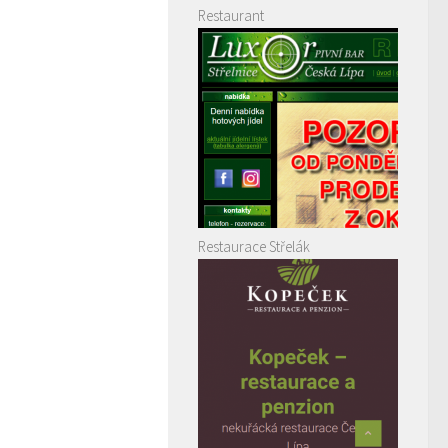
Restaurant
Restaurace Střelák