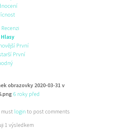
nocení
řícnost
 Recenzi
:
Hlasy
novější První
starší První
hodný
ek obrazovky 2020-03-31 v
6.png
6 roky před
 must
login
to post comments
ji 1 výsledkem