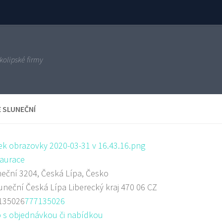
kolipské firmy
E SLUNEČNÍ
aurace
eční 3204, Česká Lípa, Česko
uneční
Česká Lípa
Liberecký kraj
470 06
CZ
135026
777135026
 s objednávkou či nabídkou