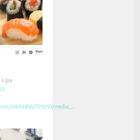
 Lípa
13
com/106338562729293/media_...