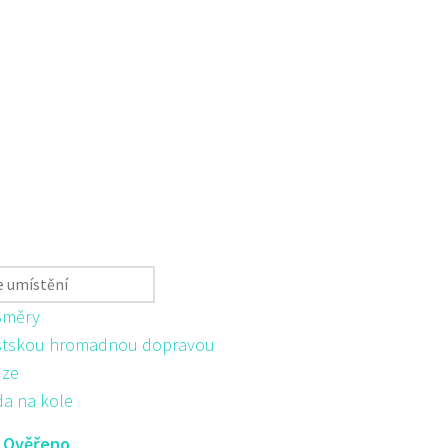
Směry
tskou hromadnou dopravou
ůze
da na kole
:
Ověřeno