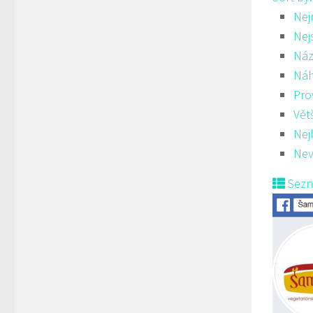
Nej
Nej
Náz
Ná
Pro
Vět
Nej
Nev
Sez