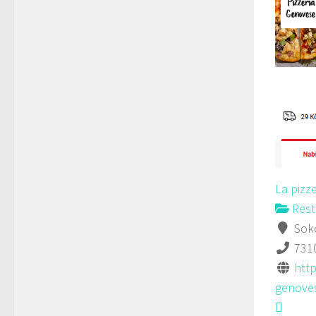
La pizz
Rest
Soko
731
http
genoves