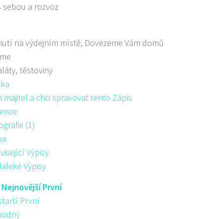
s sebou a rozvoz
nutí na výdejním místě, Dovezeme Vám domů
áme
aláty, těstoviny
žka
majitel a chci spravovat tento Zápis
enze
ografie (1)
pa
visející Výpisy
aleké Výpisy
:
Nejnovější První
starší První
hodný