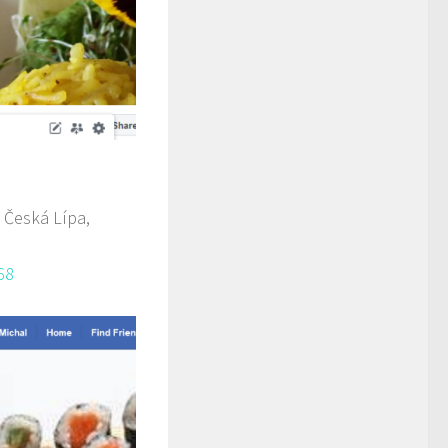
 Česká Lípa,
68