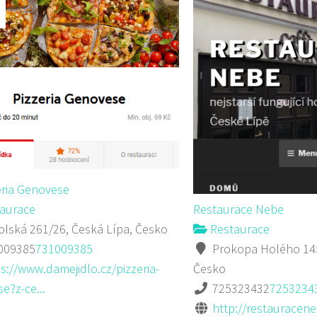
eria Genovese
aurace
Restaurace Nebe
lská 261/26, Česká Lípa, Česko
Restaurace
009385
731009385
Prokopa Holého 145
s://www.damejidlo.cz/pizzeria-
Česko
e?z-ce...
725323432
7253234
http://restauracene