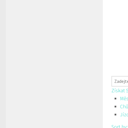
Získat 
Měs
Ch
Jíz
Sort by