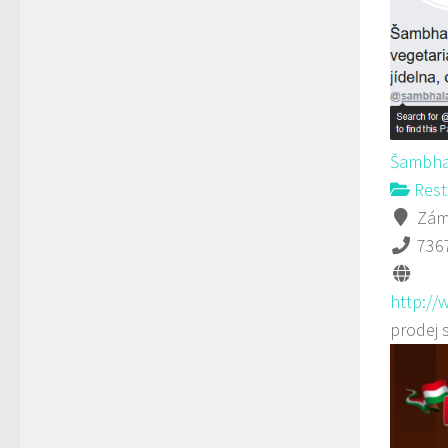
Šambha
Rest
Záme
736
http://
prodej 