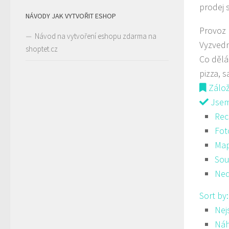
prodej 
NÁVODY JAK VYTVOŘIT ESHOP
Provoz
Návod na vytvoření eshopu zdarma na
Vyzved
shoptet.cz
Co děl
pizza, s
Zálo
Jsem 
Rec
Fot
Ma
Sou
Ned
Sort by
Nej
Ná