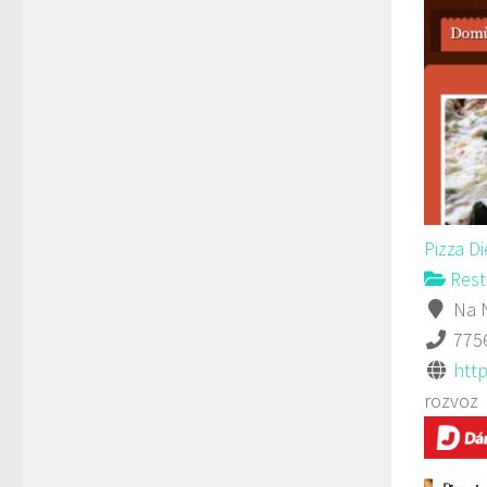
Pizza D
Rest
Na N
775
http
rozvoz