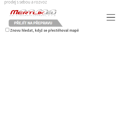
prodej s sebou a rozvoz
Znovu hledat, když se přestěhoval mapě
Raw magie
Restaurace
Paní Zdislavy 298/1, Česká Lípa, Česko
778529668
778529668
prodej s sebou
Mertlík.eu