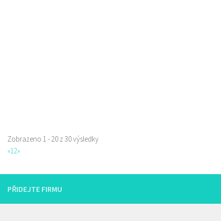
Pneuservisy
Svárovská 3409, Česká Lípa, Česko
0.39 km
602 138 777
602 138 777
servis@mertlik.eu
Web s objednávkou či nabídkou
Zobrazeno 1 - 20 z 30 výsledky
Pizza Diego
«
1
2
»
Restaurace
Na Nivách 3176, Česká Lípa, Česko
775667788
775667788
PŘIDEJTE FIRMU
Web s objednávkou či nabídkou
rozvoz