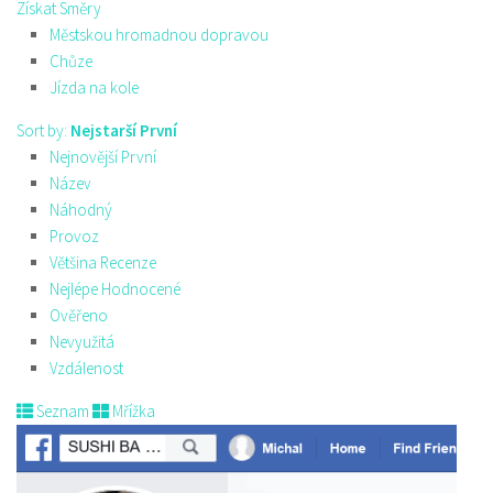
Získat Směry
Městskou hromadnou dopravou
Chůze
Jízda na kole
Sort by:
Nejstarší První
Nejnovější První
Název
Náhodný
Provoz
Většina Recenze
Nejlépe Hodnocené
Ověřeno
Nevyužitá
Vzdálenost
Seznam
Mřížka