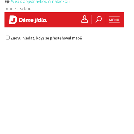
Web s objednávkou či nabídkou
prodej s sebou
Znovu hledat, když se přestěhoval mapě