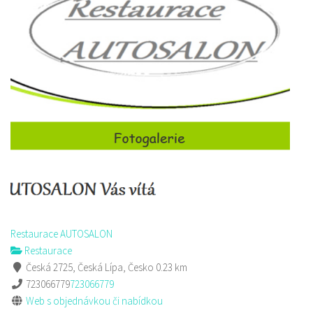
Šambhala
Restaurace
Zámecká 53, Česká Lípa, Česko
736711683
736711683
Web s objednávkou či nabídkou
prodej s sebou
Restaurace AUTOSALON
Restaurace
Česká 2725, Česká Lípa, Česko
0.23 km
723066779
723066779
Web s objednávkou či nabídkou