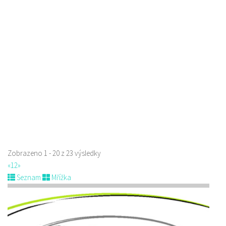
Golf Resort Pihel
Restaurace
Pihel 280 Česká Lípa
702150500
702150500
Web s objednávkou či nabídkou
prodej s sebou a rozvoz
Zobrazeno 1 - 20 z 23 výsledky
«
1
2
»
Seznam
Mřížka