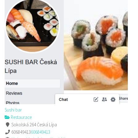
Sushi bar
Restaurace
Sokolská 264 Česká Lípa
606849413
606849413