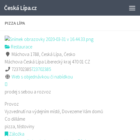
Česká Lípa.cz
Skip to content
PIZZA LÍPA
Restaurace
Máchova 1788, Česká Lípa, Česko
Máchova
Česká Lípa
Liberecký kraj
470 01
CZ
723702385
723702385
Web s objednávkou či nabídkou
prodej s sebou a rozvoz
Provoz
Vyzvednutí na výdejním místě, Dovezeme Vám domů
Co děláme
pizza, těstoviny
Záložka