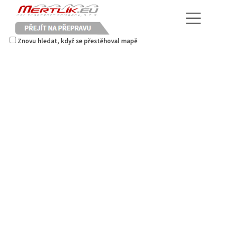
Znovu hledat, když se přestěhoval mapě
Istanbul kebab
Restaurace
Borská 3218, Česká Lípa, Česko
777668871
777668871
Web s objednávkou či nabídkou
prodej s sebou
Mertlík.eu
Pneuservisy