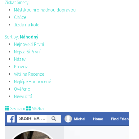
Získat Směry
Městskou hromadnou dopravou
Chůze
Jízda na kole
Sort by:
Náhodný
Nejnovější První
Nejstarší První
Název
Provoz
Většina Recenze
Nejlépe Hodnocené
Ověřeno
Nevyužitá
Seznam
Mřížka