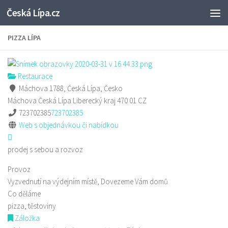
Česká Lípa.cz
Skip to content
PIZZA LÍPA
Restaurace
Máchova 1788, Česká Lípa, Česko
Máchova
Česká Lípa
Liberecký kraj
470 01
CZ
723702385
723702385
Web s objednávkou či nabídkou
prodej s sebou a rozvoz
Provoz
Vyzvednutí na výdejním místě, Dovezeme Vám domů
Co děláme
pizza, těstoviny
Záložka