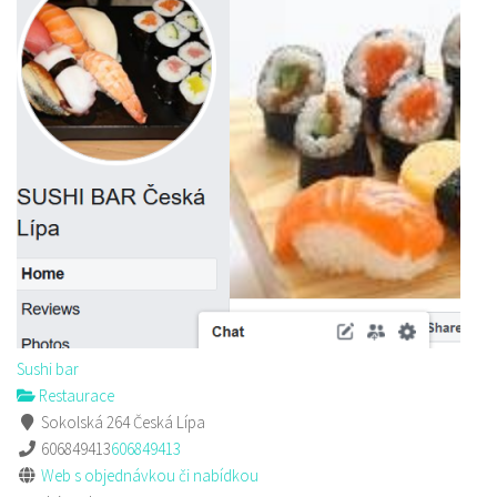
Sushi bar
Restaurace
Sokolská 264 Česká Lípa
606849413
606849413
Web s objednávkou či nabídkou