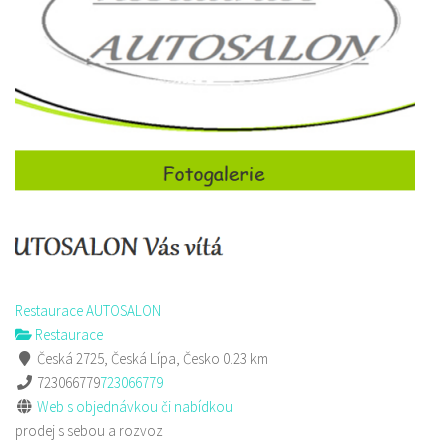
Alex Kebab House
Restaurace
Jindřicha z Lipé 118, Česká Lípa, Česko
777850850
777850850
Web s objednávkou či nabídkou
prodej s sebou
Restaurace AUTOSALON
Restaurace
Česká 2725, Česká Lípa, Česko
0.23 km
723066779
723066779
Web s objednávkou či nabídkou
prodej s sebou a rozvoz