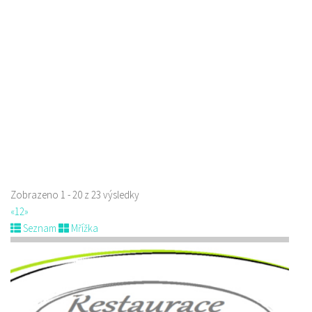
Restaurace
Sluneční 3204, Česká Lípa, Česko
777135026
777135026
Web s objednávkou či nabídkou
prodej s sebou a rozvoz
Zobrazeno 1 - 20 z 23 výsledky
«
1
2
»
Seznam
Mřížka