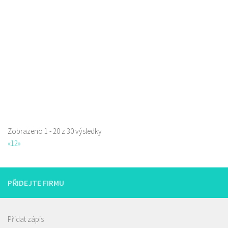
Svárovská 3409, Česká Lípa, Česko
0.39 km
602 138 777
602 138 777
servis@mertlik.eu
Web s objednávkou či nabídkou
Zobrazeno 1 - 20 z 30 výsledky
«
1
2
»
Restaurace Stará Lípa
Restaurace
Liberecká 16, Stará Lípa, Česká Lípa, Česko
PŘIDEJTE FIRMU
775322054
775322054
Web s objednávkou či nabídkou
rozvoz
Přidat zápis