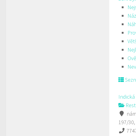
Nej
Náz
Ná
Pro
Vět
Nej
Ově
Nev
Sez
Indická
Rest
námě
197/30,
774