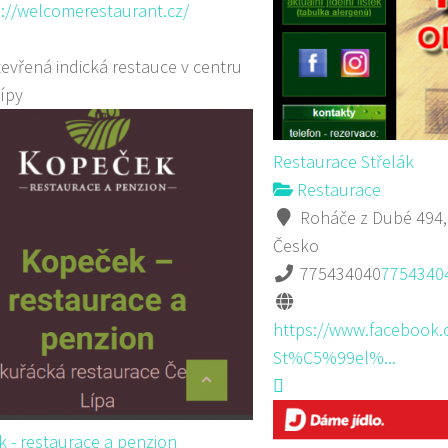
://welcomerestaurant.cz/
evřená indická restauce v centru
ípy
Restaurace Střelák
Restaurace
Roháče z Dubé 494,
Česko
775434040
7754340
https://www.facebook.
St%C5%99el%...
 - restaurace a penzion