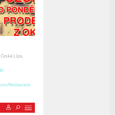
 Česká Lípa,
40
com/Restaurace-