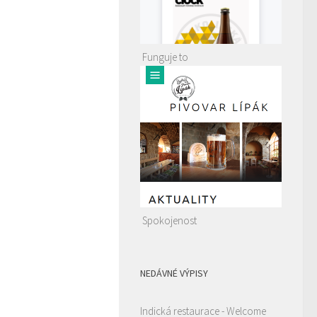
Funguje to
Spokojenost
NEDÁVNÉ VÝPISY
Indická restaurace - Welcome