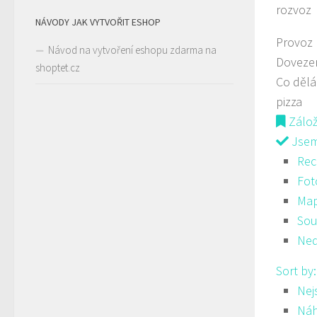
rozvoz
NÁVODY JAK VYTVOŘIT ESHOP
Provoz
Návod na vytvoření eshopu zdarma na
Doveze
shoptet.cz
Co děl
pizza
Zálo
Jsem 
Rec
Fot
Ma
Sou
Ned
Sort by
Nej
Ná