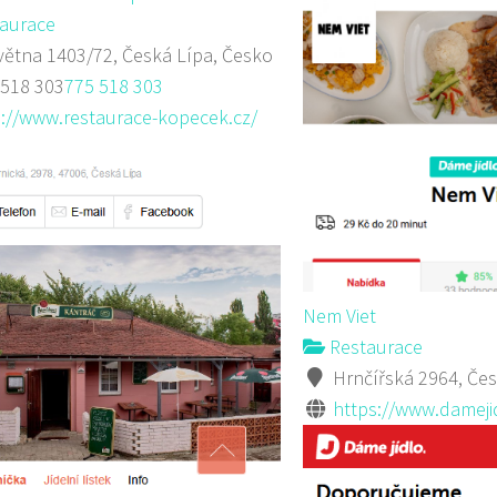
aurace
větna 1403/72, Česká Lípa, Česko
 518 303
775 518 303
p://www.restaurace-kopecek.cz/
Nem Viet
Restaurace
Hrnčířská 2964, Čes
https://www.dameji