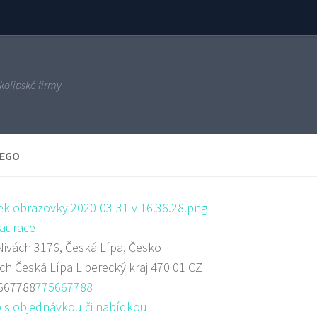
kolipské firmy
IEGO
aurace
ivách 3176, Česká Lípa, Česko
ách
Česká Lípa
Liberecký kraj
470 01
CZ
667788
775667788
 s objednávkou či nabídkou