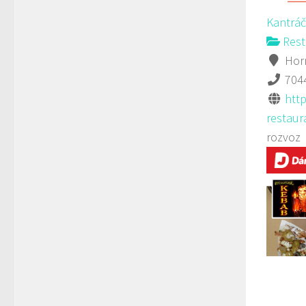
Kantráč
Rest
Horn
704
htt
restaura
rozvoz