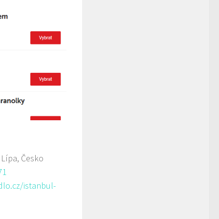
 Lípa, Česko
71
lo.cz/istanbul-