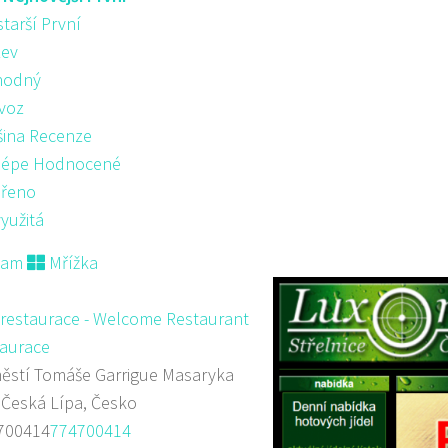
starší První
ev
hodný
voz
šina Recenze
lépe Hodnocené
řeno
yužitá
nam
Mřížka
 restaurace - Welcome Restaurant
aurace
stí Tomáše Garrigue Masaryka
 Česká Lípa, Česko
700414
774700414