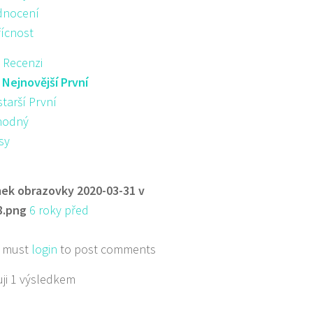
nocení
řícnost
 Recenzi
:
Nejnovější První
starší První
hodný
sy
ek obrazovky 2020-03-31 v
8.png
6 roky před
 must
login
to post comments
ji 1 výsledkem