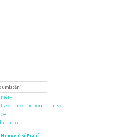
Směry
tskou hromadnou dopravou
ůze
da na kole
:
Nejnovější První