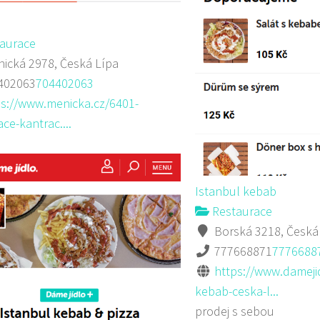
aurace
ická 2978, Česká Lípa
402063
704402063
ps://www.menicka.cz/6401-
ce-kantrac....
Istanbul kebab
Restaurace
Borská 3218, Česká
777668871
7776688
https://www.damejid
kebab-ceska-l...
prodej s sebou