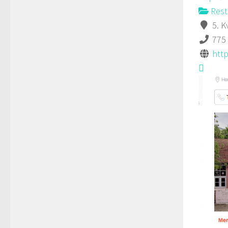
Rest
5. K
775
htt