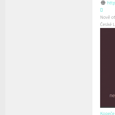
http
Nově ot
České L
Kopeček