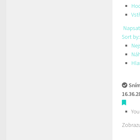
Hod
Vst
Napsat
Sort by
Nej
Ná
Hla
Sním
16.36.2
You
Zobrazu