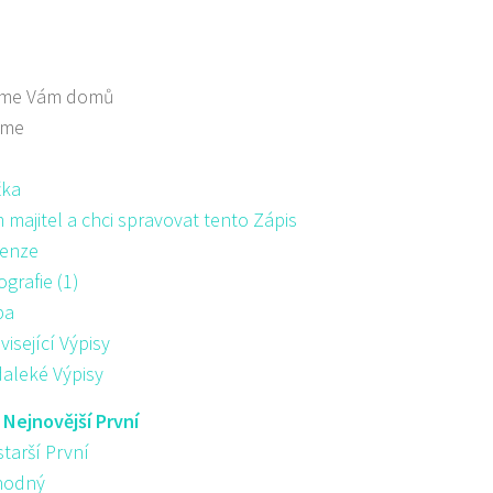
me Vám domů
áme
žka
majitel a chci spravovat tento Zápis
enze
ografie (1)
pa
visející Výpisy
aleké Výpisy
:
Nejnovější První
starší První
hodný