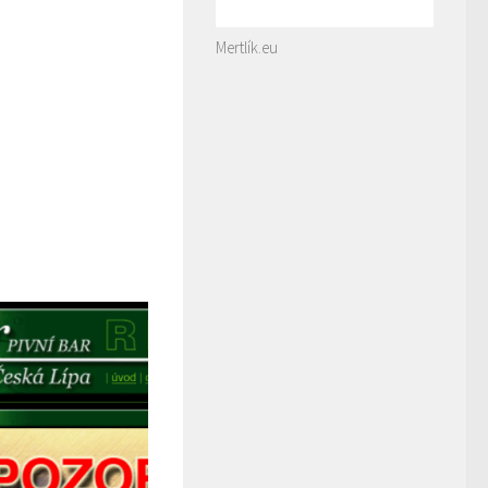
Mertlík.eu