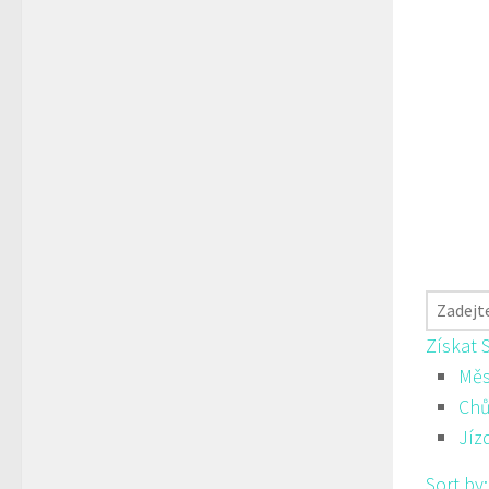
Získat 
Měs
Ch
Jíz
Sort by