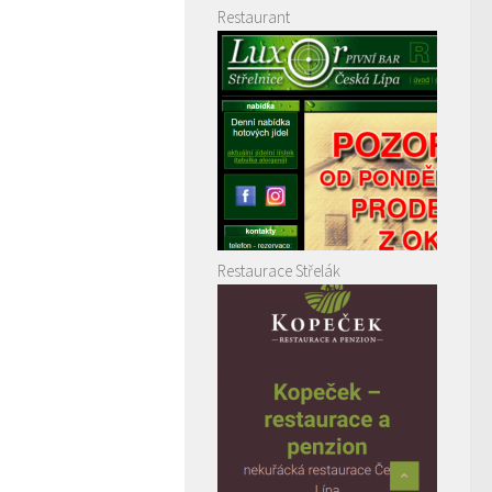
Restaurant
Restaurace Střelák