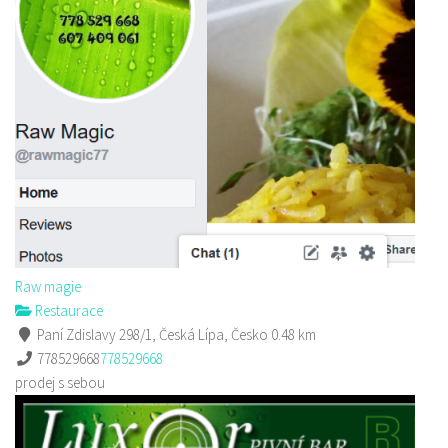
Golf Resort Pihel
Restaurace
Pihel 280 Česká Lípa
702150500
702150500
Web s objednávkou či nabídkou
prodej s sebou a rozvoz
Raw magie
Restaurace
Paní Zdislavy 298/1, Česká Lípa, Česko
0.48 km
778529668
778529668
prodej s sebou