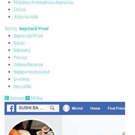
Městskou hromadnou dopravou
Chůze
Jízda na kole
Sort by:
Nejstarší První
Nejnovější První
Název
Náhodný
Provoz
Většina Recenze
Nejlépe Hodnocené
Ověřeno
Nevyužitá
Seznam
Mřížka