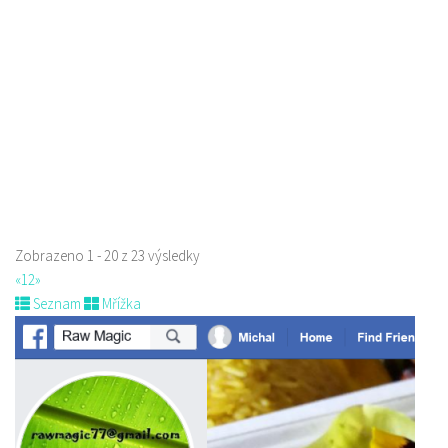
Máchova 1788, Česká Lípa, Česko
723702385
723702385
Web s objednávkou či nabídkou
prodej s sebou a rozvoz
Zobrazeno 1 - 20 z 23 výsledky
«
1
2
»
Seznam
Mřížka