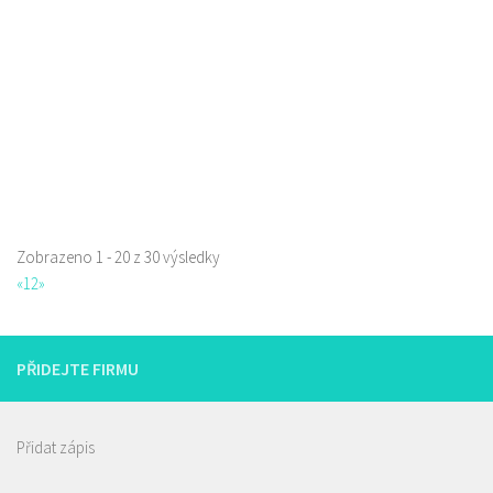
Web s objednávkou či nabídkou
Zobrazeno 1 - 20 z 30 výsledky
«
1
2
»
Raw magie
Restaurace
Paní Zdislavy 298/1, Česká Lípa, Česko
PŘIDEJTE FIRMU
778529668
778529668
prodej s sebou
Přidat zápis
Pivovar Lipák