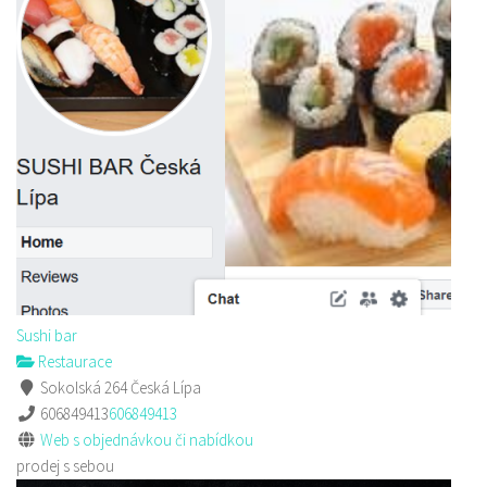
Sushi bar
Restaurace
Sokolská 264 Česká Lípa
606849413
606849413
Web s objednávkou či nabídkou
prodej s sebou