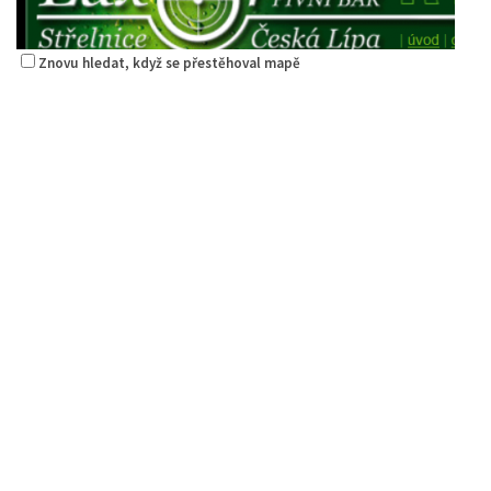
Znovu hledat, když se přestěhoval mapě
Šambhala
Restaurace
Zámecká 53, Česká Lípa, Česko
736711683
736711683
Web s objednávkou či nabídkou
prodej s sebou
Restaurace Střelák
Restaurace
Roháče z Dubé 494, Česká Lípa, Česko
0.55 km
775434040
775434040