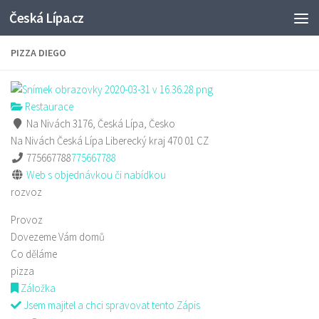
Česká Lípa.cz
Skip to content
PIZZA DIEGO
Restaurace
Na Nivách 3176, Česká Lípa, Česko
Na Nivách
Česká Lípa
Liberecký kraj
470 01
CZ
775667788
775667788
Web s objednávkou či nabídkou
rozvoz
Provoz
Dovezeme Vám domů
Co děláme
pizza
Záložka
Jsem majitel a chci spravovat tento Zápis