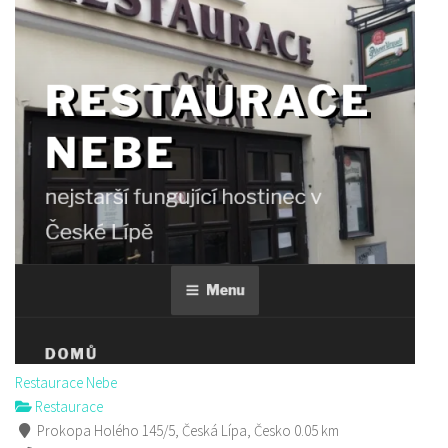
Sushi bar
Restaurace
Sokolská 264 Česká Lípa
606849413
606849413
Web s objednávkou či nabídkou
prodej s sebou
Restaurace Nebe
Restaurace
Prokopa Holého 145/5, Česká Lípa, Česko
0.05 km