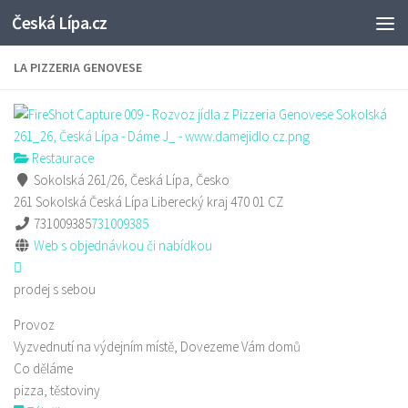
Česká Lípa.cz
Skip to content
LA PIZZERIA GENOVESE
Restaurace
Sokolská 261/26, Česká Lípa, Česko
261 Sokolská
Česká Lípa
Liberecký kraj
470 01
CZ
731009385
731009385
Web s objednávkou či nabídkou
prodej s sebou
Provoz
Vyzvednutí na výdejním místě, Dovezeme Vám domů
Co děláme
pizza, těstoviny