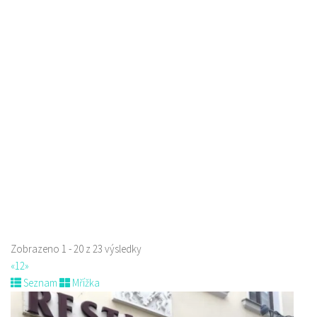
Raw magie
Restaurace
Paní Zdislavy 298/1, Česká Lípa, Česko
778529668
778529668
prodej s sebou
Zobrazeno 1 - 20 z 23 výsledky
«
1
2
»
Seznam
Mřížka