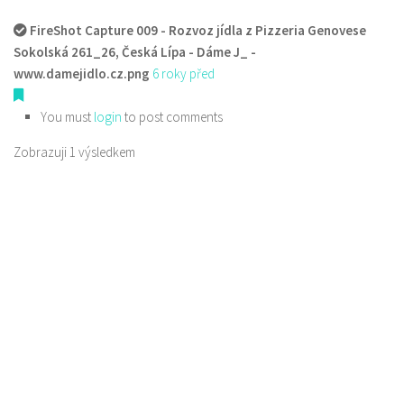
FireShot Capture 009 - Rozvoz jídla z Pizzeria Genovese
Sokolská 261_26, Česká Lípa - Dáme J_ -
www.damejidlo.cz.png
6 roky před
You must
login
to post comments
Zobrazuji 1 výsledkem