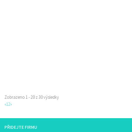
Pivotéka U Veverky
Piva a Pivotéky
Sokolská 253/42, Česká Lípa, Česko
0.08 km
605762460
605762460
Web s objednávkou či nabídkou
Zobrazeno 1 - 20 z 30 výsledky
Restaurace Nebe
«
1
2
»
Restaurace
Prokopa Holého 145/5, Česká Lípa, Česko
725323432
725323432
PŘIDEJTE FIRMU
Web s objednávkou či nabídkou