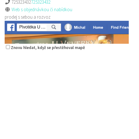
725323432
725323432
Web s objednávkou či nabídkou
prodej s sebou a rozvoz
Znovu hledat, když se přestěhoval mapě
Pizza Diego
Restaurace
Na Nivách 3176, Česká Lípa, Česko
775667788
775667788
Web s objednávkou či nabídkou
rozvoz