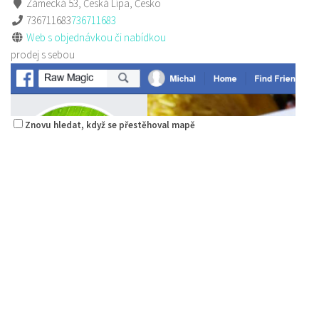
Zámecká 53, Česká Lípa, Česko
736711683
736711683
Web s objednávkou či nabídkou
prodej s sebou
Znovu hledat, když se přestěhoval mapě