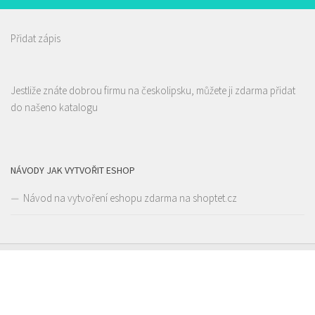
prodej s sebou a rozvoz
Přidat zápis
Alex Kebab House
Jestliže znáte dobrou firmu na českolipsku, můžete ji zdarma přidat
Restaurace
do našeno katalogu
Jindřicha z Lipé 118, Česká Lípa, Česko
0.1 km
777850850
777850850
Web s objednávkou či nabídkou
prodej s sebou
NÁVODY JAK VYTVOŘIT ESHOP
Návod na vytvoření eshopu zdarma na shoptet.cz
Restaurace U Kerama