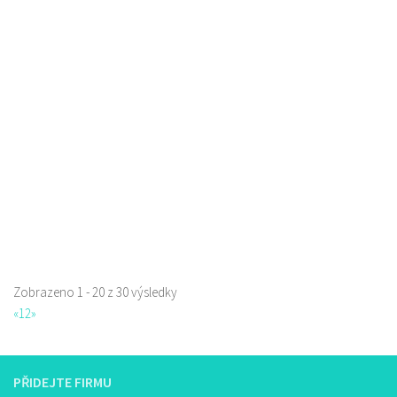
Pivotéka U Veverky
Piva a Pivotéky
Sokolská 253/42, Česká Lípa, Česko
0.08 km
605762460
605762460
Web s objednávkou či nabídkou
Zobrazeno 1 - 20 z 30 výsledky
Restaurace Nebe
«
1
2
»
Restaurace
Prokopa Holého 145/5, Česká Lípa, Česko
725323432
725323432
PŘIDEJTE FIRMU
Web s objednávkou či nabídkou