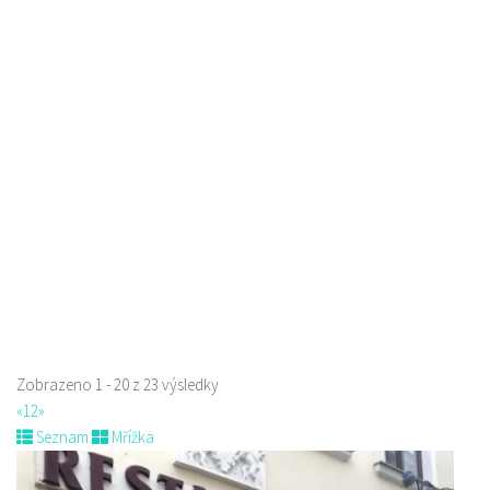
Raw magie
Restaurace
Paní Zdislavy 298/1, Česká Lípa, Česko
778529668
778529668
prodej s sebou
Zobrazeno 1 - 20 z 23 výsledky
«
1
2
»
Seznam
Mřížka