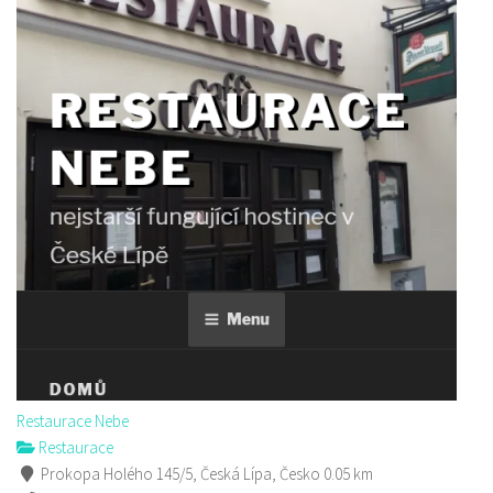
Sushi bar
Restaurace
Sokolská 264 Česká Lípa
606849413
606849413
Web s objednávkou či nabídkou
prodej s sebou
Restaurace Nebe
Restaurace
Prokopa Holého 145/5, Česká Lípa, Česko
0.05 km