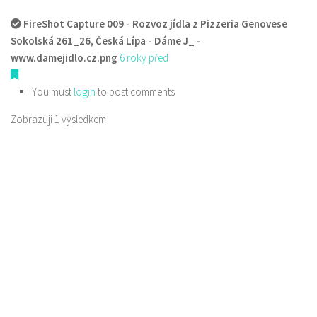
FireShot Capture 009 - Rozvoz jídla z Pizzeria Genovese
Sokolská 261_26, Česká Lípa - Dáme J_ -
www.damejidlo.cz.png
6 roky před
You must
login
to post comments
Zobrazuji 1 výsledkem