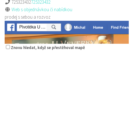
725323432
725323432
Web s objednávkou či nabídkou
prodej s sebou a rozvoz
Znovu hledat, když se přestěhoval mapě
Pizza Diego
Restaurace
Na Nivách 3176, Česká Lípa, Česko
775667788
775667788
Web s objednávkou či nabídkou
rozvoz