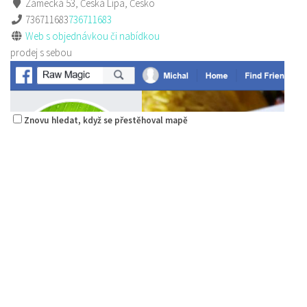
Zámecká 53, Česká Lípa, Česko
736711683
736711683
Web s objednávkou či nabídkou
prodej s sebou
Znovu hledat, když se přestěhoval mapě