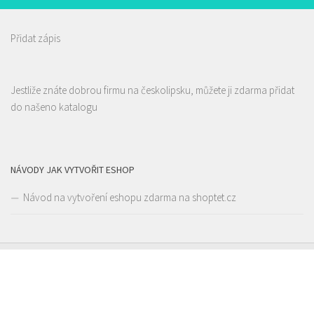
prodej s sebou a rozvoz
Přidat zápis
Alex Kebab House
Jestliže znáte dobrou firmu na českolipsku, můžete ji zdarma přidat
Restaurace
do našeno katalogu
Jindřicha z Lipé 118, Česká Lípa, Česko
0.1 km
777850850
777850850
Web s objednávkou či nabídkou
prodej s sebou
NÁVODY JAK VYTVOŘIT ESHOP
Návod na vytvoření eshopu zdarma na shoptet.cz
Restaurace U Kerama