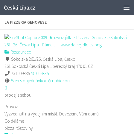
Česká Lípa.cz
Skip to content
LA PIZZERIA GENOVESE
Restaurace
Sokolská 261/26, Česká Lípa, Česko
261 Sokolská
Česká Lípa
Liberecký kraj
470 01
CZ
731009385
731009385
Web s objednávkou či nabídkou
prodej s sebou
Provoz
Vyzvednutí na výdejním místě, Dovezeme Vám domů
Co děláme
pizza, těstoviny