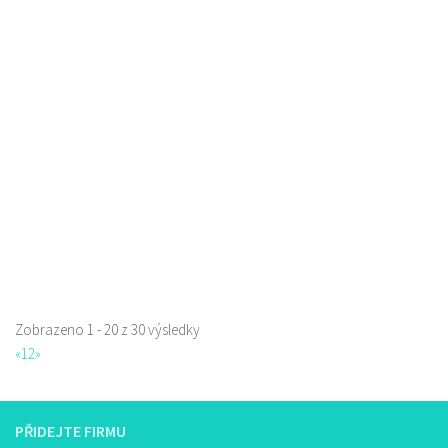
Pivotéka U Veverky
Piva a Pivotéky
Sokolská 253/42, Česká Lípa, Česko
0.08 km
605762460
605762460
Web s objednávkou či nabídkou
Sushi bar
Zobrazeno 1 - 20 z 30 výsledky
Restaurace
«
1
2
»
Sokolská 264 Česká Lípa
606849413
606849413
Web s objednávkou či nabídkou
PŘIDEJTE FIRMU
prodej s sebou