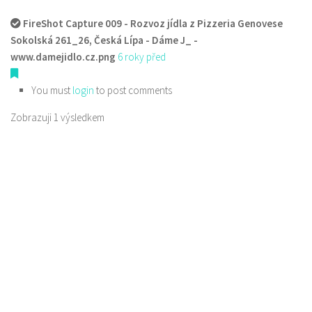
FireShot Capture 009 - Rozvoz jídla z Pizzeria Genovese
Sokolská 261_26, Česká Lípa - Dáme J_ -
www.damejidlo.cz.png
6 roky před
You must
login
to post comments
Zobrazuji 1 výsledkem