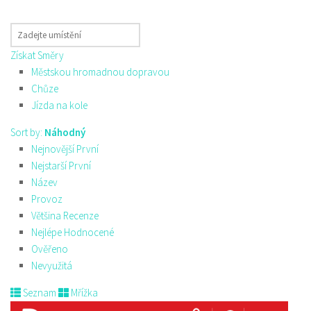
Získat Směry
Městskou hromadnou dopravou
Chůze
Jízda na kole
Sort by:
Náhodný
Nejnovější První
Nejstarší První
Název
Provoz
Většina Recenze
Nejlépe Hodnocené
Ověřeno
Nevyužitá
Seznam
Mřížka