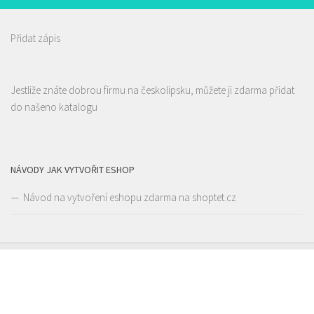
Přidat zápis
Alex Kebab House
Jestliže znáte dobrou firmu na českolipsku, můžete ji zdarma přidat
Restaurace
do našeno katalogu
Jindřicha z Lipé 118, Česká Lípa, Česko
0.1 km
777850850
777850850
Web s objednávkou či nabídkou
prodej s sebou
NÁVODY JAK VYTVOŘIT ESHOP
Návod na vytvoření eshopu zdarma na shoptet.cz
Pizza Diego
Restaurace