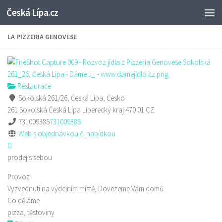
Česká Lípa.cz
Skip to content
LA PIZZERIA GENOVESE
Restaurace
Sokolská 261/26, Česká Lípa, Česko
261 Sokolská
Česká Lípa
Liberecký kraj
470 01
CZ
731009385
731009385
Web s objednávkou či nabídkou
prodej s sebou
Provoz
Vyzvednutí na výdejním místě, Dovezeme Vám domů
Co děláme
pizza, těstoviny