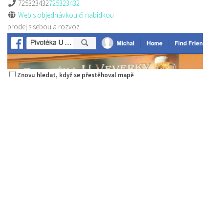
725323432
725323432
Web s objednávkou či nabídkou
prodej s sebou a rozvoz
Znovu hledat, když se přestěhoval mapě
Restaurace Stará Lípa
Restaurace
Liberecká 16, Stará Lípa, Česká Lípa, Česko
775322054
775322054
Web s objednávkou či nabídkou
rozvoz