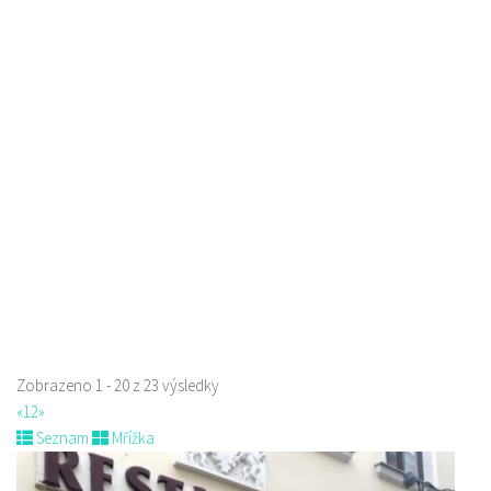
Šambhala
Restaurace
Zámecká 53, Česká Lípa, Česko
736711683
736711683
Web s objednávkou či nabídkou
prodej s sebou
Zobrazeno 1 - 20 z 23 výsledky
«
1
2
»
Seznam
Mřížka