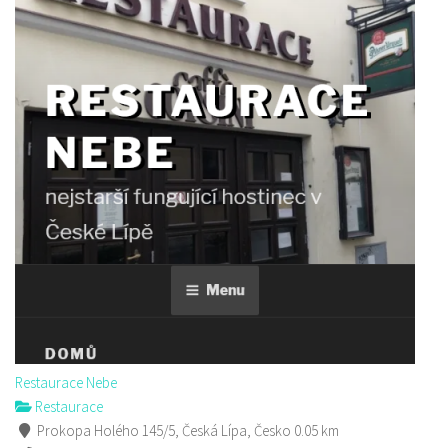
Golf Resort Pihel
Restaurace
Pihel 280 Česká Lípa
702150500
702150500
Web s objednávkou či nabídkou
prodej s sebou a rozvoz
Restaurace Nebe
Restaurace
Prokopa Holého 145/5, Česká Lípa, Česko
0.05 km