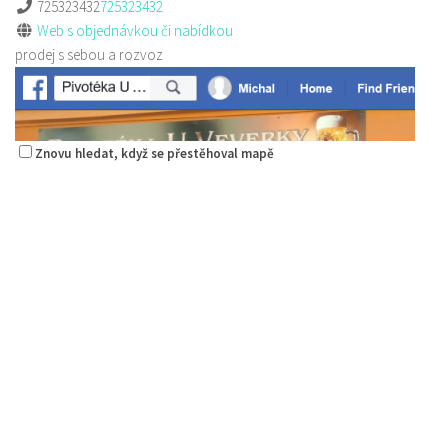
rozvoz
725323432
725323432
Web s objednávkou či nabídkou
prodej s sebou a rozvoz
Znovu hledat, když se přestěhoval mapě
Yukon club