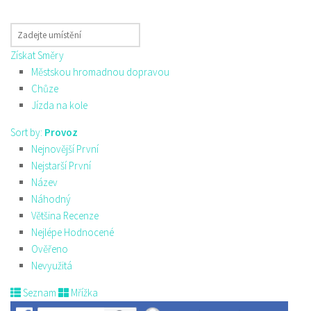
Získat Směry
Městskou hromadnou dopravou
Chůze
Jízda na kole
Sort by:
Provoz
Nejnovější První
Nejstarší První
Název
Náhodný
Většina Recenze
Nejlépe Hodnocené
Ověřeno
Nevyužitá
Seznam
Mřížka