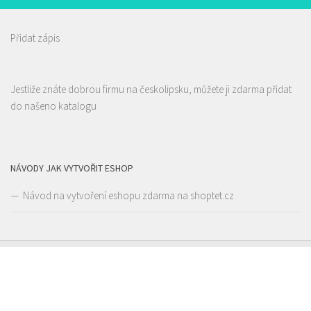
Přidat zápis
Restaurace Stará Lípa
Restaurace
Alex Kebab House
Jestliže znáte dobrou firmu na českolipsku, můžete ji zdarma přidat
Liberecká 16, Stará Lípa, Česká Lípa, Česko
Restaurace
do našeno katalogu
775322054
775322054
Jindřicha z Lipé 118, Česká Lípa, Česko
0.1 km
Web s objednávkou či nabídkou
777850850
777850850
rozvoz
Web s objednávkou či nabídkou
prodej s sebou
NÁVODY JAK VYTVOŘIT ESHOP
Návod na vytvoření eshopu zdarma na shoptet.cz