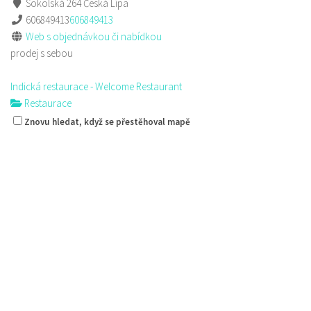
Sokolská 264 Česká Lípa
606849413
606849413
Web s objednávkou či nabídkou
prodej s sebou
Indická restaurace - Welcome Restaurant
Restaurace
náměstí Tomáše Garrigue Masaryka 197/30, Česká Lípa, Česko
Znovu hledat, když se přestěhoval mapě
774700414
774700414
Web s objednávkou či nabídkou
Nově otevřená indická restauce v centru České Lípy