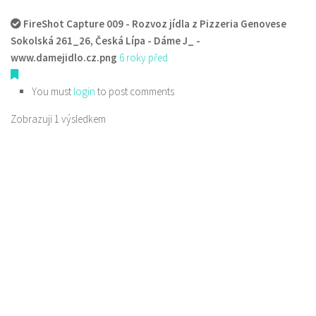
FireShot Capture 009 - Rozvoz jídla z Pizzeria Genovese
Sokolská 261_26, Česká Lípa - Dáme J_ -
www.damejidlo.cz.png
6 roky před
You must
login
to post comments
Zobrazuji 1 výsledkem