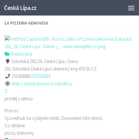
Česká Lípa.cz
Skip to content
LA PIZZERIA GENOVESE
Restaurace
Sokolská 261/26, Česká Lípa, Česko
261 Sokolská
Česká Lípa
Liberecký kraj
470 01
CZ
731009385
731009385
Web s objednávkou či nabídkou
prodej s sebou
Provoz
Vyzvednutí na výdejním místě, Dovezeme Vám domů
Co děláme
pizza, těstoviny