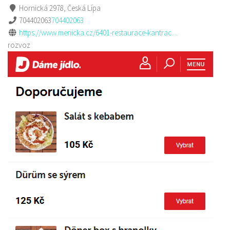
Hornická 2978, Česká Lípa
704402063
704402063
https://www.menicka.cz/6401-restaurace-kantrac....
rozvoz