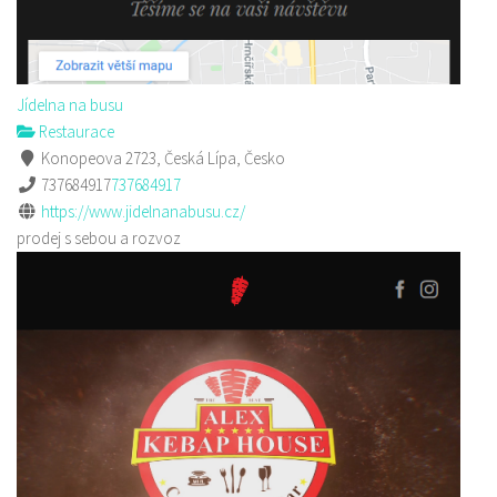
Jídelna na busu
Restaurace
Konopeova 2723, Česká Lípa, Česko
737684917
737684917
https://www.jidelnanabusu.cz/
prodej s sebou a rozvoz