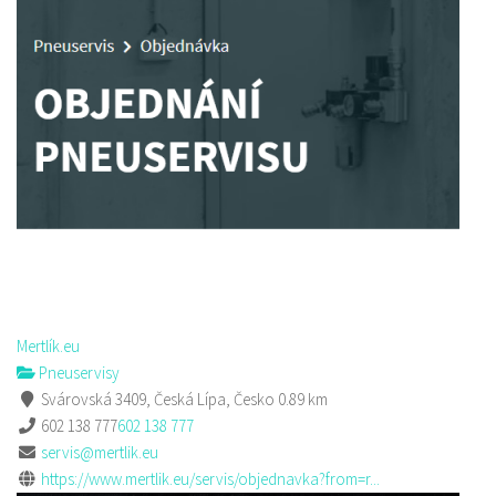
Mertlík.eu
Pneuservisy
Svárovská 3409, Česká Lípa, Česko
0.89 km
602 138 777
602 138 777
servis@mertlik.eu
https://www.mertlik.eu/servis/objednavka?from=r...