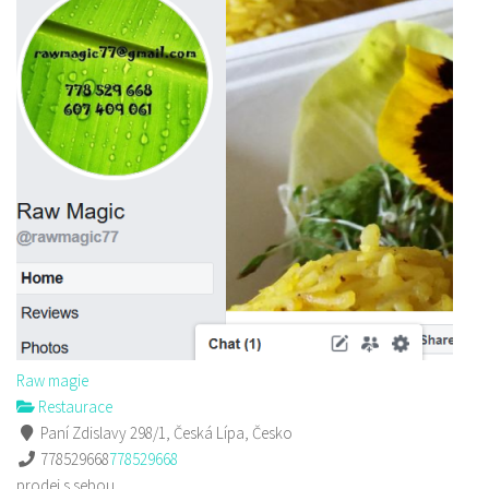
Raw magie
Restaurace
Paní Zdislavy 298/1, Česká Lípa, Česko
778529668
778529668
prodej s sebou