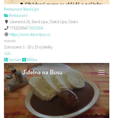
Restaurace Stará Lípa
Restaurace
Liberecká 16, Stará Lípa, Česká Lípa, Česko
775322054
775322054
https://www.stara-lipa.cz/
rozvoz
Zobrazeno 1 - 20 z 23 výsledky
«
1
2
»
Seznam
Mřížka