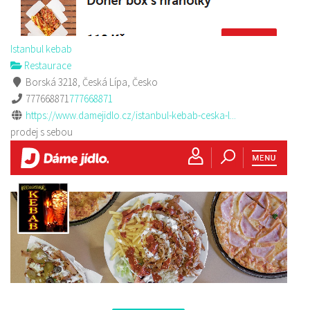
Istanbul kebab
Restaurace
Borská 3218, Česká Lípa, Česko
777668871
777668871
https://www.damejidlo.cz/istanbul-kebab-ceska-l...
prodej s sebou