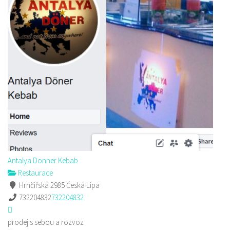
Antalya Donner Kebab
Restaurace
Hrnčířská 2985 Česká Lípa
732204832
732204832
prodej s sebou a rozvoz