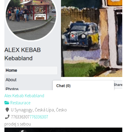
Alex Kebab Kebabland
Restaurace
U Synagogy, Česká Lípa, Česko
776336307
776336307
prodej s sebou