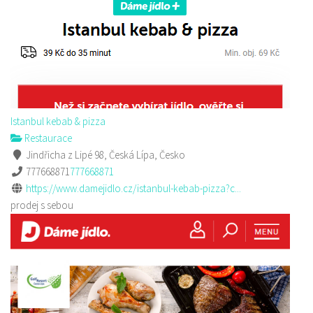
Istanbul kebab & pizza
Restaurace
Jindřicha z Lipé 98, Česká Lípa, Česko
777668871
777668871
https://www.damejidlo.cz/istanbul-kebab-pizza?c...
prodej s sebou