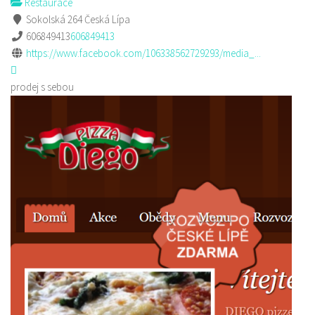
Restaurace
Sokolská 264 Česká Lípa
606849413
606849413
https://www.facebook.com/106338562729293/media_...
prodej s sebou