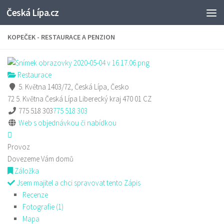
Česká Lípa.cz
Skip to content
KOPEČEK - RESTAURACE A PENZION
Restaurace
5. Května 1403/72, Česká Lípa, Česko
72 5. Května
Česká Lípa
Liberecký kraj
470 01
CZ
775 518 303
775 518 303
Web s objednávkou či nabídkou
Provoz
Dovezeme Vám domů
Záložka
Jsem majitel a chci spravovat tento Zápis
Recenze
Fotografie (1)
Mapa