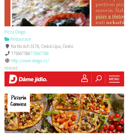
Pizza Diego
Restaurace
Na Nivách 3176, Česká Lípa, Česko
775667788
775667788
http://www.diego.cz/
rozvoz