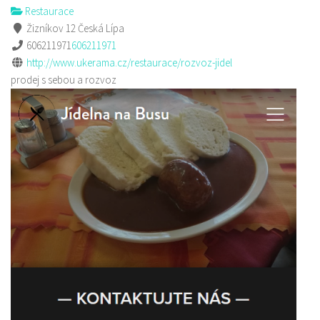
Restaurace
Žizníkov 12 Česká Lípa
606211971
606211971
http://www.ukerama.cz/restaurace/rozvoz-jidel
prodej s sebou a rozvoz