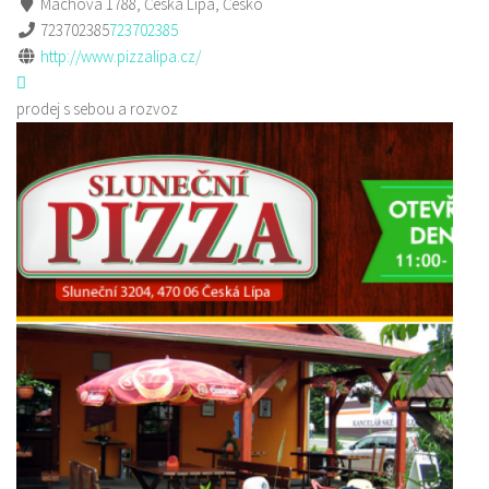
Máchova 1788, Česká Lípa, Česko
723702385
723702385
http://www.pizzalipa.cz/
prodej s sebou a rozvoz