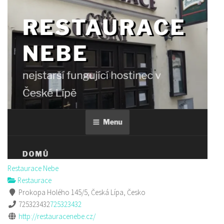
Restaurace Nebe
Restaurace
Prokopa Holého 145/5, Česká Lípa, Česko
725323432
725323432
http://restauracenebe.cz/