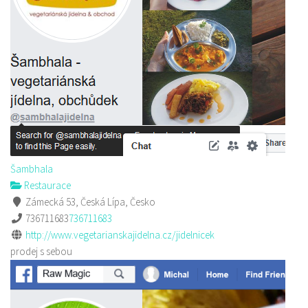
Šambhala
Restaurace
Zámecká 53, Česká Lípa, Česko
736711683
736711683
http://www.vegetarianskajidelna.cz/jidelnicek
prodej s sebou