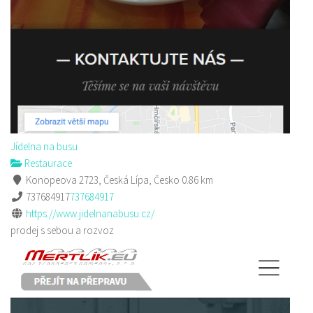
Jídelna na busu
Restaurace
Konopeova 2723, Česká Lípa, Česko
0.86 km
737684917
737684917
https://www.jidelnanabusu.cz/
prodej s sebou a rozvoz