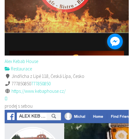
Alex Kebab House
Restaurace
Jindřicha z Lipé 118, Česká Lípa, Česko
777850850
777850850
https://www.kebaphouse.cz/
prodej s sebou