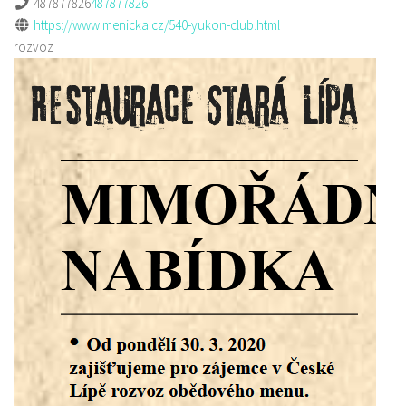
487877826
487877826
https://www.menicka.cz/540-yukon-club.html
rozvoz