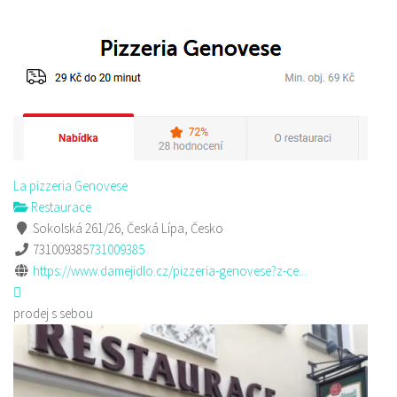
La pizzeria Genovese
Restaurace
Sokolská 261/26, Česká Lípa, Česko
731009385
731009385
https://www.damejidlo.cz/pizzeria-genovese?z-ce...
prodej s sebou