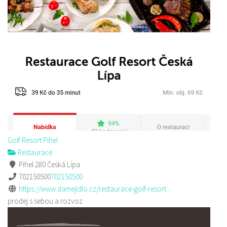
Golf Resort Pihel
Restaurace
Pihel 280 Česká Lípa
702150500
702150500
https://www.damejidlo.cz/restaurace-golf-resort...
prodej s sebou a rozvoz