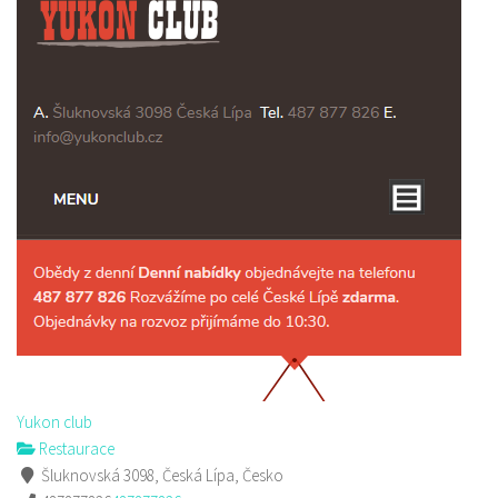
Yukon club
Restaurace
Šluknovská 3098, Česká Lípa, Česko