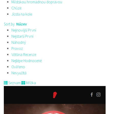
Městskou hromadnou dopravou
Chůze
Jízda na kole
Sort by:
Název
Nejnovější První
Nejstarší První
Náhodný
Provoz
Většina Recenze
Nejlépe Hodnocené
Ověřeno
Nevyužitá
Seznam
Mřížka