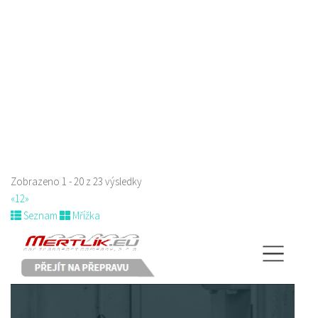
U Synagogy, Česká Lípa, Česko
776336307
776336307
prodej s sebou
Zobrazeno 1 - 20 z 23 výsledky
«
1
2
»
Seznam
Mřížka