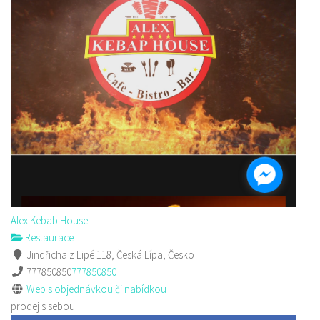
Alex Kebab House
Restaurace
Jindřicha z Lipé 118, Česká Lípa, Česko
777850850
777850850
Web s objednávkou či nabídkou
prodej s sebou