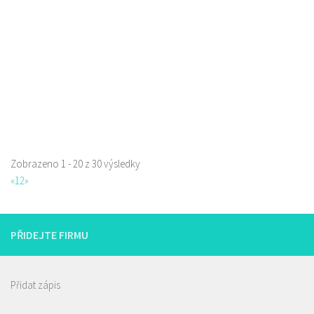
732204832
732204832
prodej s sebou a rozvoz
Zobrazeno 1 - 20 z 30 výsledky
«
1
2
»
PŘIDEJTE FIRMU
Istanbul kebab
Přidat zápis
Restaurace
Borská 3218, Česká Lípa, Česko