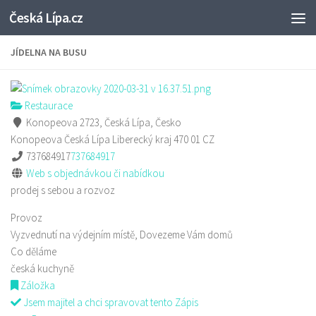
Česká Lípa.cz
Skip to content
JÍDELNA NA BUSU
Restaurace
Konopeova 2723, Česká Lípa, Česko
Konopeova
Česká Lípa
Liberecký kraj
470 01
CZ
737684917
737684917
Web s objednávkou či nabídkou
prodej s sebou a rozvoz
Provoz
Vyzvednutí na výdejním místě, Dovezeme Vám domů
Co děláme
česká kuchyně
Záložka
Jsem majitel a chci spravovat tento Zápis