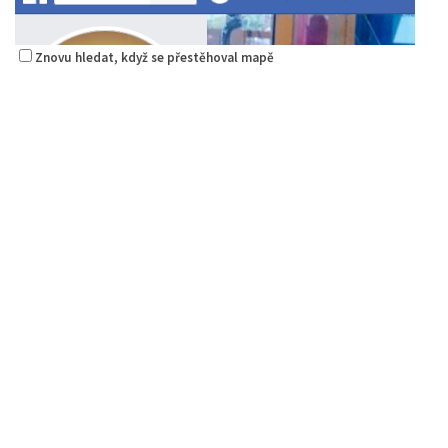
Znovu hledat, když se přestěhoval mapě
Golf Resort Pihel
Restaurace
Pihel 280 Česká Lípa
702150500
702150500
Web s objednávkou či nabídkou
prodej s sebou a rozvoz
Indická restaurace - Welcome Restaurant
Restaurace
náměstí Tomáše Garrigue Masaryka 197/30, Česká Lípa, Česko
774700414
774700414
Web s objednávkou či nabídkou
Antalya Donner Kebab
Nově otevřená indická restauce v centru České Lípy
Restaurace
Hrnčířská 2985 Česká Lípa
0.45 km