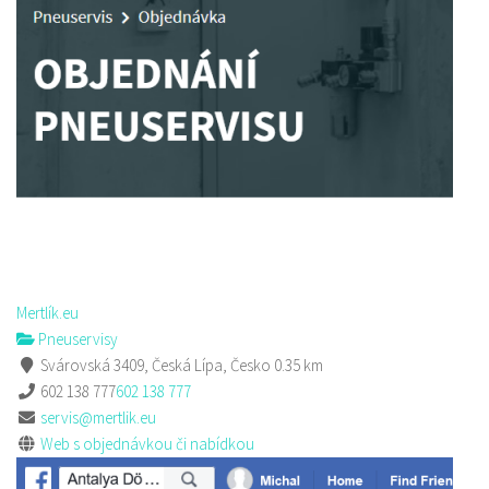
Antalya Donner Kebab
Restaurace
Hrnčířská 2985 Česká Lípa
732204832
732204832
prodej s sebou a rozvoz
Mertlík.eu
Pneuservisy
Svárovská 3409, Česká Lípa, Česko
0.35 km
602 138 777
602 138 777
servis@mertlik.eu
Web s objednávkou či nabídkou