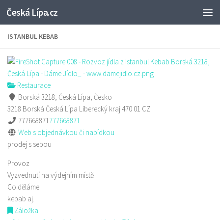
Česká Lípa.cz
Skip to content
ISTANBUL KEBAB
Restaurace
Borská 3218, Česká Lípa, Česko
3218 Borská
Česká Lípa
Liberecký kraj
470 01
CZ
777668871
777668871
Web s objednávkou či nabídkou
prodej s sebou
Provoz
Vyzvednutí na výdejním místě
Co děláme
kebab aj.
Záložka