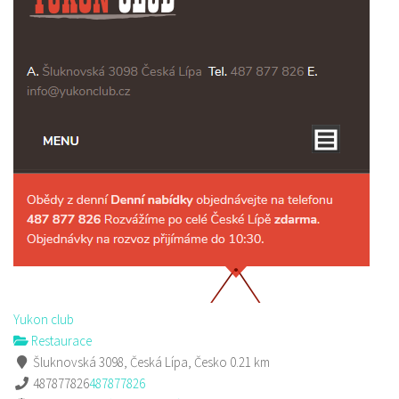
Sushi bar
Restaurace
Sokolská 264 Česká Lípa
606849413
606849413
Web s objednávkou či nabídkou
prodej s sebou
Yukon club
Restaurace
Šluknovská 3098, Česká Lípa, Česko
0.21 km
487877826
487877826