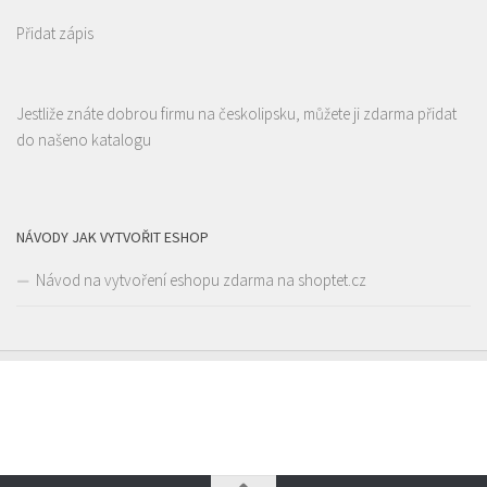
Přidat zápis
Jestliže znáte dobrou firmu na českolipsku, můžete ji zdarma přidat
Kantráč
do našeno katalogu
Restaurace
Hornická 2978, Česká Lípa
1.05 km
704402063
704402063
Web s objednávkou či nabídkou
NÁVODY JAK VYTVOŘIT ESHOP
rozvoz
Návod na vytvoření eshopu zdarma na shoptet.cz
Restaurace Nebe
Restaurace