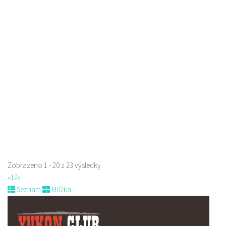
Raw magie
Restaurace
Paní Zdislavy 298/1, Česká Lípa, Česko
778529668
778529668
prodej s sebou
Zobrazeno 1 - 20 z 23 výsledky
«
1
2
»
Seznam
Mřížka