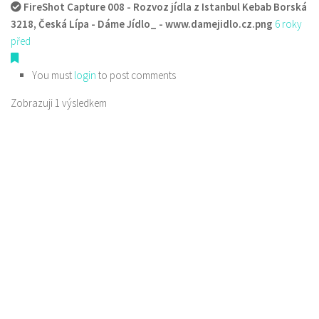
FireShot Capture 008 - Rozvoz jídla z Istanbul Kebab Borská
3218, Česká Lípa - Dáme Jídlo_ - www.damejidlo.cz.png
6 roky
před
You must
login
to post comments
Zobrazuji 1 výsledkem