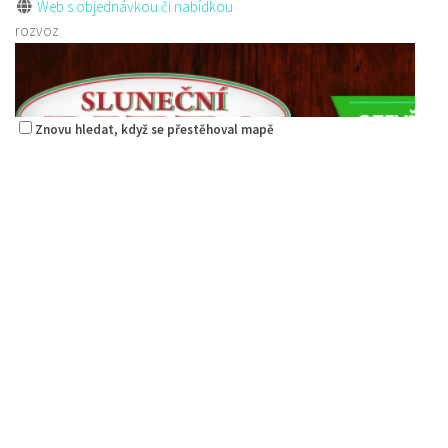
Web s objednávkou či nabídkou
rozvoz
Znovu hledat, když se přestěhoval mapě
Pizza Diego
Restaurace
Na Nivách 3176, Česká Lípa, Česko
775667788
775667788
Web s objednávkou či nabídkou
rozvoz