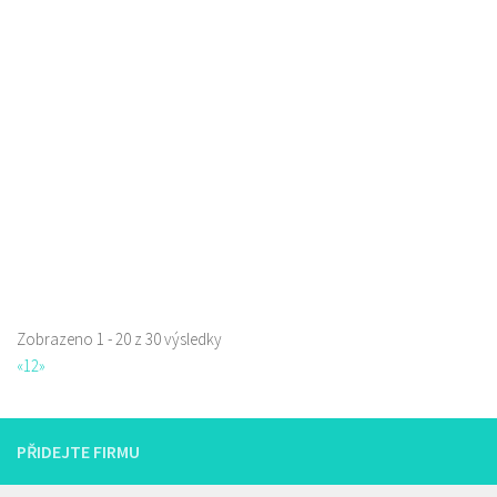
Pizzerie Sluneční
Restaurace
Sluneční 3204, Česká Lípa, Česko
0.74 km
777135026
777135026
Web s objednávkou či nabídkou
prodej s sebou a rozvoz
Zobrazeno 1 - 20 z 30 výsledky
La pizzeria Genovese
«
1
2
»
Restaurace
Sokolská 261/26, Česká Lípa, Česko
731009385
731009385
PŘIDEJTE FIRMU
Web s objednávkou či nabídkou
prodej s sebou