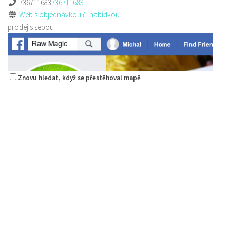
736711683
736711683
Web s objednávkou či nabídkou
prodej s sebou
Znovu hledat, když se přestěhoval mapě