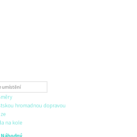
Směry
tskou hromadnou dopravou
ůze
da na kole
:
Náhodný