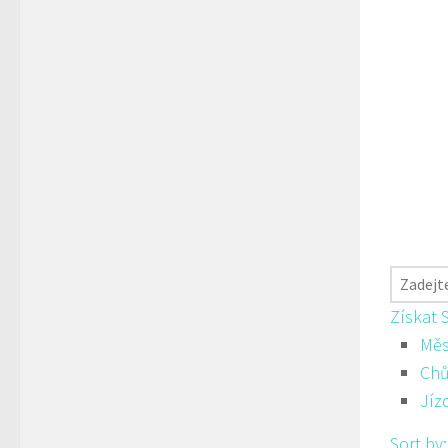
Získat 
Měs
Ch
Jíz
Sort by