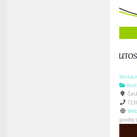
Restau
Rest
Česk
723
Web
prodej 