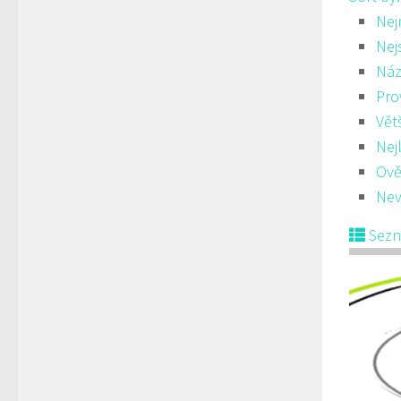
Nej
Nej
Náz
Pro
Vět
Nej
Ově
Nev
Sez