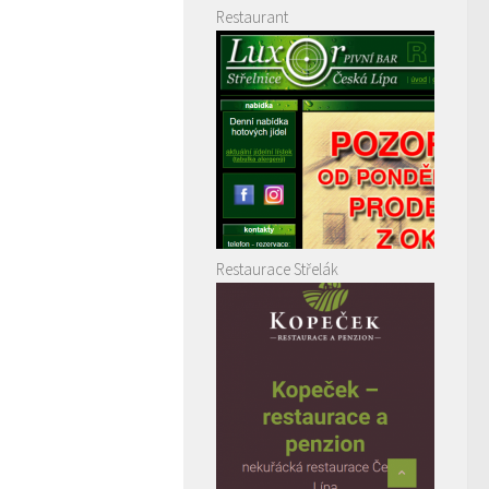
Restaurant
Restaurace Střelák