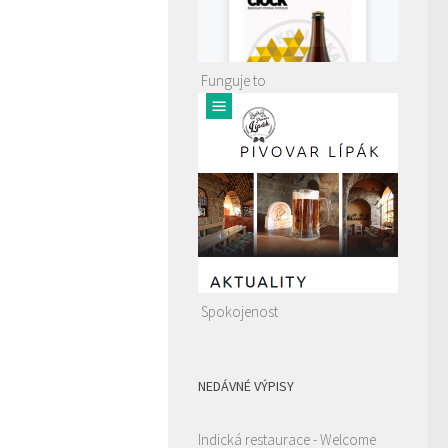
Funguje to
Spokojenost
NEDÁVNÉ VÝPISY
Indická restaurace - Welcome