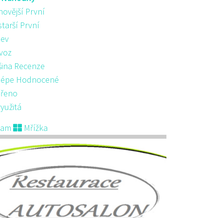
novější První
starší První
ev
voz
šina Recenze
lépe Hodnocené
řeno
yužitá
nam
Mřížka