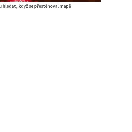
 hledat, když se přestěhoval mapě
iego
aurace
ivách 3176, Česká Lípa, Česko