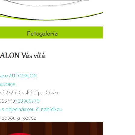
race AUTOSALON
aurace
á 2725, Česká Lípa, Česko
066779
723066779
 s objednávkou či nabídkou
s sebou a rozvoz