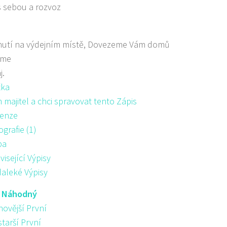
s sebou a rozvoz
nutí na výdejním místě, Dovezeme Vám domů
áme
j.
žka
majitel a chci spravovat tento Zápis
enze
ografie (1)
pa
visející Výpisy
aleké Výpisy
:
Náhodný
novější První
starší První