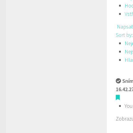
Hod
Vst
Napsat
Sort by
Nej
Nej
Hla
Sním
16.42.2
You
Zobrazu