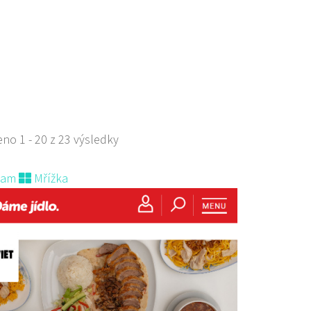
667788
775667788
 s objednávkou či nabídkou
no 1 - 20 z 23 výsledky
nam
Mřížka