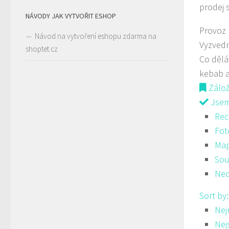
prodej 
NÁVODY JAK VYTVOŘIT ESHOP
Provoz
Návod na vytvoření eshopu zdarma na
Vyzved
shoptet.cz
Co děl
kebab a
Zálo
Jsem 
Rec
Fot
Ma
Sou
Ned
Sort by
Nej
Nej