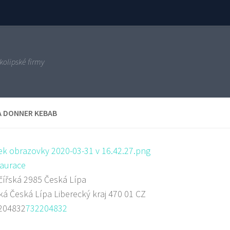
kolipské firmy
A DONNER KEBAB
aurace
ířská 2985 Česká Lípa
ká
Česká Lípa
Liberecký kraj
470 01
CZ
204832
732204832