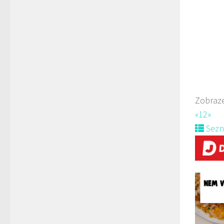
775
Web
rozvoz
Zobraze
«
1
2
»
Sez