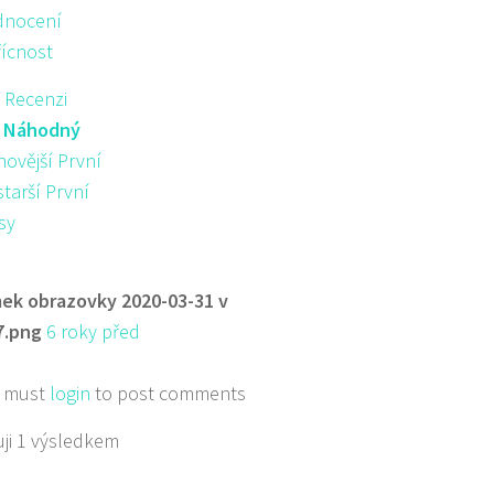
nocení
řícnost
 Recenzi
:
Náhodný
novější První
starší První
sy
ek obrazovky 2020-03-31 v
7.png
6 roky před
 must
login
to post comments
ji 1 výsledkem