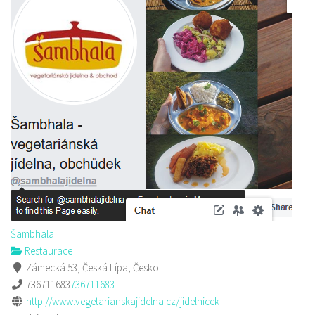
Šambhala
Restaurace
Zámecká 53, Česká Lípa, Česko
736711683
736711683
http://www.vegetarianskajidelna.cz/jidelnicek