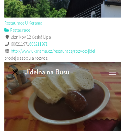
Restaurace U Kerama
Restaurace
Žizníkov 12 Česká Lípa
606211971
606211971
http://www.ukerama.cz/restaurace/rozvoz-jidel
prodej s sebou a rozvoz