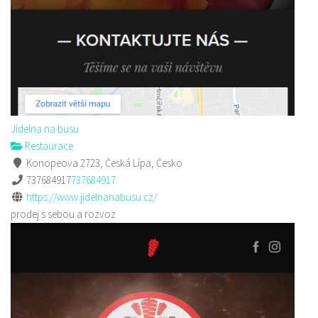
Jídelna na busu
Restaurace
Konopeova 2723, Česká Lípa, Česko
737684917
737684917
https://www.jidelnanabusu.cz/
prodej s sebou a rozvoz