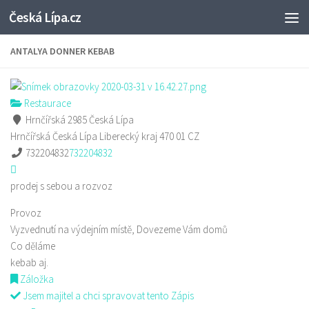
Česká Lípa.cz
Skip to content
ANTALYA DONNER KEBAB
Restaurace
Hrnčířská 2985 Česká Lípa
Hrnčířská
Česká Lípa
Liberecký kraj
470 01
CZ
732204832
732204832
prodej s sebou a rozvoz
Provoz
Vyzvednutí na výdejním místě, Dovezeme Vám domů
Co děláme
kebab aj.
Záložka
Jsem majitel a chci spravovat tento Zápis