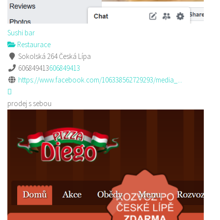
Sushi bar
Restaurace
Sokolská 264 Česká Lípa
606849413
606849413
https://www.facebook.com/106338562729293/media_...
prodej s sebou