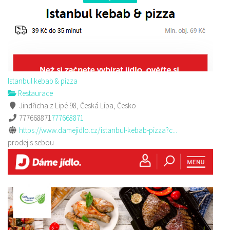
Istanbul kebab & pizza
Restaurace
Jindřicha z Lipé 98, Česká Lípa, Česko
777668871
777668871
https://www.damejidlo.cz/istanbul-kebab-pizza?c...
prodej s sebou