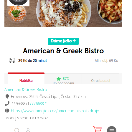
American & Greek Bistro
Erbenova 2906, Česká Lípa, Česko
0.27 km
777668871
777668871
https://www.damejidlo.cz/american-bistro?zdroj=...
prodej s sebou a rozvoz