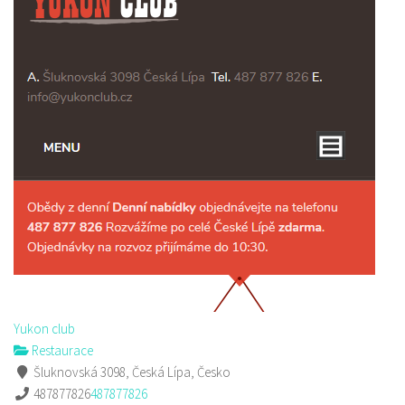
Yukon club
Restaurace
Šluknovská 3098, Česká Lípa, Česko
487877826
487877826