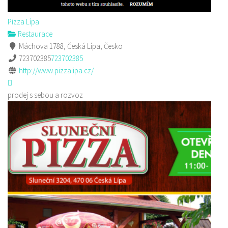
Pizza Lípa
Restaurace
Máchova 1788, Česká Lípa, Česko
723702385
723702385
http://www.pizzalipa.cz/
prodej s sebou a rozvoz