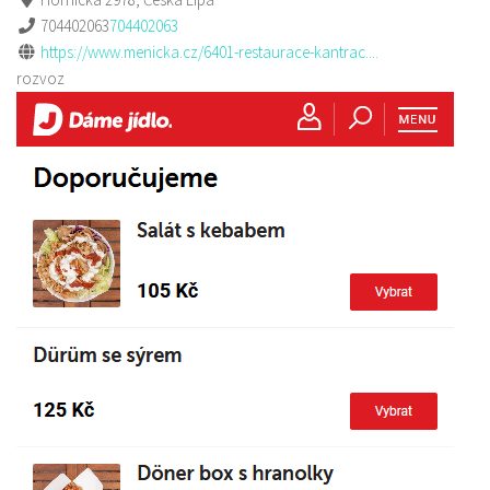
704402063
704402063
https://www.menicka.cz/6401-restaurace-kantrac....
rozvoz