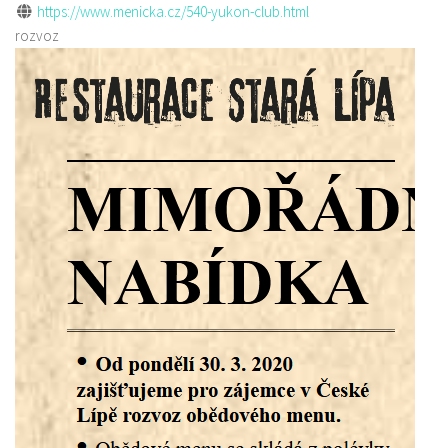
https://www.menicka.cz/540-yukon-club.html
rozvoz