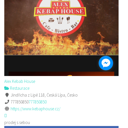
Alex Kebab House
Restaurace
Jindřicha z Lipé 118, Česká Lípa, Česko
777850850
777850850
https://www.kebaphouse.cz/
prodej s sebou