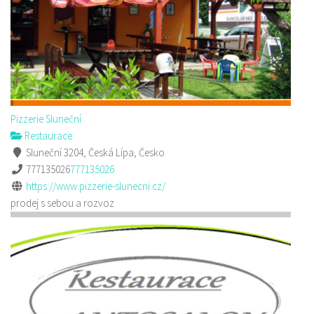
Pizzerie Sluneční
Restaurace
Sluneční 3204, Česká Lípa, Česko
777135026
777135026
https://www.pizzerie-slunecni.cz/
prodej s sebou a rozvoz