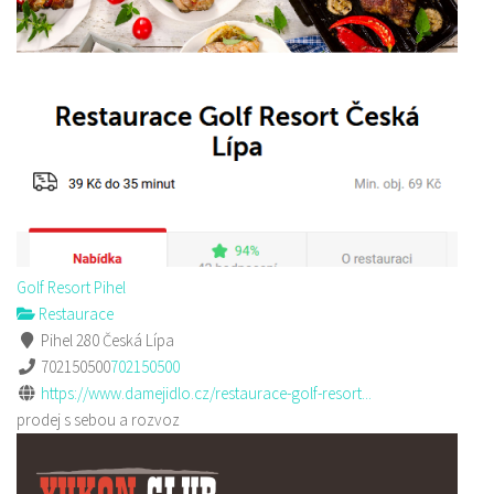
Golf Resort Pihel
Restaurace
Pihel 280 Česká Lípa
702150500
702150500
https://www.damejidlo.cz/restaurace-golf-resort...
prodej s sebou a rozvoz