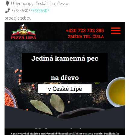
U Synagogy, Česká Lípa, Česko
776336307
776336307
prodej s sebou