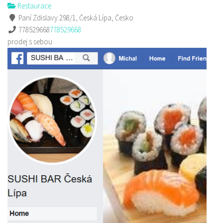
Restaurace
Paní Zdislavy 298/1, Česká Lípa, Česko
778529668
778529668
prodej s sebou