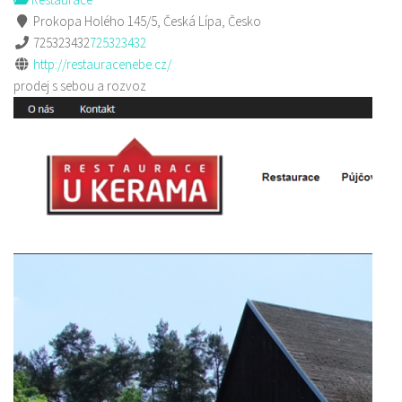
Prokopa Holého 145/5, Česká Lípa, Česko
725323432
725323432
http://restauracenebe.cz/
prodej s sebou a rozvoz