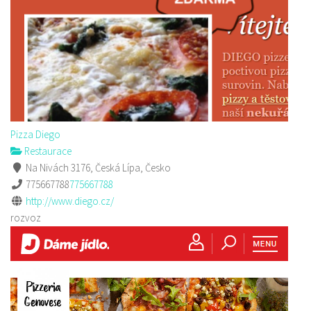
Pizza Diego
Restaurace
Na Nivách 3176, Česká Lípa, Česko
775667788
775667788
http://www.diego.cz/
rozvoz