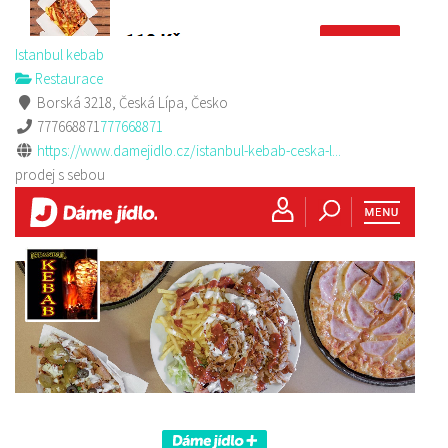
Istanbul kebab
Restaurace
Borská 3218, Česká Lípa, Česko
777668871
777668871
https://www.damejidlo.cz/istanbul-kebab-ceska-l...
prodej s sebou