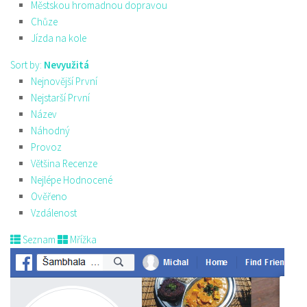
Městskou hromadnou dopravou
Chůze
Jízda na kole
Sort by:
Nevyužitá
Nejnovější První
Nejstarší První
Název
Náhodný
Provoz
Většina Recenze
Nejlépe Hodnocené
Ověřeno
Vzdálenost
Seznam
Mřížka