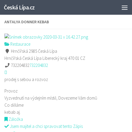
Česká Lípa.cz
Skip to content
ANTALYA DONNER KEBAB
Restaurace
Hrnčířská 2985 Česká Lípa
Hrnčířská
Česká Lípa
Liberecký kraj
470 01
CZ
732204832
732204832
prodej s sebou a rozvoz
Provoz
Vyzvednutí na výdejním místě, Dovezeme Vám domů
Co děláme
kebab aj.
Záložka
Jsem majitel a chci spravovat tento Zápis