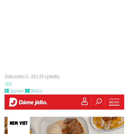
Paní Zdislavy 298/1, Česká Lípa, Česko
778529668
778529668
prodej s sebou
Zobrazeno 1 - 20 z 23 výsledky
«
1
2
»
Seznam
Mřížka