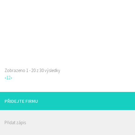
Zobrazeno 1 - 20 z 30 výsledky
La pizzeria Genovese
«
1
2
»
Restaurace
Sokolská 261/26, Česká Lípa, Česko
731009385
731009385
PŘIDEJTE FIRMU
Web s objednávkou či nabídkou
prodej s sebou
Přidat zápis
Andy Potraviny a Drogerie
Potraviny