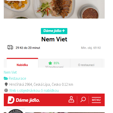
Sushi bar
Restaurace
Sokolská 264 Česká Lípa
606849413
606849413
Web s objednávkou či nabídkou
prodej s sebou
Nem Viet
Restaurace
Hrnčířská 2964, Česká Lípa, Česko
0.12 km
Web s objednávkou či nabídkou