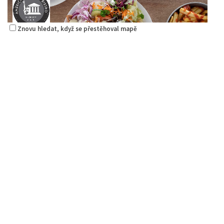
Znovu hledat, když se přestěhoval mapě
Pizza Diego
Restaurace
Na Nivách 3176, Česká Lípa, Česko
775667788
775667788
Web s objednávkou či nabídkou
rozvoz
American & Greek Bistro
Erbenova 2906, Česká Lípa, Česko
0.27 km
777668871
777668871
Web s objednávkou či nabídkou
prodej s sebou a rozvoz