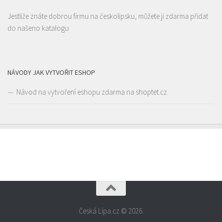
Erbenova 2906, Česká Lípa, Česko
0.27 km
Jestliže znáte dobrou firmu na českolipsku, můžete ji zdarma přidat
731 655 800
731 655 800
do našeno katalogu
prodej@eandy.cz
Web s objednávkou či nabídkou
Informace o dopravě na https://www.eandy.cz/jak-nakupovat/
NÁVODY JAK VYTVOŘIT ESHOP
Návod na vytvoření eshopu zdarma na shoptet.cz
Restaurace Nebe
Restaurace
Prokopa Holého 145/5, Česká Lípa, Česko
725323432
725323432
Česká Lípa.cz © 2026.
Web s objednávkou či nabídkou