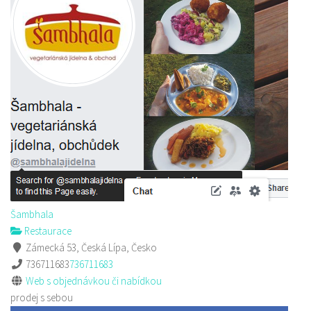
Šambhala
Restaurace
Zámecká 53, Česká Lípa, Česko
736711683
736711683
Web s objednávkou či nabídkou
prodej s sebou