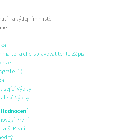
utí na výdejním místě
áme
žka
majitel a chci spravovat tento Zápis
enze
ografie (1)
pa
visející Výpisy
aleké Výpisy
:
Hodnocení
novější První
starší První
hodný