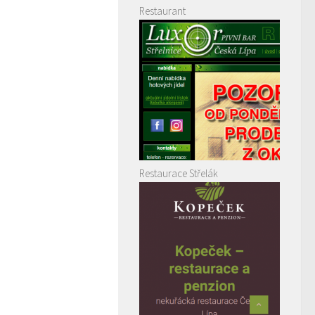
Restaurant
Restaurace Střelák