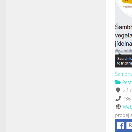
Šambha
Rest
Záme
736
Web
prodej 