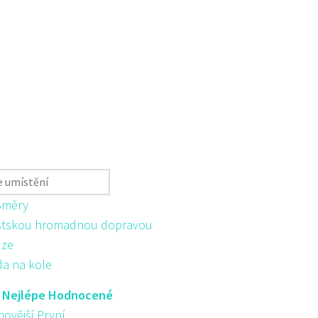
Směry
tskou hromadnou dopravou
ůze
da na kole
:
Nejlépe Hodnocené
novější První