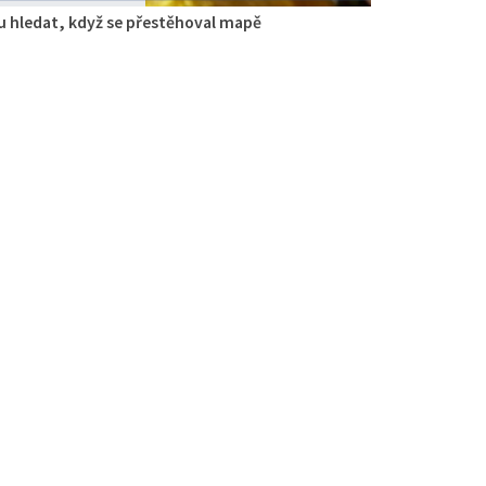
 hledat, když se přestěhoval mapě
gie
aurace
 Zdislavy 298/1, Česká Lípa, Česko