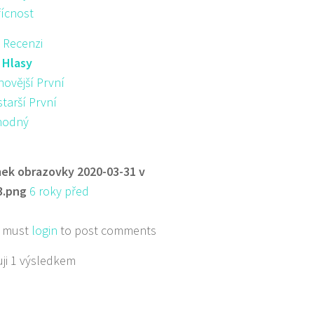
řícnost
 Recenzi
:
Hlasy
novější První
starší První
hodný
ek obrazovky 2020-03-31 v
3.png
6 roky před
 must
login
to post comments
ji 1 výsledkem