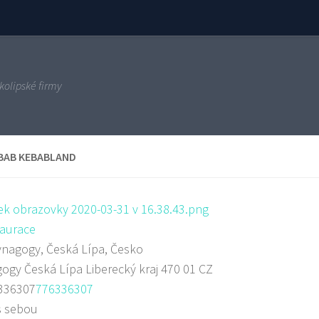
kolipské firmy
BAB KEBABLAND
aurace
nagogy, Česká Lípa, Česko
gogy
Česká Lípa
Liberecký kraj
470 01
CZ
336307
776336307
s sebou