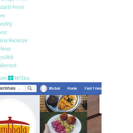
starší První
ev
hodný
voz
šina Recenze
řeno
yužitá
álenost
nam
Mřížka