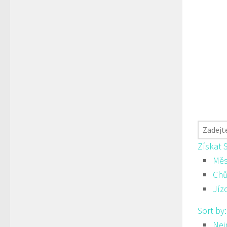
Získat 
Měs
Ch
Jíz
Sort by
Nej