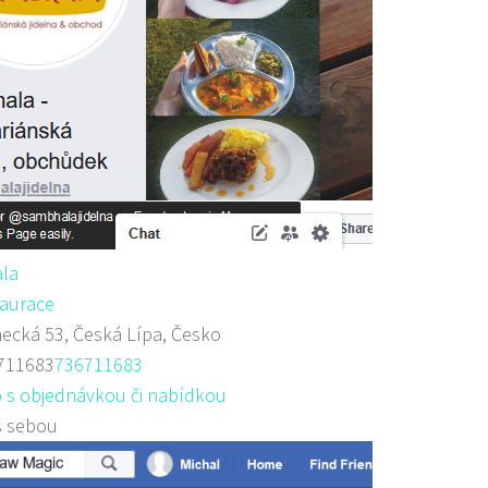
la
aurace
cká 53, Česká Lípa, Česko
711683
736711683
 s objednávkou či nabídkou
s sebou