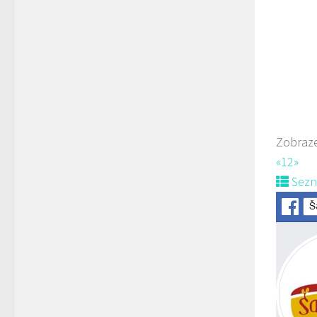
778
prodej 
Zobraze
«
1
2
»
Sez