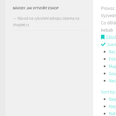
Provoz
NÁVODY JAK VYTVOŘIT ESHOP
Vyzvedn
Návod na vytvoření eshopu zdarma na
Co děl
shoptet.cz
kebab
Zálo
Jsem 
Rec
Fot
Ma
Sou
Ned
Sort by
Nej
Nej
Ná