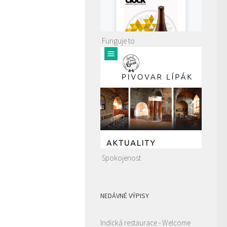
Funguje to
Spokojenost
NEDÁVNÉ VÝPISY
Indická restaurace - Welcome