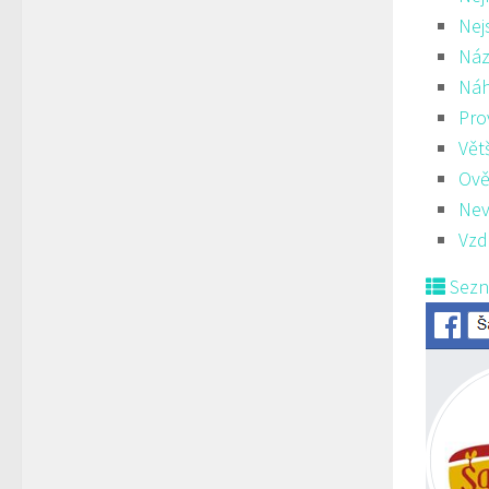
Nej
Náz
Ná
Pro
Vět
Ově
Nev
Vzd
Sez