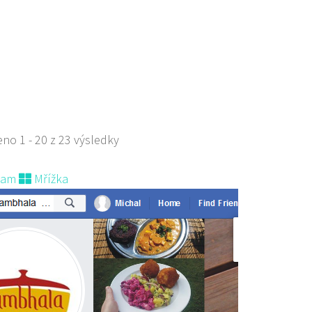
529668
778529668
s sebou
no 1 - 20 z 23 výsledky
nam
Mřížka