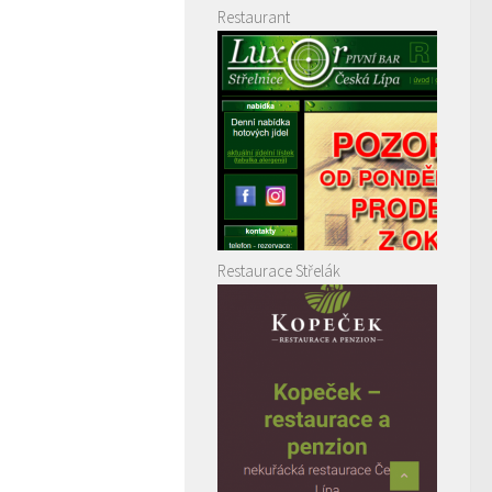
Restaurant
Restaurace Střelák