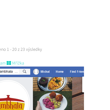
 s objednávkou či nabídkou
s sebou
no 1 - 20 z 23 výsledky
nam
Mřížka