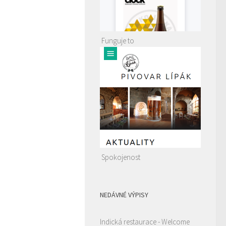
Funguje to
Spokojenost
NEDÁVNÉ VÝPISY
Indická restaurace - Welcome