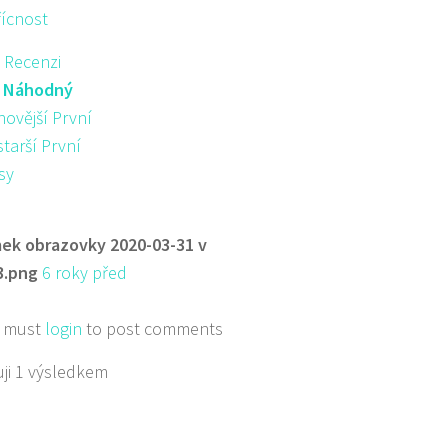
řícnost
 Recenzi
:
Náhodný
novější První
starší První
sy
ek obrazovky 2020-03-31 v
3.png
6 roky před
 must
login
to post comments
ji 1 výsledkem