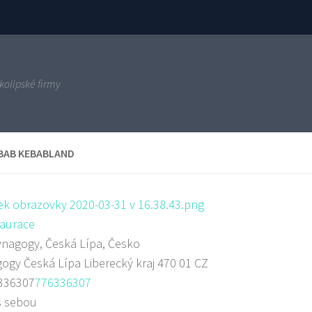
kolipské firmy
BAB KEBABLAND
aurace
nagogy, Česká Lípa, Česko
gogy
Česká Lípa
Liberecký kraj
470 01
CZ
336307
776336307
s sebou