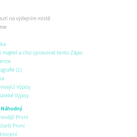
utí na výdejním místě
áme
žka
majitel a chci spravovat tento Zápis
enze
ografie (1)
pa
visející Výpisy
aleké Výpisy
:
Náhodný
novější První
starší První
nocení