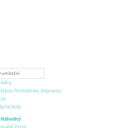
Směry
tskou hromadnou dopravou
ůze
da na kole
:
Náhodný
novější První