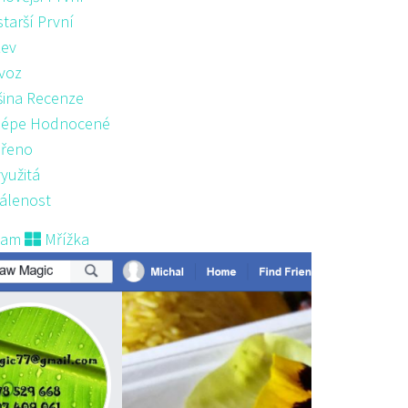
starší První
ev
voz
šina Recenze
lépe Hodnocené
řeno
yužitá
álenost
nam
Mřížka