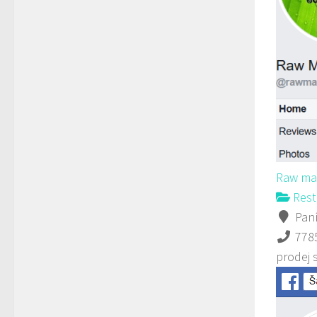
Raw ma
Rest
Paní
778
prodej 