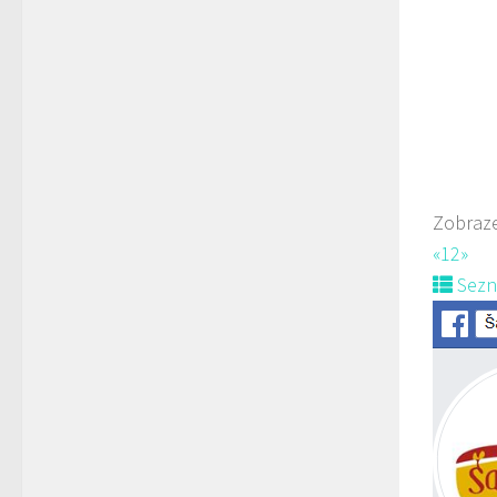
Web
prodej 
Zobraze
«
1
2
»
Sez