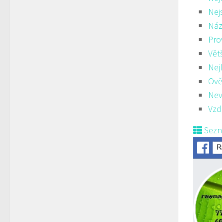
Nej
Náz
Pro
Vět
Nej
Ově
Nev
Vzd
Sez