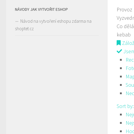
Provoz
NÁVODY JAK VYTVOŘIT ESHOP
Vyzvedn
Návod na vytvoření eshopu zdarma na
Co děl
shoptet.cz
kebab
Zálo
Jsem 
Rec
Fot
Ma
Sou
Ned
Sort by
Nej
Nej
Hod