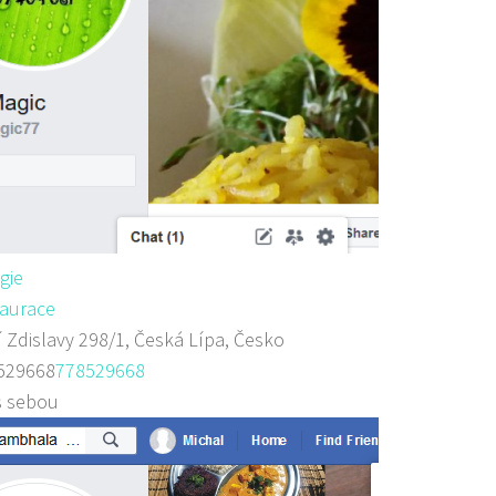
gie
aurace
 Zdislavy 298/1, Česká Lípa, Česko
529668
778529668
s sebou