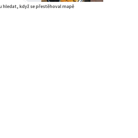
 hledat, když se přestěhoval mapě
la
aurace
cká 53, Česká Lípa, Česko
711683
736711683