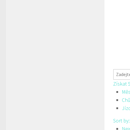
Získat 
Měs
Ch
Jíz
Sort by
Nej