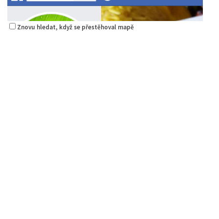
Znovu hledat, když se přestěhoval mapě
Raw magie
Restaurace
Paní Zdislavy 298/1, Česká Lípa, Česko