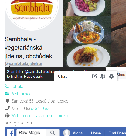
Šambhala
Restaurace
Zámecká 53, Česká Lípa, Česko
736711683
736711683
Web s objednávkou či nabídkou
prodej s sebou