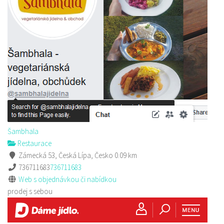
Sushi bar
Restaurace
Sokolská 264 Česká Lípa
606849413
606849413
Web s objednávkou či nabídkou
prodej s sebou
Šambhala
Restaurace
Zámecká 53, Česká Lípa, Česko
0.09 km
736711683
736711683
Web s objednávkou či nabídkou
prodej s sebou