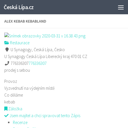
Česká Lípa.cz
Skip to content
ALEX KEBAB KEBABLAND
Restaurace
U Synagogy, Česká Lípa, Česko
U Synagogy
Česká Lípa
Liberecký kraj
470 01
CZ
776336307
776336307
prodej s sebou
Provoz
Vyzvednutí na výdejním místě
Co děláme
kebab
Záložka
Jsem majitel a chci spravovat tento Zápis
Recenze