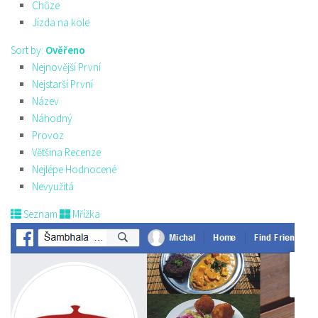
Chůze
Jízda na kole
Sort by:
Ověřeno
Nejnovější První
Nejstarší První
Název
Náhodný
Provoz
Většina Recenze
Nejlépe Hodnocené
Nevyužitá
Seznam
Mřížka