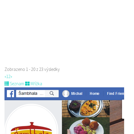
778529668
778529668
prodej s sebou
Zobrazeno 1 - 20 z 23 výsledky
«
1
2
»
Seznam
Mřížka