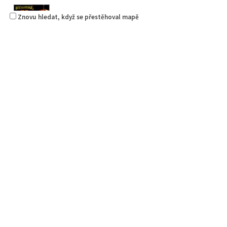
Znovu hledat, když se přestěhoval mapě
Pizza Diego
Restaurace
Na Nivách 3176, Česká Lípa, Česko
775667788
775667788
Web s objednávkou či nabídkou
rozvoz
Istanbul kebab & pizza
Restaurace
Jindřicha z Lipé 98, Česká Lípa, Česko
0.22 km
777668871
777668871