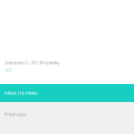
Web s objednávkou či nabídkou
prodej s sebou
Zobrazeno 1 - 20 z 30 výsledky
La pizzeria Genovese
«
1
2
»
Restaurace
Sokolská 261/26, Česká Lípa, Česko
731009385
731009385
PŘIDEJTE FIRMU
Web s objednávkou či nabídkou
prodej s sebou
Přidat zápis