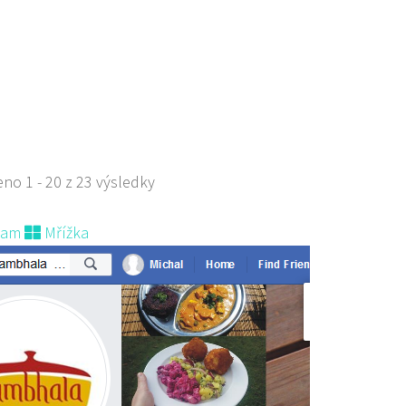
529668
778529668
s sebou
no 1 - 20 z 23 výsledky
nam
Mřížka