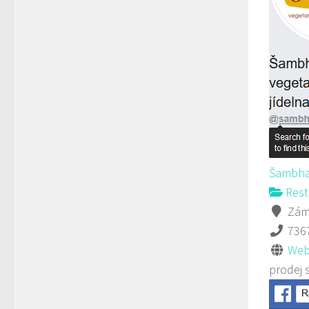
Šambha
Rest
Záme
736
Web
prodej 