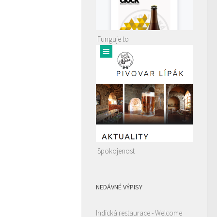
Funguje to
Spokojenost
NEDÁVNÉ VÝPISY
Indická restaurace - Welcome