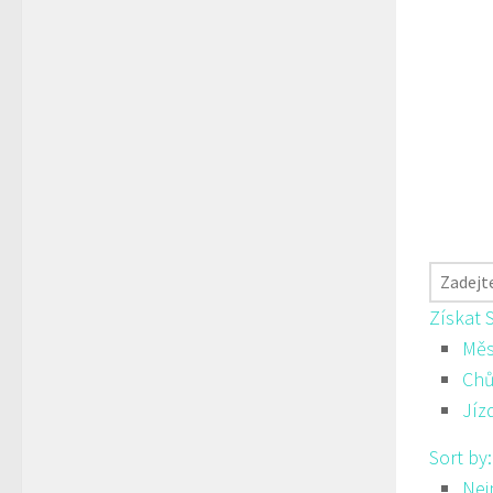
Získat 
Měs
Ch
Jíz
Sort by
Nej