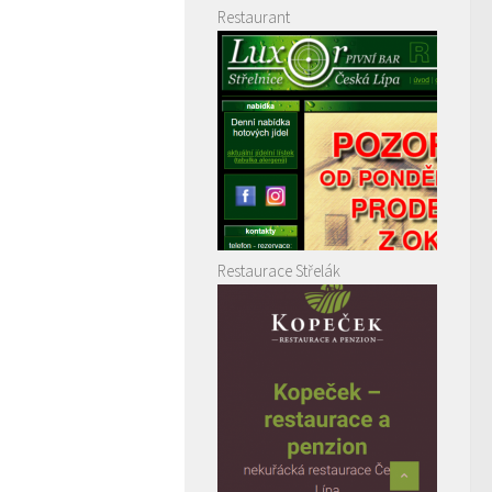
Restaurant
Restaurace Střelák