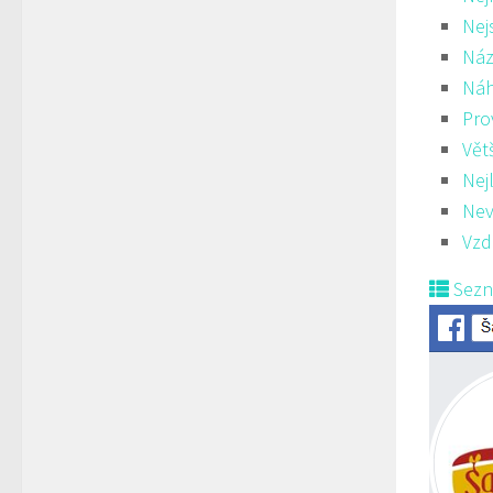
Nej
Náz
Ná
Pro
Vět
Nej
Nev
Vzd
Sez