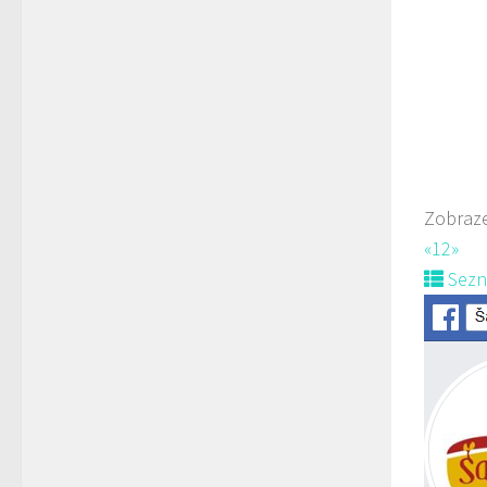
778
prodej 
Zobraze
«
1
2
»
Sez