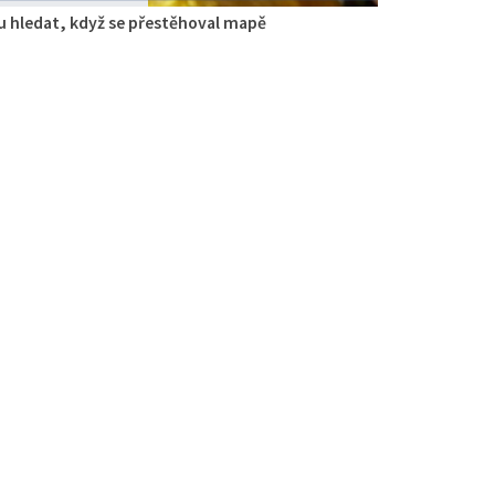
 hledat, když se přestěhoval mapě
gie
aurace
 Zdislavy 298/1, Česká Lípa, Česko