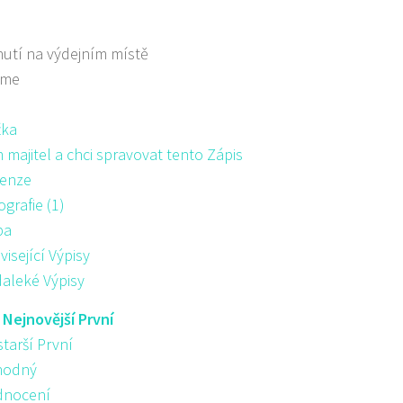
utí na výdejním místě
áme
žka
majitel a chci spravovat tento Zápis
enze
ografie (1)
pa
visející Výpisy
aleké Výpisy
:
Nejnovější První
starší První
hodný
nocení