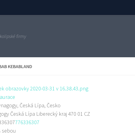
kolipské firmy
BAB KEBABLAND
aurace
nagogy, Česká Lípa, Česko
gogy
Česká Lípa
Liberecký kraj
470 01
CZ
336307
776336307
s sebou