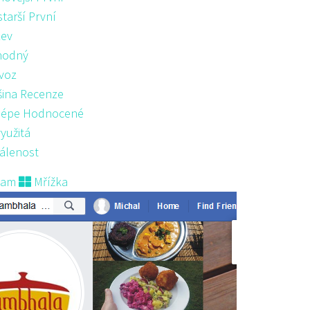
starší První
ev
hodný
voz
šina Recenze
lépe Hodnocené
yužitá
álenost
nam
Mřížka