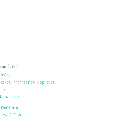
Směry
tskou hromadnou dopravou
ůze
da na kole
:
Ověřeno
novější První