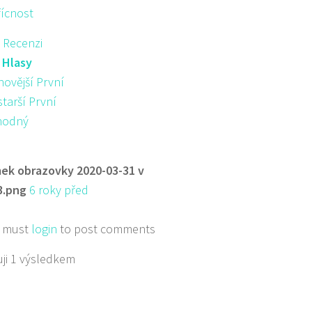
řícnost
 Recenzi
:
Hlasy
novější První
starší První
hodný
ek obrazovky 2020-03-31 v
3.png
6 roky před
 must
login
to post comments
ji 1 výsledkem