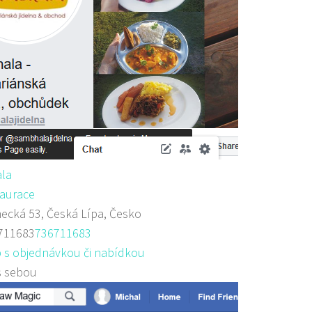
la
aurace
cká 53, Česká Lípa, Česko
711683
736711683
 s objednávkou či nabídkou
s sebou