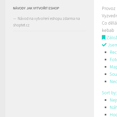
Provoz
NÁVODY JAK VYTVOŘIT ESHOP
Vyzvedn
Návod na vytvoření eshopu zdarma na
Co děl
shoptet.cz
kebab
Zálo
Jsem 
Rec
Fot
Ma
Sou
Ned
Sort by
Nej
Ná
Hod