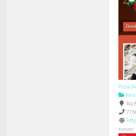
Pizza D
Rest
Na N
775
http
rozvoz