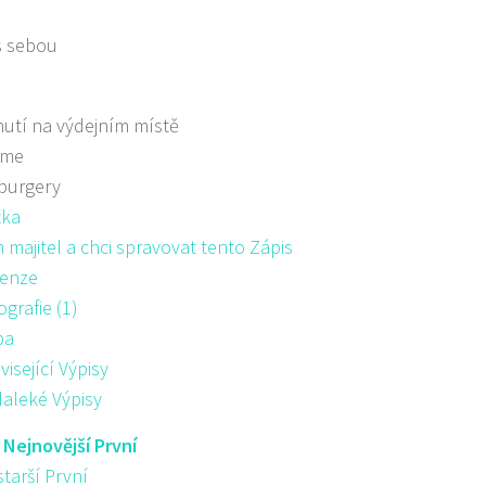
s sebou
utí na výdejním místě
áme
burgery
žka
majitel a chci spravovat tento Zápis
enze
ografie (1)
pa
visející Výpisy
aleké Výpisy
:
Nejnovější První
starší První