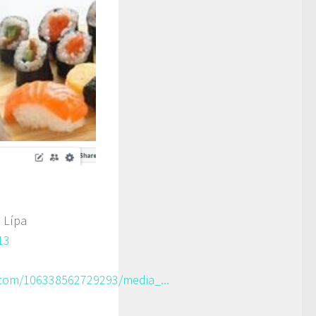
 Lípa
13
com/106338562729293/media_...