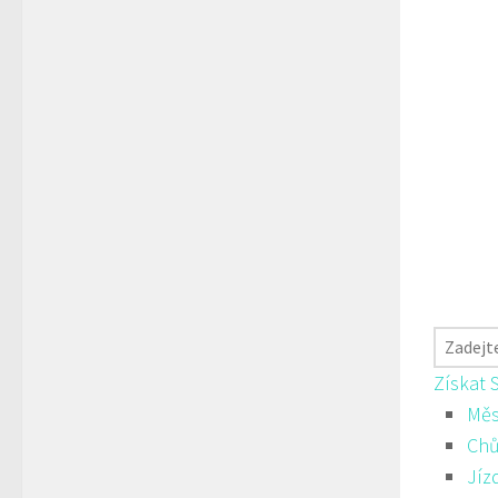
Získat 
Měs
Ch
Jíz