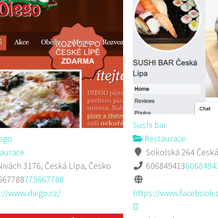
Sushi bar
iego
Restaurace
aurace
Sokolská 264 Česká
ivách 3176, Česká Lípa, Česko
606849413
6068494
667788
775667788
://www.diego.cz/
https://www.facebook.