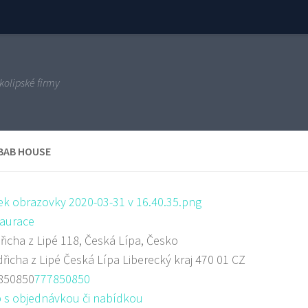
kolipské firmy
BAB HOUSE
aurace
řicha z Lipé 118, Česká Lípa, Česko
dřicha z Lipé
Česká Lípa
Liberecký kraj
470 01
CZ
850850
777850850
 s objednávkou či nabídkou