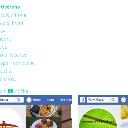
:
Ověřeno
novější První
starší První
ev
hodný
voz
šina Recenze
lépe Hodnocené
yužitá
álenost
nam
Mřížka