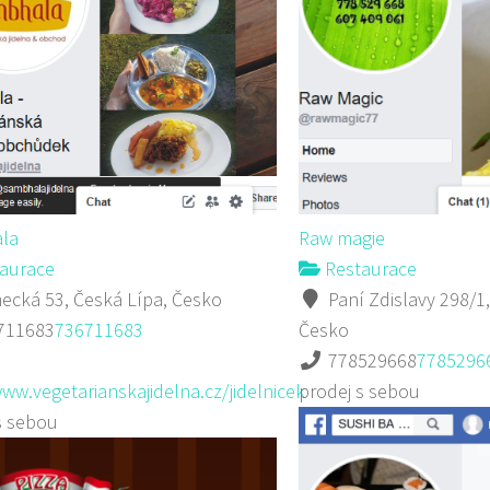
la
Raw magie
aurace
Restaurace
cká 53, Česká Lípa, Česko
Paní Zdislavy 298/1,
711683
736711683
Česko
778529668
7785296
www.vegetarianskajidelna.cz/jidelnicek
prodej s sebou
s sebou