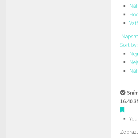
Ná
Hod
Vst
Napsat
Sort by
Nej
Nej
Ná
Sním
16.40.3
You
Zobrazu