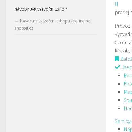
NÁVODY JAK VYTVOŘIT ESHOP
prodej 
Návod na vytvoření eshopu zdarma na
Provoz
shoptet.cz
Vyzvedn
Co děl
kebab, 
Zálo
Jsem 
Rec
Fot
Ma
Sou
Ned
Sort by
Nej