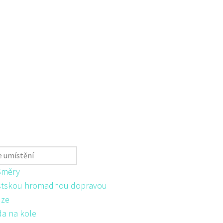
Směry
tskou hromadnou dopravou
ůze
da na kole