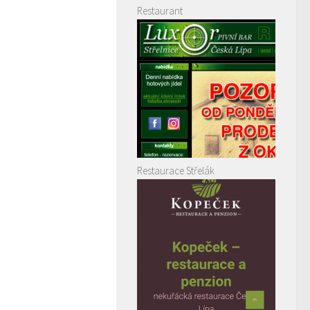
Restaurant
Restaurace Střelák