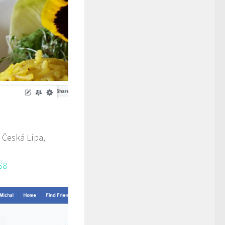
 Česká Lípa,
68