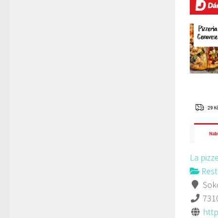
La pizz
Rest
Soko
731
http