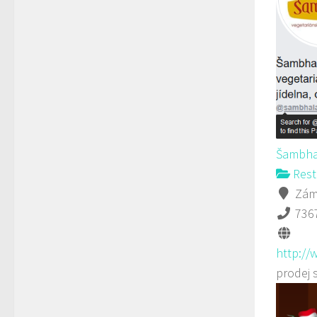
Šambha
Rest
Záme
736
http://
prodej 