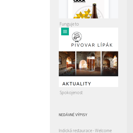
Funguje to
Spokojenost
NEDÁVNÉ VÝPISY
Indická restaurace - Welcome