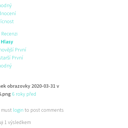
hodný
nocení
řícnost
 Recenzi
:
Hlasy
novější První
starší První
hodný
ek obrazovky 2020-03-31 v
5.png
6 roky před
 must
login
to post comments
ji 1 výsledkem