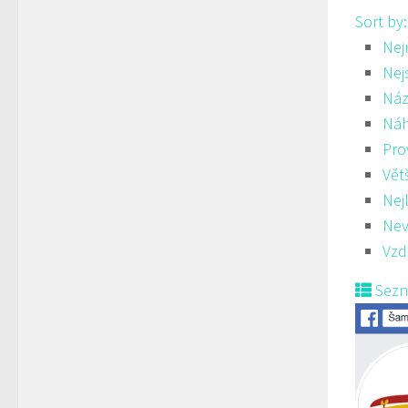
Sort by
Nej
Nej
Náz
Ná
Pro
Vět
Nej
Nev
Vzd
Sez