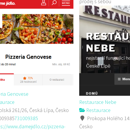
prodej s sebou
eria Genovese
aurace
Restaurace Nebe
lská 261/26, Česká Lípa, Česko
Restaurace
009385
731009385
Prokopa Holého 145
s://www.damejidlo.cz/pizzeria-
Česko