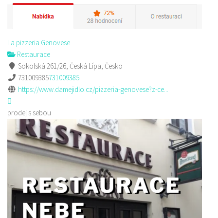
La pizzeria Genovese
Restaurace
Sokolská 261/26, Česká Lípa, Česko
731009385
731009385
https://www.damejidlo.cz/pizzeria-genovese?z-ce...
prodej s sebou