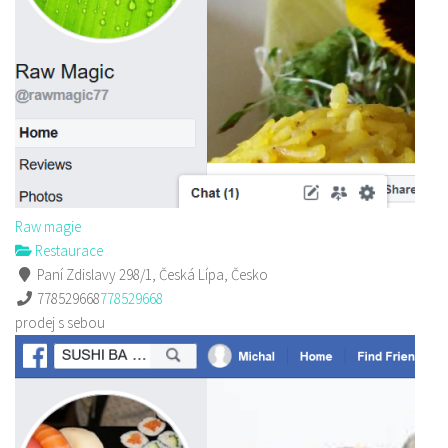
Raw magie
Restaurace
Paní Zdislavy 298/1, Česká Lípa, Česko
778529668
778529668
prodej s sebou