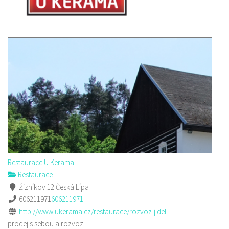
Restaurace U Kerama
Restaurace
Žizníkov 12 Česká Lípa
606211971
606211971
http://www.ukerama.cz/restaurace/rozvoz-jidel
prodej s sebou a rozvoz