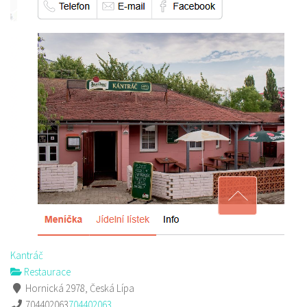
Kantráč
Restaurace
Hornická 2978, Česká Lípa
704402063
704402063