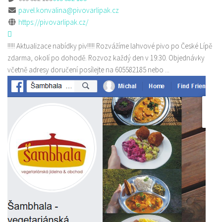
pavel.konvalina@pivovarlipak.cz
https://pivovarlipak.cz/
!!!!! Aktualizace nabídky piv!!!!! Rozvážíme lahvové pivo po České Lípě
zdarma, okolí po dohodě. Rozvoz každý den v 19:30. Objednávky
včetně adresy doručení posílejte na 605582185 nebo ...