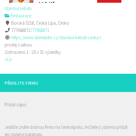
Istanbul kebab
Restaurace
Borská 3218, Česká Lípa, Česko
777668871
777668871
https://www.damejidlo.cz/istanbul-kebab-ceska-l...
prodej s sebou
Zobrazeno 1 - 20 z 31 výsledky
«
1
2
»
PŘIDEJTE FIRMU
Přidat zápis
Jestliže znáte dobrou firmu na českolipsku, můžete ji zdarma přidat
do našeno katalogu