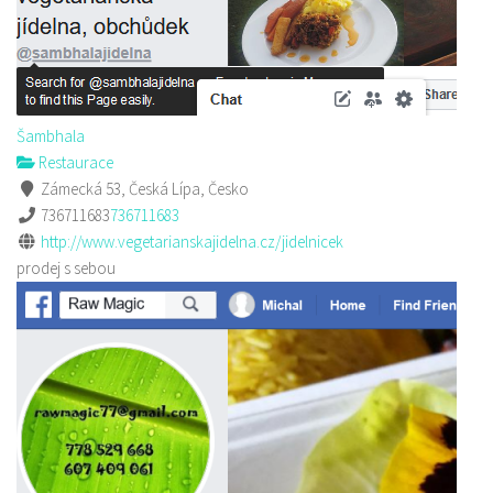
Šambhala
Restaurace
Zámecká 53, Česká Lípa, Česko
736711683
736711683
http://www.vegetarianskajidelna.cz/jidelnicek
prodej s sebou