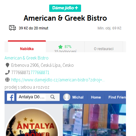
American & Greek Bistro
Erbenova 2906, Česká Lípa, Česko
777668871
777668871
https://www.damejidlo.cz/american-bistro?zdroj=...
prodej s sebou a rozvoz