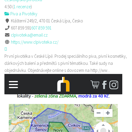
4.50
(
1 recenze
)
Piva a Pivotéky
Klášterní 249/2, 470 01 Česká Lípa, Česko
607 859 591
607 859 591
clpivoteka@email.cz
https://www.clpivoteka.cz/
První pivotéka v České Lípě. Prodej speciálního piva, pivní kosmetiky,
dárkových balení a předmětů s pivní tématikou. Také sudy na
objednávku. Objednávejte online s dovozem na http://ww...