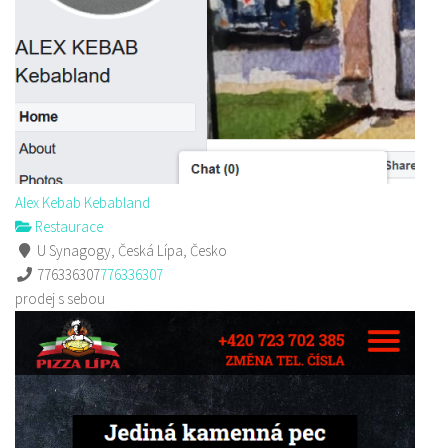
Alex Kebab Kebabland
Restaurace
U Synagogy, Česká Lípa, Česko
776336307
776336307
prodej s sebou