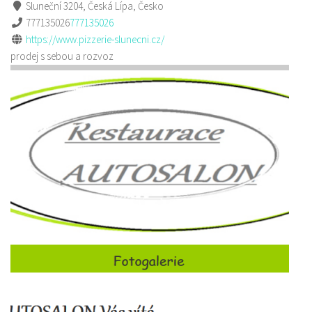
Sluneční 3204, Česká Lípa, Česko
777135026
777135026
https://www.pizzerie-slunecni.cz/
prodej s sebou a rozvoz