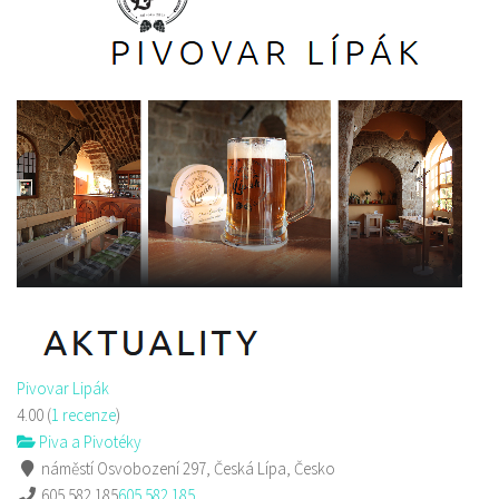
Pivovar Lipák
4.00
(
1 recenze
)
Piva a Pivotéky
náměstí Osvobození 297, Česká Lípa, Česko
605 582 185
605 582 185