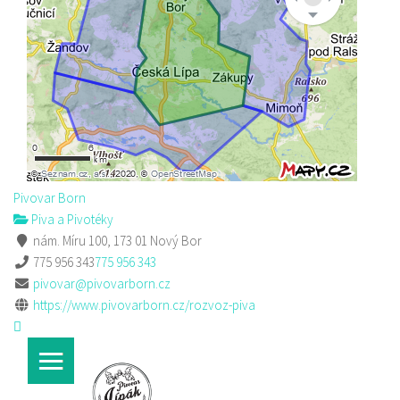
Pivovar Born
Piva a Pivotéky
nám. Míru 100, 173 01 Nový Bor
775 956 343
775 956 343
pivovar@pivovarborn.cz
https://www.pivovarborn.cz/rozvoz-piva