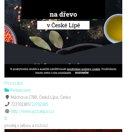
Pizza Lípa
Restaurace
Máchova 1788, Česká Lípa, Česko
723702385
723702385
http://www.pizzalipa.cz/
prodej s sebou a rozvoz