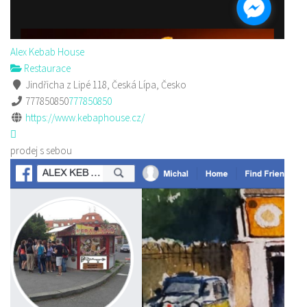
Alex Kebab House
Restaurace
Jindřicha z Lipé 118, Česká Lípa, Česko
777850850
777850850
https://www.kebaphouse.cz/
prodej s sebou