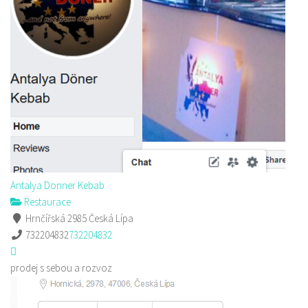
Antalya Donner Kebab
Restaurace
Hrnčířská 2985 Česká Lípa
732204832
732204832
prodej s sebou a rozvoz