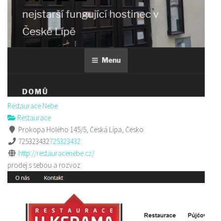
Restaurace Nebe
Restaurace
Prokopa Holého 145/5, Česká Lípa, Česko
725323432
725323432
http://restauracenebe.cz/
prodej s sebou a rozvoz