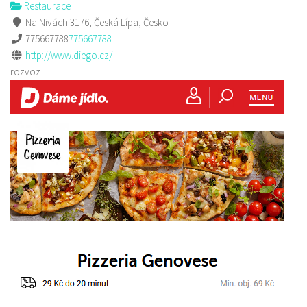
Restaurace
Na Nivách 3176, Česká Lípa, Česko
775667788
775667788
http://www.diego.cz/
rozvoz