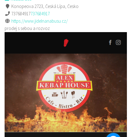
Konopeova 2723, Česká Lípa, Česko
737684917
737684917
https://www.jidelnanabusu.cz/
prodej s sebou a rozvoz