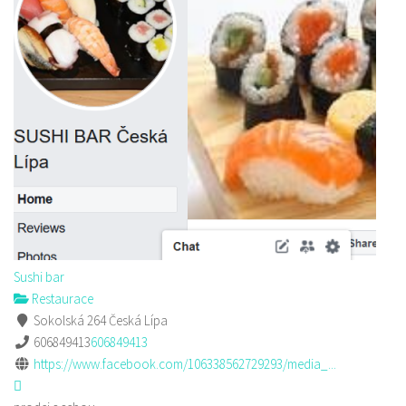
Sushi bar
Restaurace
Sokolská 264 Česká Lípa
606849413
606849413
https://www.facebook.com/106338562729293/media_...